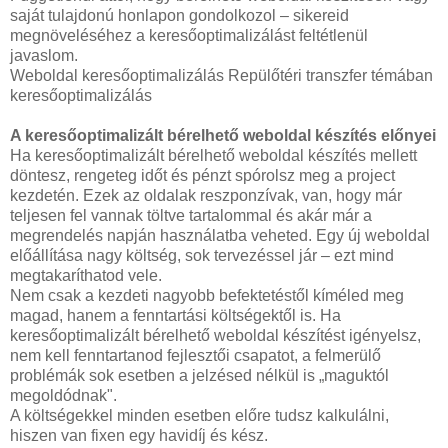
saját tulajdonú honlapon gondolkozol – sikereid
megnöveléséhez a keresőoptimalizálást feltétlenül
javaslom.
Weboldal keresőoptimalizálás Repülőtéri transzfer témában
keresőoptimalizálás
A keresőoptimalizált bérelhető weboldal készítés előnyei
Ha keresőoptimalizált bérelhető weboldal készítés mellett
döntesz, rengeteg időt és pénzt spórolsz meg a project
kezdetén. Ezek az oldalak reszponzívak, van, hogy már
teljesen fel vannak töltve tartalommal és akár már a
megrendelés napján használatba veheted. Egy új weboldal
előállítása nagy költség, sok tervezéssel jár – ezt mind
megtakaríthatod vele.
Nem csak a kezdeti nagyobb befektetéstől kíméled meg
magad, hanem a fenntartási költségektől is. Ha
keresőoptimalizált bérelhető weboldal készítést igényelsz,
nem kell fenntartanod fejlesztői csapatot, a felmerülő
problémák sok esetben a jelzésed nélkül is „maguktól
megoldódnak".
A költségekkel minden esetben előre tudsz kalkulálni,
hiszen van fixen egy havidíj és kész.