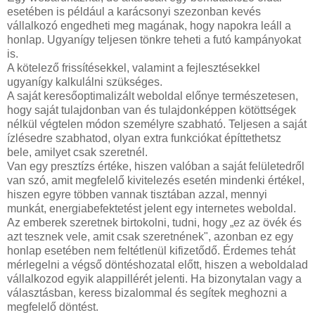
esetében is például a karácsonyi szezonban kevés
vállalkozó engedheti meg magának, hogy napokra leáll a
honlap. Ugyanígy teljesen tönkre teheti a futó kampányokat
is.
A kötelező frissítésekkel, valamint a fejlesztésekkel
ugyanígy kalkulálni szükséges.
A saját keresőoptimalizált weboldal előnye természetesen,
hogy saját tulajdonban van és tulajdonképpen kötöttségek
nélkül végtelen módon személyre szabható. Teljesen a saját
ízlésedre szabhatod, olyan extra funkciókat építtethetsz
bele, amilyet csak szeretnél.
Van egy presztízs értéke, hiszen valóban a saját felületedről
van szó, amit megfelelő kivitelezés esetén mindenki értékel,
hiszen egyre többen vannak tisztában azzal, mennyi
munkát, energiabefektetést jelent egy internetes weboldal.
Az emberek szeretnek birtokolni, tudni, hogy „ez az övék és
azt tesznek vele, amit csak szeretnének", azonban ez egy
honlap esetében nem feltétlenül kifizetődő. Érdemes tehát
mérlegelni a végső döntéshozatal előtt, hiszen a weboldalad
vállalkozod egyik alappillérét jelenti. Ha bizonytalan vagy a
választásban, keress bizalommal és segítek meghozni a
megfelelő döntést.