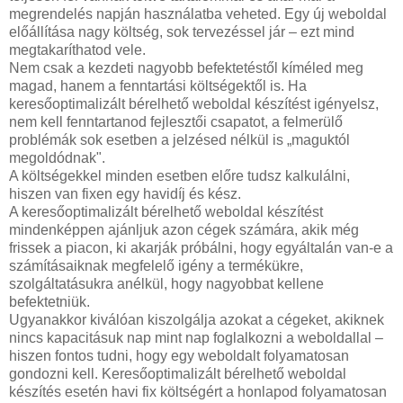
megrendelés napján használatba veheted. Egy új weboldal
előállítása nagy költség, sok tervezéssel jár – ezt mind
megtakaríthatod vele.
Nem csak a kezdeti nagyobb befektetéstől kíméled meg
magad, hanem a fenntartási költségektől is. Ha
keresőoptimalizált bérelhető weboldal készítést igényelsz,
nem kell fenntartanod fejlesztői csapatot, a felmerülő
problémák sok esetben a jelzésed nélkül is „maguktól
megoldódnak".
A költségekkel minden esetben előre tudsz kalkulálni,
hiszen van fixen egy havidíj és kész.
A keresőoptimalizált bérelhető weboldal készítést
mindenképpen ajánljuk azon cégek számára, akik még
frissek a piacon, ki akarják próbálni, hogy egyáltalán van-e a
számításaiknak megfelelő igény a termékükre,
szolgáltatásukra anélkül, hogy nagyobbat kellene
befektetniük.
Ugyanakkor kiválóan kiszolgálja azokat a cégeket, akiknek
nincs kapacitásuk nap mint nap foglalkozni a weboldallal –
hiszen fontos tudni, hogy egy weboldalt folyamatosan
gondozni kell. Keresőoptimalizált bérelhető weboldal
készítés esetén havi fix költségért a honlapod folyamatosan