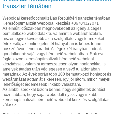
transzfer témában
Weboldal keresőoptimalizálás Repülőtéri transzfer témában
Keresőoptimalizált Weboldal készítés +36704327071
Az elmúlt időszakban megnövekedett az igény a céges
bemutatkozó weboldalakra, valamint a webáruházakra,
hiszen egyre kevesebb az a szolgáltató vagy termékeket
értékesítő, aki online jelenlét hiányában is képes lenne
hosszútávon fennmaradni. A cégek két irányban tudnak
gondolkodni: saját vagy bérelhető weboldalban. Sok éve
foglalkozom keresőoptimalizált bérelhető weboldal
készítéssel, valamint természetesen olyan honlapokkal is,
amelyek átadás után véglegesen a vevő tulajdonában
maradnak. Az évek során több 100 bemutatkozó honlapot és
webáruházat adtam át sikeresen, így jól látom, mikor, melyik
lehetőséget érdemesebb inkább választani.
Az alábbi sorokkal bízom benne, hogy segíthetek döntést
hozni abban, hogy saját weboldalt nyiss vagy inkább
keresőoptimalizált bérelhető weboldal készítés szolgáltatást
válassz.