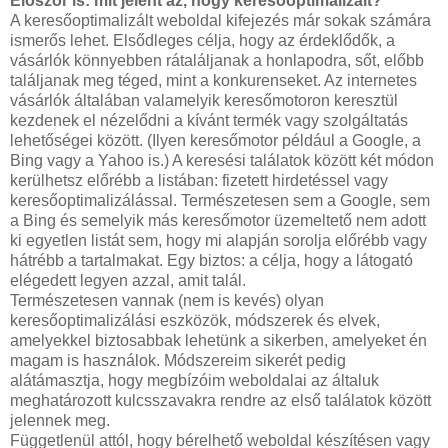
Először is: mit jelent az, hogy keresőoptimalizált?
A keresőoptimalizált weboldal kifejezés már sokak számára
ismerős lehet. Elsődleges célja, hogy az érdeklődők, a
vásárlók könnyebben rátaláljanak a honlapodra, sőt, előbb
találjanak meg téged, mint a konkurenseket. Az internetes
vásárlók általában valamelyik keresőmotoron keresztül
kezdenek el nézelődni a kívánt termék vagy szolgáltatás
lehetőségei között. (Ilyen keresőmotor például a Google, a
Bing vagy a Yahoo is.) A keresési találatok között két módon
kerülhetsz előrébb a listában: fizetett hirdetéssel vagy
keresőoptimalizálással. Természetesen sem a Google, sem
a Bing és semelyik más keresőmotor üzemeltető nem adott
ki egyetlen listát sem, hogy mi alapján sorolja előrébb vagy
hátrébb a tartalmakat. Egy biztos: a célja, hogy a látogató
elégedett legyen azzal, amit talál.
Természetesen vannak (nem is kevés) olyan
keresőoptimalizálási eszközök, módszerek és elvek,
amelyekkel biztosabbak lehetünk a sikerben, amelyeket én
magam is használok. Módszereim sikerét pedig
alátámasztja, hogy megbízóim weboldalai az általuk
meghatározott kulcsszavakra rendre az első találatok között
jelennek meg.
Függetlenül attól, hogy bérelhető weboldal készítésen vagy