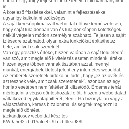
honlap. Ugyanígy teljesen tönkre teheti a futó kampányokat
is.
A kötelező frissítésekkel, valamint a fejlesztésekkel
ugyanígy kalkulálni szükséges.
A saját keresőoptimalizált weboldal előnye természetesen,
hogy saját tulajdonban van és tulajdonképpen kötöttségek
nélkül végtelen módon személyre szabható. Teljesen a saját
ízlésedre szabhatod, olyan extra funkciókat építtethetsz
bele, amilyet csak szeretnél.
Van egy presztízs értéke, hiszen valóban a saját felületedről
van szó, amit megfelelő kivitelezés esetén mindenki értékel,
hiszen egyre többen vannak tisztában azzal, mennyi
munkát, energiabefektetést jelent egy internetes weboldal.
Az emberek szeretnek birtokolni, tudni, hogy „ez az övék és
azt tesznek vele, amit csak szeretnének", azonban ez egy
honlap esetében nem feltétlenül kifizetődő. Érdemes tehát
mérlegelni a végső döntéshozatal előtt, hiszen a weboldalad
vállalkozod egyik alappillérét jelenti. Ha bizonytalan vagy a
választásban, keress bizalommal és segítek meghozni a
megfelelő döntést.
jackandjosey weboldal készítés
KW9a5ef3fcbd15afce0c91ecb4fea988ff