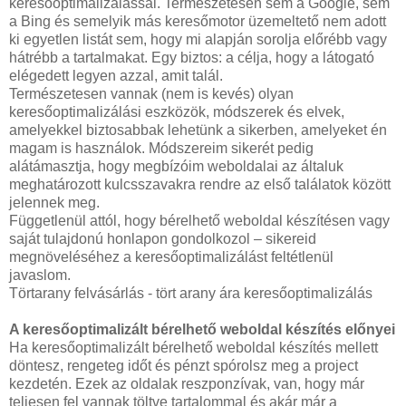
keresőoptimalizálással. Természetesen sem a Google, sem
a Bing és semelyik más keresőmotor üzemeltető nem adott
ki egyetlen listát sem, hogy mi alapján sorolja előrébb vagy
hátrébb a tartalmakat. Egy biztos: a célja, hogy a látogató
elégedett legyen azzal, amit talál.
Természetesen vannak (nem is kevés) olyan
keresőoptimalizálási eszközök, módszerek és elvek,
amelyekkel biztosabbak lehetünk a sikerben, amelyeket én
magam is használok. Módszereim sikerét pedig
alátámasztja, hogy megbízóim weboldalai az általuk
meghatározott kulcsszavakra rendre az első találatok között
jelennek meg.
Függetlenül attól, hogy bérelhető weboldal készítésen vagy
saját tulajdonú honlapon gondolkozol – sikereid
megnöveléséhez a keresőoptimalizálást feltétlenül
javaslom.
Törtarany felvásárlás - tört arany ára keresőoptimalizálás
A keresőoptimalizált bérelhető weboldal készítés előnyei
Ha keresőoptimalizált bérelhető weboldal készítés mellett
döntesz, rengeteg időt és pénzt spórolsz meg a project
kezdetén. Ezek az oldalak reszponzívak, van, hogy már
teljesen fel vannak töltve tartalommal és akár már a