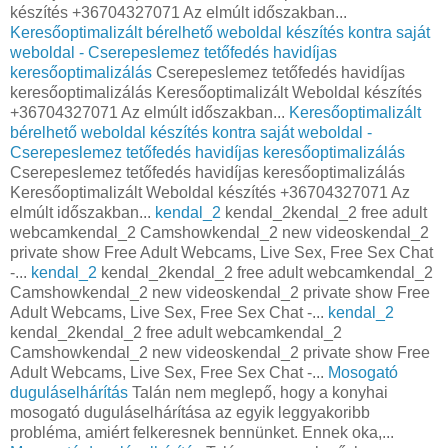
készítés +36704327071 Az elmúlt időszakban...
Keresőoptimalizált bérelhető weboldal készítés kontra saját
weboldal - Cserepeslemez tetőfedés havidíjas
keresőoptimalizálás
Cserepeslemez tetőfedés havidíjas
keresőoptimalizálás Keresőoptimalizált Weboldal készítés
+36704327071 Az elmúlt időszakban...
Keresőoptimalizált
bérelhető weboldal készítés kontra saját weboldal -
Cserepeslemez tetőfedés havidíjas keresőoptimalizálás
Cserepeslemez tetőfedés havidíjas keresőoptimalizálás
Keresőoptimalizált Weboldal készítés +36704327071 Az
elmúlt időszakban...
kendal_2
kendal_2kendal_2 free adult
webcamkendal_2 Camshowkendal_2 new videoskendal_2
private show Free Adult Webcams, Live Sex, Free Sex Chat
-...
kendal_2
kendal_2kendal_2 free adult webcamkendal_2
Camshowkendal_2 new videoskendal_2 private show Free
Adult Webcams, Live Sex, Free Sex Chat -...
kendal_2
kendal_2kendal_2 free adult webcamkendal_2
Camshowkendal_2 new videoskendal_2 private show Free
Adult Webcams, Live Sex, Free Sex Chat -...
Mosogató
duguláselhárítás
Talán nem meglepő, hogy a konyhai
mosogató duguláselhárítása az egyik leggyakoribb
probléma, amiért felkeresnek bennünket. Ennek oka,...