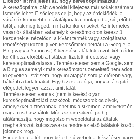
Először is: mit jelent az, hogy keresőoptimalizált?
A keresőoptimalizált weboldal kifejezés már sokak számára
ismerős lehet. Elsődleges célja, hogy az érdeklődők, a
vásárlók könnyebben rátaláljanak a honlapodra, sőt, előbb
találjanak meg téged, mint a konkurenseket. Az internetes
vásárlók általában valamelyik keresőmotoron keresztül
kezdenek el nézelődni a kívánt termék vagy szolgáltatás
lehetőségei között. (Ilyen keresőmotor például a Google, a
Bing vagy a Yahoo is.) A keresési találatok között két módon
kerülhetsz előrébb a listában: fizetett hirdetéssel vagy
keresőoptimalizálással. Természetesen sem a Google, sem
a Bing és semelyik más keresőmotor üzemeltető nem adott
ki egyetlen listát sem, hogy mi alapján sorolja előrébb vagy
hátrébb a tartalmakat. Egy biztos: a célja, hogy a látogató
elégedett legyen azzal, amit talál.
Természetesen vannak (nem is kevés) olyan
keresőoptimalizálási eszközök, módszerek és elvek,
amelyekkel biztosabbak lehetünk a sikerben, amelyeket én
magam is használok. Módszereim sikerét pedig
alátámasztja, hogy megbízóim weboldalai az általuk
meghatározott kulcsszavakra rendre az első találatok között
jelennek meg.
Függetlenül attól, hogy bérelhető weboldal készítésen vagy