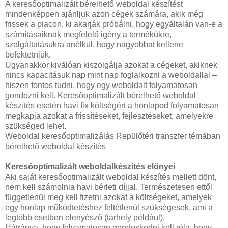
A keresőoptimalizált bérelhető weboldal készítést
mindenképpen ajánljuk azon cégek számára, akik még
frissek a piacon, ki akarják próbálni, hogy egyáltalán van-e a
számításaiknak megfelelő igény a termékükre,
szolgáltatásukra anélkül, hogy nagyobbat kellene
befektetniük.
Ugyanakkor kiválóan kiszolgálja azokat a cégeket, akiknek
nincs kapacitásuk nap mint nap foglalkozni a weboldallal –
hiszen fontos tudni, hogy egy weboldalt folyamatosan
gondozni kell. Keresőoptimalizált bérelhető weboldal
készítés esetén havi fix költségért a honlapod folyamatosan
megkapja azokat a frissítéseket, fejlesztéseket, amelyekre
szükséged lehet.
Weboldal keresőoptimalizálás Repülőtéri transzfer témában
bérelhető weboldal készítés
Keresőoptimalizált weboldalkészítés előnyei
Aki saját keresőoptimalizált weboldal készítés mellett dönt,
nem kell számolnia havi bérleti díjjal. Természetesen ettől
függetlenül meg kell fizetni azokat a költségeket, amelyek
egy honlap működtetéshez feltétlenül szükségesek, ami a
legtöbb esetben elenyésző (tárhely például).
Hátránya, hogy folyamatosan gondoskodni kell róla, hogy