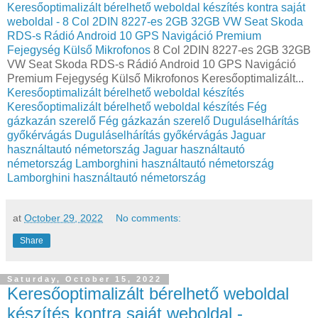
Keresőoptimalizált bérelhető weboldal készítés kontra saját
weboldal - 8 Col 2DIN 8227-es 2GB 32GB VW Seat Skoda
RDS-s Rádió Android 10 GPS Navigáció Premium
Fejegység Külső Mikrofonos
8 Col 2DIN 8227-es 2GB 32GB
VW Seat Skoda RDS-s Rádió Android 10 GPS Navigáció
Premium Fejegység Külső Mikrofonos Keresőoptimalizált...
Keresőoptimalizált bérelhető weboldal készítés
Keresőoptimalizált bérelhető weboldal készítés
Fég
gázkazán szerelő
Fég gázkazán szerelő
Duguláselhárítás
győkérvágás
Duguláselhárítás győkérvágás
Jaguar
használtautó németország
Jaguar használtautó
németország
Lamborghini használtautó németország
Lamborghini használtautó németország
at
October 29, 2022
No comments:
Share
Saturday, October 15, 2022
Keresőoptimalizált bérelhető weboldal
készítés kontra saját weboldal -