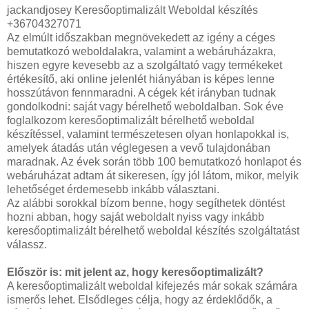
jackandjosey Keresőoptimalizált Weboldal készítés
+36704327071
Az elmúlt időszakban megnövekedett az igény a céges
bemutatkozó weboldalakra, valamint a webáruházakra,
hiszen egyre kevesebb az a szolgáltató vagy termékeket
értékesítő, aki online jelenlét hiányában is képes lenne
hosszútávon fennmaradni. A cégek két irányban tudnak
gondolkodni: saját vagy bérelhető weboldalban. Sok éve
foglalkozom keresőoptimalizált bérelhető weboldal
készítéssel, valamint természetesen olyan honlapokkal is,
amelyek átadás után véglegesen a vevő tulajdonában
maradnak. Az évek során több 100 bemutatkozó honlapot és
webáruházat adtam át sikeresen, így jól látom, mikor, melyik
lehetőséget érdemesebb inkább választani.
Az alábbi sorokkal bízom benne, hogy segíthetek döntést
hozni abban, hogy saját weboldalt nyiss vagy inkább
keresőoptimalizált bérelhető weboldal készítés szolgáltatást
válassz.
Először is: mit jelent az, hogy keresőoptimalizált?
A keresőoptimalizált weboldal kifejezés már sokak számára
ismerős lehet. Elsődleges célja, hogy az érdeklődők, a