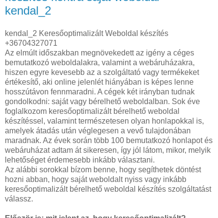
kendal_2
kendal_2 Keresőoptimalizált Weboldal készítés
+36704327071
Az elmúlt időszakban megnövekedett az igény a céges
bemutatkozó weboldalakra, valamint a webáruházakra,
hiszen egyre kevesebb az a szolgáltató vagy termékeket
értékesítő, aki online jelenlét hiányában is képes lenne
hosszútávon fennmaradni. A cégek két irányban tudnak
gondolkodni: saját vagy bérelhető weboldalban. Sok éve
foglalkozom keresőoptimalizált bérelhető weboldal
készítéssel, valamint természetesen olyan honlapokkal is,
amelyek átadás után véglegesen a vevő tulajdonában
maradnak. Az évek során több 100 bemutatkozó honlapot és
webáruházat adtam át sikeresen, így jól látom, mikor, melyik
lehetőséget érdemesebb inkább választani.
Az alábbi sorokkal bízom benne, hogy segíthetek döntést
hozni abban, hogy saját weboldalt nyiss vagy inkább
keresőoptimalizált bérelhető weboldal készítés szolgáltatást
válassz.