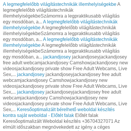
A legmegfelelőbb világítástechnikák illemhelyiségekbe
A
legmegfelelőbb világítástechnikák
illemhelyiségekbeSzámomra a legpraktikusabb világítás
egy mosdóban, a...
A legmegfelelőbb világítástechnikák
illemhelyiségekbe
A legmegfelelőbb világítástechnikák
illemhelyiségekbeSzámomra a legpraktikusabb világítás
egy mosdóban, a...
A legmegfelelőbb világítástechnikák
illemhelyiségekbe
A legmegfelelőbb világítástechnikák
illemhelyiségekbeSzámomra a legpraktikusabb világítás
egy mosdóban, a...
jackandjosey
jackandjoseyjackandjosey
free adult webcamjackandjosey Camshowjackandjosey new
videosjackandjosey private show Free Adult Webcams, Live
Sex,...
jackandjosey
jackandjoseyjackandjosey free adult
webcamjackandjosey Camshowjackandjosey new
videosjackandjosey private show Free Adult Webcams, Live
Sex,...
jackandjosey
jackandjoseyjackandjosey free adult
webcamjackandjosey Camshowjackandjosey new
videosjackandjosey private show Free Adult Webcams, Live
Sex,...
Keresőoptimalizált bérelhető weboldal készítés
kontra saját weboldal - Előtét falak
Előtét falak
Keresőoptimalizált Weboldal készítés +36704327071 Az
elmúlt időszakban megnövekedett az igény a céges