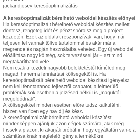
jackandjosey keresőoptimalizálás
A keresőoptimalizált bérelhető weboldal készítés előnyei
Ha keresőoptimalizált bérelhető weboldal készítés mellett
döntesz, rengeteg időt és pénzt spórolsz meg a project
kezdetén. Ezek az oldalak reszponzívak, van, hogy már
teljesen fel vannak töltve tartalommal és akár már a
megrendelés napján használatba veheted. Egy új weboldal
előállítása nagy költség, sok tervezéssel jár – ezt mind
megtakaríthatod vele.
Nem csak a kezdeti nagyobb befektetéstől kíméled meg
magad, hanem a fenntartási költségektől is. Ha
keresőoptimalizált bérelhető weboldal készítést igényelsz,
nem kell fenntartanod fejlesztői csapatot, a felmerülő
problémák sok esetben a jelzésed nélkül is „maguktól
megoldódnak".
A költségekkel minden esetben előre tudsz kalkulálni,
hiszen van fixen egy havidíj és kész.
A keresőoptimalizált bérelhető weboldal készítést
mindenképpen ajánljuk azon cégek számára, akik még
frissek a piacon, ki akarják próbálni, hogy egyáltalán van-e a
számításaiknak megfelelő igény a termékükre,