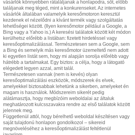
vásárlók könnyebben rátaláljanak a honlapodra, sőt, előbb
találjanak meg téged, mint a konkurenseket. Az internetes
vásárlók általában valamelyik keresőmotoron keresztül
kezdenek el nézelődni a kívánt termék vagy szolgáltatás
lehetőségei között. (Ilyen keresőmotor például a Google, a
Bing vagy a Yahoo is.) A keresési találatok között két módon
kerülhetsz előrébb a listában: fizetett hirdetéssel vagy
keresőoptimalizálással. Természetesen sem a Google, sem
a Bing és semelyik más keresőmotor üzemeltető nem adott
ki egyetlen listát sem, hogy mi alapján sorolja előrébb vagy
hátrébb a tartalmakat. Egy biztos: a célja, hogy a látogató
elégedett legyen azzal, amit talál.
Természetesen vannak (nem is kevés) olyan
keresőoptimalizálási eszközök, módszerek és elvek,
amelyekkel biztosabbak lehetünk a sikerben, amelyeket én
magam is használok. Módszereim sikerét pedig
alátámasztja, hogy megbízóim weboldalai az általuk
meghatározott kulcsszavakra rendre az első találatok között
jelennek meg.
Függetlenül attól, hogy bérelhető weboldal készítésen vagy
saját tulajdonú honlapon gondolkozol – sikereid
megnöveléséhez a keresőoptimalizálást feltétlenül
javaslom.