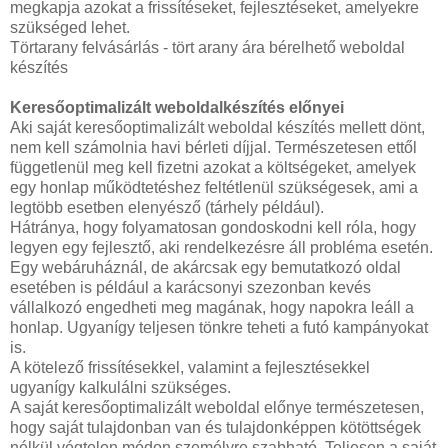
megkapja azokat a frissítéseket, fejlesztéseket, amelyekre
szükséged lehet.
Törtarany felvásárlás - tört arany ára bérelhető weboldal
készítés
Keresőoptimalizált weboldalkészítés előnyei
Aki saját keresőoptimalizált weboldal készítés mellett dönt,
nem kell számolnia havi bérleti díjjal. Természetesen ettől
függetlenül meg kell fizetni azokat a költségeket, amelyek
egy honlap működtetéshez feltétlenül szükségesek, ami a
legtöbb esetben elenyésző (tárhely például).
Hátránya, hogy folyamatosan gondoskodni kell róla, hogy
legyen egy fejlesztő, aki rendelkezésre áll probléma esetén.
Egy webáruháznál, de akárcsak egy bemutatkozó oldal
esetében is például a karácsonyi szezonban kevés
vállalkozó engedheti meg magának, hogy napokra leáll a
honlap. Ugyanígy teljesen tönkre teheti a futó kampányokat
is.
A kötelező frissítésekkel, valamint a fejlesztésekkel
ugyanígy kalkulálni szükséges.
A saját keresőoptimalizált weboldal előnye természetesen,
hogy saját tulajdonban van és tulajdonképpen kötöttségek
nélkül végtelen módon személyre szabható. Teljesen a saját