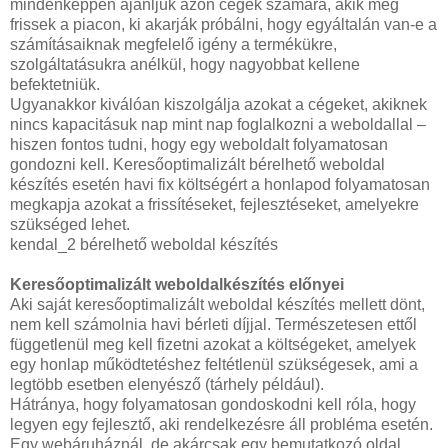
mindenképpen ajánljuk azon cégek számára, akik még
frissek a piacon, ki akarják próbálni, hogy egyáltalán van-e a
számításaiknak megfelelő igény a termékükre,
szolgáltatásukra anélkül, hogy nagyobbat kellene
befektetniük.
Ugyanakkor kiválóan kiszolgálja azokat a cégeket, akiknek
nincs kapacitásuk nap mint nap foglalkozni a weboldallal –
hiszen fontos tudni, hogy egy weboldalt folyamatosan
gondozni kell. Keresőoptimalizált bérelhető weboldal
készítés esetén havi fix költségért a honlapod folyamatosan
megkapja azokat a frissítéseket, fejlesztéseket, amelyekre
szükséged lehet.
kendal_2 bérelhető weboldal készítés
Keresőoptimalizált weboldalkészítés előnyei
Aki saját keresőoptimalizált weboldal készítés mellett dönt,
nem kell számolnia havi bérleti díjjal. Természetesen ettől
függetlenül meg kell fizetni azokat a költségeket, amelyek
egy honlap működtetéshez feltétlenül szükségesek, ami a
legtöbb esetben elenyésző (tárhely például).
Hátránya, hogy folyamatosan gondoskodni kell róla, hogy
legyen egy fejlesztő, aki rendelkezésre áll probléma esetén.
Egy webáruháznál, de akárcsak egy bemutatkozó oldal