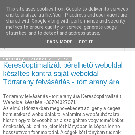
This site uses cookies from Google to deliver its services
Keresőoptimalizálás :
and to analyze traffic. Your IP address and user-agent are
shared with Google along with performance and security
gépjármű felmérés
metrics to ensure quality of service, generate usage
statistics, and to detect and address abuse.
LEARN MORE
GOT IT
▼
Saturday, October 29, 2022
Keresőoptimalizált bérelhető weboldal
készítés kontra saját weboldal -
Törtarany felvásárlás - tört arany ára
Törtarany felvásárlás - tört arany ára Keresőoptimalizált
Weboldal készítés +36704327071
Az elmúlt időszakban megnövekedett az igény a céges
bemutatkozó weboldalakra, valamint a webáruházakra,
hiszen egyre kevesebb az a szolgáltató vagy termékeket
értékesítő, aki online jelenlét hiányában is képes lenne
hosszútávon fennmaradni. A cégek két irányban tudnak