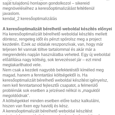
saját tulajdonú honlapon gondolkozol – sikereid
megnöveléséhez a keresőoptimalizálást feltétlenül
javaslom.
kendal_2 keresőoptimalizálás
A keresőoptimalizált bérelhető weboldal készítés előnyei
Ha keresőoptimalizált bérelhető weboldal készítés mellett
döntesz, rengeteg időt és pénzt spórolsz meg a project
kezdetén. Ezek az oldalak reszponzívak, van, hogy már
teljesen fel vannak töltve tartalommal és akár már a
megrendelés napján használatba veheted. Egy új weboldal
előállítása nagy költség, sok tervezéssel jár – ezt mind
megtakaríthatod vele.
Nem csak a kezdeti nagyobb befektetéstől kíméled meg
magad, hanem a fenntartási költségektől is. Ha
keresőoptimalizált bérelhető weboldal készítést igényelsz,
nem kell fenntartanod fejlesztői csapatot, a felmerülő
problémák sok esetben a jelzésed nélkül is „maguktól
megoldódnak".
A költségekkel minden esetben előre tudsz kalkulálni,
hiszen van fixen egy havidíj és kész.
A keresőoptimalizált bérelhető weboldal készítést