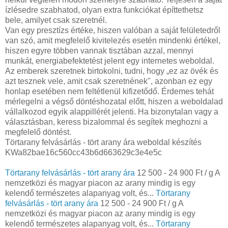
ízlésedre szabhatod, olyan extra funkciókat építtethetsz
bele, amilyet csak szeretnél.
Van egy presztízs értéke, hiszen valóban a saját felületedről
van szó, amit megfelelő kivitelezés esetén mindenki értékel,
hiszen egyre többen vannak tisztában azzal, mennyi
munkát, energiabefektetést jelent egy internetes weboldal.
Az emberek szeretnek birtokolni, tudni, hogy „ez az övék és
azt tesznek vele, amit csak szeretnének", azonban ez egy
honlap esetében nem feltétlenül kifizetődő. Érdemes tehát
mérlegelni a végső döntéshozatal előtt, hiszen a weboldalad
vállalkozod egyik alappillérét jelenti. Ha bizonytalan vagy a
választásban, keress bizalommal és segítek meghozni a
megfelelő döntést.
Törtarany felvásárlás - tört arany ára weboldal készítés
KWa82bae16c560cc43b6d663629c3e4e5c
Törtarany felvásárlás - tört arany ára
12 500 - 24 900 Ft / g A
nemzetközi és magyar piacon az arany mindig is egy
kelendő természetes alapanyag volt, és...
Törtarany
felvásárlás - tört arany ára
12 500 - 24 900 Ft / g A
nemzetközi és magyar piacon az arany mindig is egy
kelendő természetes alapanyag volt, és...
Törtarany