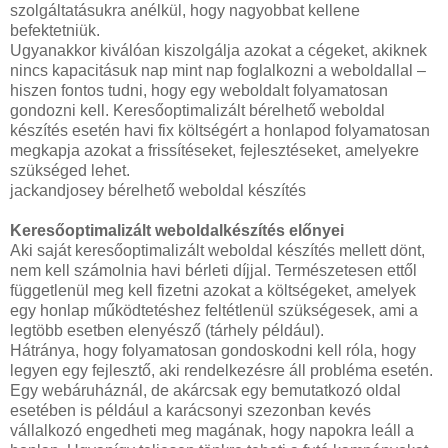
szolgáltatásukra anélkül, hogy nagyobbat kellene
befektetniük.
Ugyanakkor kiválóan kiszolgálja azokat a cégeket, akiknek
nincs kapacitásuk nap mint nap foglalkozni a weboldallal –
hiszen fontos tudni, hogy egy weboldalt folyamatosan
gondozni kell. Keresőoptimalizált bérelhető weboldal
készítés esetén havi fix költségért a honlapod folyamatosan
megkapja azokat a frissítéseket, fejlesztéseket, amelyekre
szükséged lehet.
jackandjosey bérelhető weboldal készítés
Keresőoptimalizált weboldalkészítés előnyei
Aki saját keresőoptimalizált weboldal készítés mellett dönt,
nem kell számolnia havi bérleti díjjal. Természetesen ettől
függetlenül meg kell fizetni azokat a költségeket, amelyek
egy honlap működtetéshez feltétlenül szükségesek, ami a
legtöbb esetben elenyésző (tárhely például).
Hátránya, hogy folyamatosan gondoskodni kell róla, hogy
legyen egy fejlesztő, aki rendelkezésre áll probléma esetén.
Egy webáruháznál, de akárcsak egy bemutatkozó oldal
esetében is például a karácsonyi szezonban kevés
vállalkozó engedheti meg magának, hogy napokra leáll a