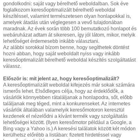
gondolkodni: saját vagy bérelhető weboldalban. Sok éve
foglalkozom keresőoptimalizált bérelhető weboldal
készítéssel, valamint természetesen olyan honlapokkal is,
amelyek átadás után véglegesen a vevő tulajdonában
maradnak. Az évek során több 100 bemutatkozó honlapot és
webáruházat adtam át sikeresen, így jól látom, mikor, melyik
lehetőséget érdemesebb inkább választani.
Az alábbi sorokkal bízom benne, hogy segíthetek döntést
hozni abban, hogy saját weboldalt nyiss vagy inkább
keresőoptimalizált bérelhető weboldal készítés szolgáltatást
válassz.
Először is: mit jelent az, hogy keresőoptimalizált?
A keresőoptimalizált weboldal kifejezés már sokak számára
ismerős lehet. Elsődleges célja, hogy az érdeklődők, a
vásárlók könnyebben rátaláljanak a honlapodra, sőt, előbb
találjanak meg téged, mint a konkurenseket. Az internetes
vásárlók általában valamelyik keresőmotoron keresztül
kezdenek el nézelődni a kívánt termék vagy szolgáltatás
lehetőségei között. (Ilyen keresőmotor például a Google, a
Bing vagy a Yahoo is.) A keresési találatok között két módon
kerülhetsz előrébb a listában: fizetett hirdetéssel vagy