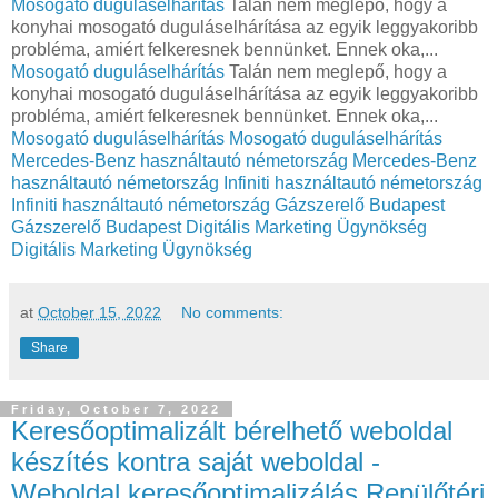
Mosogató duguláselhárítás
Talán nem meglepő, hogy a
konyhai mosogató duguláselhárítása az egyik leggyakoribb
probléma, amiért felkeresnek bennünket. Ennek oka,...
Mosogató duguláselhárítás
Talán nem meglepő, hogy a
konyhai mosogató duguláselhárítása az egyik leggyakoribb
probléma, amiért felkeresnek bennünket. Ennek oka,...
Mosogató duguláselhárítás
Mosogató duguláselhárítás
Mercedes-Benz használtautó németország
Mercedes-Benz
használtautó németország
Infiniti használtautó németország
Infiniti használtautó németország
Gázszerelő Budapest
Gázszerelő Budapest
Digitális Marketing Ügynökség
Digitális Marketing Ügynökség
at
October 15, 2022
No comments:
Share
Friday, October 7, 2022
Keresőoptimalizált bérelhető weboldal
készítés kontra saját weboldal -
Weboldal keresőoptimalizálás Repülőtéri