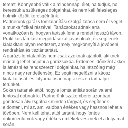
teremt. Könnyebbé válik a mindennapi élet, ha tudjuk, hol
keressük a szükséges dolgainkat, és nem kell felesleges
holmik között keresgélnünk.
Partnerünk garázs lomtalanítási szolgáltatása nem ér véget
a munka fizikai részével. Tanácsokat adnak arra
vonatkozóan is, hogyan tartsuk fenn a rendet hosszú távon.
Praktikus tárolási megoldásokat javasolnak, és segítenek
kialakítani olyan rendszert, amely megkönnyíti a jövőbeni
rendrakást és tisztántartást.
A garázs lomtalanítás nem csak azoknak ajánlott, akiknek
már alig lehet bejutni a garázsukba. Érdemes időnként akkor
is átnézni és rendszerezni dolgainkat, ha látszólag még
nincs nagy rendetlenség. Ez segít megelőzni a káosz
kialakulását, és folyamatosan naprakészen tarthatjuk
terünket.
Sokan tartanak attól, hogy a lomtalanítás során valami
fontosat dobnak ki. Partnerünk szakemberei azonban
gondosan átvizsgálnak minden tárgyat, és segítenek
eldönteni, mi az, ami valóban értékes vagy hasznos lehet a
jövőben. Nem kell tehát attól tartani, hogy fontos
dokumentumok vagy értékes emlékek vesznek el a folyamat
során.