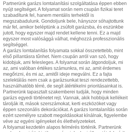
Partnerünk garázs lomtalanítási szolgáltatása éppen ebben
nyújt segítséget. A folyamat során nem csupán fizikai teret
szabadítunk fel, hanem mentális terhektől is
megszabadulunk. Gondoljunk bele, hányszor sóhajtottunk
már fel, amikor beléptünk a zsúfolt garázsba, és eszünkbe
jutott, hogy egyszer majd rendet kellene tenni. Ez a majd
egyszer most valósággá válhat, méghozzá professzionális
segítséggel.
A garázs lomtalanítás folyamata sokkal összetettebb, mint
első pillantásra tűnhet. Nem csupán arról van szó, hogy
kidobjuk, ami felesleges. A folyamat során átgondoljuk, mi
az, ami valóban értékes számunkra, mi az, amit érdemes
megőrizni, és mi az, amitől ideje megválni. Ez a fajta
szelektálás nem csak a garázsunkat teszi rendezettebb,
használhatóbb térré, de segít átértékelni prioritásainkat is.
Partnerünk tapasztalt szakemberei tudják, hogy minden
garázs egyedi történetet rejt. Vannak, akik hobbijuk kellékeit
tárolják itt, mások szerszámokat, kerti eszközöket vagy
éppen szezonális dekorációkat. A garázs lomtalanítás során
ezért személyre szabott megoldásokat kínálnak, figyelembe
véve az egyéni igényeket és élethelyzeteket.
A folyamat kezdetén alapos felmérés történik. Partnerünk