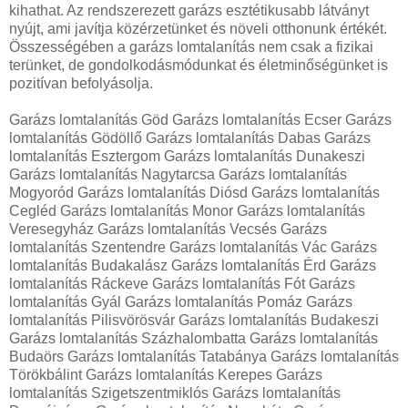
kihathat. Az rendszerezett garázs esztétikusabb látványt
nyújt, ami javítja közérzetünket és növeli otthonunk értékét.
Összességében a garázs lomtalanítás nem csak a fizikai
terünket, de gondolkodásmódunkat és életminőségünket is
pozitívan befolyásolja.
Garázs lomtalanítás Göd Garázs lomtalanítás Ecser Garázs
lomtalanítás Gödöllő Garázs lomtalanítás Dabas Garázs
lomtalanítás Esztergom Garázs lomtalanítás Dunakeszi
Garázs lomtalanítás Nagytarcsa Garázs lomtalanítás
Mogyoród Garázs lomtalanítás Diósd Garázs lomtalanítás
Cegléd Garázs lomtalanítás Monor Garázs lomtalanítás
Veresegyház Garázs lomtalanítás Vecsés Garázs
lomtalanítás Szentendre Garázs lomtalanítás Vác Garázs
lomtalanítás Budakalász Garázs lomtalanítás Érd Garázs
lomtalanítás Ráckeve Garázs lomtalanítás Fót Garázs
lomtalanítás Gyál Garázs lomtalanítás Pomáz Garázs
lomtalanítás Pilisvörösvár Garázs lomtalanítás Budakeszi
Garázs lomtalanítás Százhalombatta Garázs lomtalanítás
Budaörs Garázs lomtalanítás Tatabánya Garázs lomtalanítás
Törökbálint Garázs lomtalanítás Kerepes Garázs
lomtalanítás Szigetszentmiklós Garázs lomtalanítás