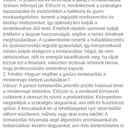
számos előnnyel jár. Először is, rendelkeznek a szükséges
tapasztalattal és eszközökkel a hatékony és gyors
munkavégzéshez. Ismerik a legújabb rendszerezési és
tárolási módszereket, így optimalizálni tudják a
rendelkezésre álló teret. Emellett objektív szemmel tudják
értékelni a tárgyak hasznosságát, segítve a nehéz döntések
meghozatalában. A szakemberek ismerik a hulladékkezelés
és újrahasznosítás legjobb gyakorlatait, így környezetbarát
módon tudják elvégezni a lomtalanítást. Végül, de nem
utolsósorban, időt és energiát takaríthatunk meg, ha rájuk
bízzuk ezt a feladatot, miközben biztosak lehetünk benne,
hogy professzionális eredményt kapunk.
2. Kérdés: Hogyan segíthet a garázs lomtalanítás a
mindennapi életünk javításában?
Válasz: A garázs lomtalanítás jelentős pozitív hatással lehet
a mindennapi életünkre. Először is, a rendezett környezet
csökkenti a stresszt és növeli a produktivitást. Könnyebben
megtaláljuk a szükséges tárgyainkat, ami időt és frusztrációt
spórol. A felszabadult tér új lehetőségeket nyit: lehet belőle
otthoni edzőterem, műhely vagy akár extra lakótér. A
lomtalanítás folyamata segít átgondolni prioritásainkat és
tudatosabban kezelni tárgyainkat, ami más életterületekre is