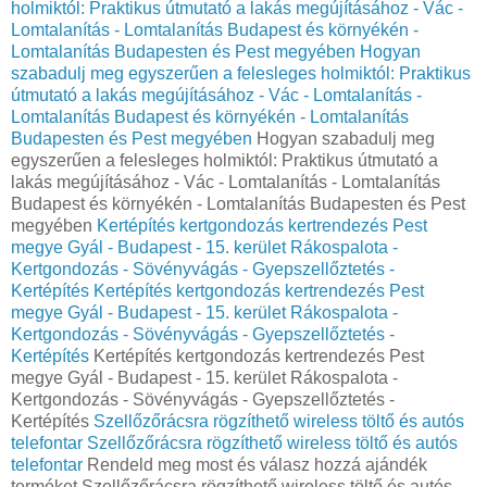
holmiktól: Praktikus útmutató a lakás megújításához - Vác -
Lomtalanítás - Lomtalanítás Budapest és környékén -
Lomtalanítás Budapesten és Pest megyében
Hogyan
szabadulj meg egyszerűen a felesleges holmiktól: Praktikus
útmutató a lakás megújításához - Vác - Lomtalanítás -
Lomtalanítás Budapest és környékén - Lomtalanítás
Budapesten és Pest megyében
Hogyan szabadulj meg
egyszerűen a felesleges holmiktól: Praktikus útmutató a
lakás megújításához - Vác - Lomtalanítás - Lomtalanítás
Budapest és környékén - Lomtalanítás Budapesten és Pest
megyében
Kertépítés kertgondozás kertrendezés Pest
megye Gyál - Budapest - 15. kerület Rákospalota -
Kertgondozás - Sövényvágás - Gyepszellőztetés -
Kertépítés
Kertépítés kertgondozás kertrendezés Pest
megye Gyál - Budapest - 15. kerület Rákospalota -
Kertgondozás - Sövényvágás - Gyepszellőztetés -
Kertépítés
Kertépítés kertgondozás kertrendezés Pest
megye Gyál - Budapest - 15. kerület Rákospalota -
Kertgondozás - Sövényvágás - Gyepszellőztetés -
Kertépítés
Szellőzőrácsra rögzíthető wireless töltő és autós
telefontar
Szellőzőrácsra rögzíthető wireless töltő és autós
telefontar
Rendeld meg most és válasz hozzá ajándék
terméket Szellőzőrácsra rögzíthető wireless töltő és autós