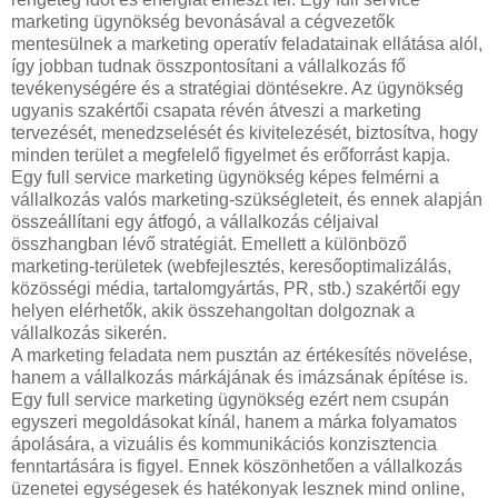
marketing ügynökség bevonásával a cégvezetők
mentesülnek a marketing operatív feladatainak ellátása alól,
így jobban tudnak összpontosítani a vállalkozás fő
tevékenységére és a stratégiai döntésekre. Az ügynökség
ugyanis szakértői csapata révén átveszi a marketing
tervezését, menedzselését és kivitelezését, biztosítva, hogy
minden terület a megfelelő figyelmet és erőforrást kapja.
Egy full service marketing ügynökség képes felmérni a
vállalkozás valós marketing-szükségleteit, és ennek alapján
összeállítani egy átfogó, a vállalkozás céljaival
összhangban lévő stratégiát. Emellett a különböző
marketing-területek (webfejlesztés, keresőoptimalizálás,
közösségi média, tartalomgyártás, PR, stb.) szakértői egy
helyen elérhetők, akik összehangoltan dolgoznak a
vállalkozás sikerén.
A marketing feladata nem pusztán az értékesítés növelése,
hanem a vállalkozás márkájának és imázsának építése is.
Egy full service marketing ügynökség ezért nem csupán
egyszeri megoldásokat kínál, hanem a márka folyamatos
ápolására, a vizuális és kommunikációs konzisztencia
fenntartására is figyel. Ennek köszönhetően a vállalkozás
üzenetei egységesek és hatékonyak lesznek mind online,