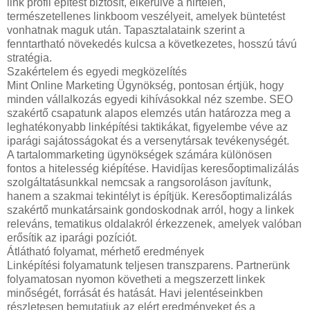
link profil építést biztosít, elkerülve a hirtelen,
természetellenes linkboom veszélyeit, amelyek büntetést
vonhatnak maguk után. Tapasztalataink szerint a
fenntartható növekedés kulcsa a következetes, hosszú távú
stratégia.
Szakértelem és egyedi megközelítés
Mint Online Marketing Ügynökség, pontosan értjük, hogy
minden vállalkozás egyedi kihívásokkal néz szembe. SEO
szakértő csapatunk alapos elemzés után határozza meg a
leghatékonyabb linképítési taktikákat, figyelembe véve az
iparági sajátosságokat és a versenytársak tevékenységét.
A tartalommarketing ügynökségek számára különösen
fontos a hitelesség kiépítése. Havidíjas keresőoptimalizálás
szolgáltatásunkkal nemcsak a rangsoroláson javítunk,
hanem a szakmai tekintélyt is építjük. Keresőoptimalizálás
szakértő munkatársaink gondoskodnak arról, hogy a linkek
releváns, tematikus oldalakról érkezzenek, amelyek valóban
erősítik az iparági pozíciót.
Átlátható folyamat, mérhető eredmények
Linképítési folyamatunk teljesen transzparens. Partnerünk
folyamatosan nyomon követheti a megszerzett linkek
minőségét, forrását és hatását. Havi jelentéseinkben
részletesen bemutatjuk az elért eredményeket és a