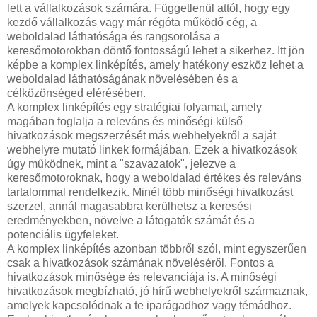
lett a vállalkozások számára. Függetlenül attól, hogy egy
kezdő vállalkozás vagy már régóta működő cég, a
weboldalad láthatósága és rangsorolása a
keresőmotorokban döntő fontosságú lehet a sikerhez. Itt jön
képbe a komplex linképítés, amely hatékony eszköz lehet a
weboldalad láthatóságának növelésében és a
célközönséged elérésében.
A komplex linképítés egy stratégiai folyamat, amely
magában foglalja a releváns és minőségi külső
hivatkozások megszerzését más webhelyekről a saját
webhelyre mutató linkek formájában. Ezek a hivatkozások
úgy működnek, mint a "szavazatok", jelezve a
keresőmotoroknak, hogy a weboldalad értékes és releváns
tartalommal rendelkezik. Minél több minőségi hivatkozást
szerzel, annál magasabbra kerülhetsz a keresési
eredményekben, növelve a látogatók számát és a
potenciális ügyfeleket.
A komplex linképítés azonban többről szól, mint egyszerűen
csak a hivatkozások számának növeléséről. Fontos a
hivatkozások minősége és relevanciája is. A minőségi
hivatkozások megbízható, jó hírű webhelyekről származnak,
amelyek kapcsolódnak a te iparágadhoz vagy témádhoz.