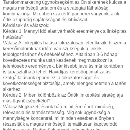
Tartalommarketing ügynökségként az Ön sikerének kulcsa a
magas minőségű tartalom és a stratégiai láthatóság
kombinációja. Mi ebben szakértő partnerei vagyunk, akik
értik az iparág sajátosságait és kihívásait.
Kérdések és válaszok:
Kérdés 1: Mennyi idő alatt várhatók eredmények a linképítés
hatására?
Válasz:A linképítés hatása fokozatosan jelentkezik, hiszen a
keresőmotoroknak időre van szükségük a linkek
feldolgozásához és értékeléséhez. Általában 3-6 hónap
következetes munka után kezdenek megmutatkozni a
jelentősebb eredmények, bár kisebb javulás már korábban
is tapasztalható lehet. Havidíjas keresőoptimalizálás
szolgáltatásunk éppen ezt a fokozatosságot és
következetességet biztosítja, amely elengedhetetlen a tartós
sikerhez.
Kérdés 2: Miben különbözik az Önök linképítési stratégiája
más ügynökségekétől?
Válasz:Megközelítésünk három pillérre épül: minőség,
relevancia és természetesség. Míg sok ügynökség a
mennyiségre koncentrál, mi minden esetben előnyben
részesítjük a magas minőségű, tematikusan kapcsolódó
linkforrásokat. Partnerünk egyedi igényeihez és