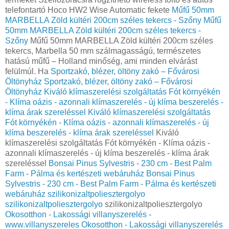
telefontartó Hoco HW2 Wise Automatic fekete
Műfű 50mm
MARBELLA Zöld kültéri 200cm széles tekercs - Szőny
Műfű
50mm MARBELLA Zöld kültéri 200cm széles tekercs -
Szőny
Műfű 50mm MARBELLA Zöld kültéri 200cm széles
tekercs, Marbella 50 mm szálmagasságú, természetes
hatású műfű – Holland minőség, ami minden elvárást
felülmúl. Ha
Sportzakó, blézer, öltöny zakó – Fővárosi
Öltönyház
Sportzakó, blézer, öltöny zakó – Fővárosi
Öltönyház
Kiváló klímaszerelési szolgáltatás Fót környékén
- Klíma oázis - azonnali klímaszerelés - új klíma beszerelés -
klíma árak szereléssel
Kiváló klímaszerelési szolgáltatás
Fót környékén - Klíma oázis - azonnali klímaszerelés - új
klíma beszerelés - klíma árak szereléssel
Kiváló
klímaszerelési szolgáltatás Fót környékén - Klíma oázis -
azonnali klímaszerelés - új klíma beszerelés - klíma árak
szereléssel
Bonsai Pinus Sylvestris - 230 cm - Best Palm
Farm - Pálma és kertészeti webáruház
Bonsai Pinus
Sylvestris - 230 cm - Best Palm Farm - Pálma és kertészeti
webáruház
szilikonizaltpoliesztergolyo
szilikonizaltpoliesztergolyo
szilikonizaltpoliesztergolyo
Okosotthon - Lakossági villanyszerelés -
www.villanyszereles
Okosotthon - Lakossági villanyszerelés