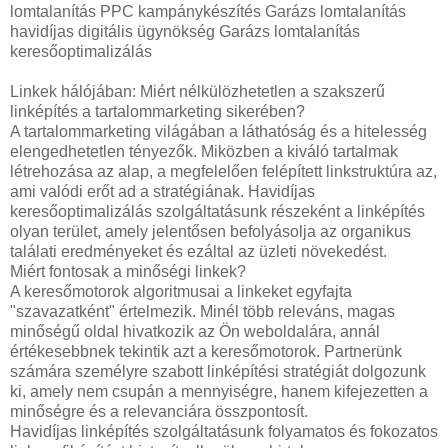
lomtalanítás PPC kampánykészítés Garázs lomtalanítás
havidíjas digitális ügynökség Garázs lomtalanítás
keresőoptimalizálás
Linkek hálójában: Miért nélkülözhetetlen a szakszerű
linképítés a tartalommarketing sikerében?
A tartalommarketing világában a láthatóság és a hitelesség
elengedhetetlen tényezők. Miközben a kiváló tartalmak
létrehozása az alap, a megfelelően felépített linkstruktúra az,
ami valódi erőt ad a stratégiának. Havidíjas
keresőoptimalizálás szolgáltatásunk részeként a linképítés
olyan terület, amely jelentősen befolyásolja az organikus
találati eredményeket és ezáltal az üzleti növekedést.
Miért fontosak a minőségi linkek?
A keresőmotorok algoritmusai a linkeket egyfajta
"szavazatként" értelmezik. Minél több releváns, magas
minőségű oldal hivatkozik az Ön weboldalára, annál
értékesebbnek tekintik azt a keresőmotorok. Partnerünk
számára személyre szabott linképítési stratégiát dolgozunk
ki, amely nem csupán a mennyiségre, hanem kifejezetten a
minőségre és a relevanciára összpontosít.
Havidíjas linképítés szolgáltatásunk folyamatos és fokozatos