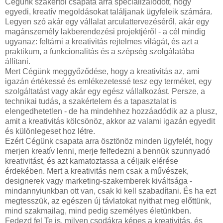
Cégünk szakértői csapata arra specializálódott, hogy
egyedi, kreatív megoldásokat találjanak ügyfeleik számára.
Legyen szó akár egy vállalat arculattervezéséről, akár egy
magánszemély lakberendezési projektjéről - a cél mindig
ugyanaz: feltárni a kreativitás rejtelmes világát, és azt a
praktikum, a funkcionalitás és a szépség szolgálatába
állítani.
Mert Cégünk meggyőződése, hogy a kreativitás az, ami
igazán értékessé és emlékezetessé tesz egy terméket, egy
szolgáltatást vagy akár egy egész vállalkozást. Persze, a
technikai tudás, a szakértelem és a tapasztalat is
elengedhetetlen - de ha mindehhez hozzáadódik az a plusz,
amit a kreativitás kölcsönöz, akkor az valami igazán egyedit
és különlegeset hoz létre.
Ezért Cégünk csapata arra ösztönöz minden ügyfelét, hogy
merjen kreatív lenni, merje felfedezni a bennük szunnyadó
kreativitást, és azt kamatoztassa a céljaik elérése
érdekében. Mert a kreativitás nem csak a művészek,
designerek vagy marketing-szakemberek kiváltsága -
mindannyiunkban ott van, csak ki kell szabadítani. És ha ezt
megtesszük, az egészen új távlatokat nyithat meg előttünk,
mind szakmailag, mind pedig személyes életünkben.
Fedezd fel Te is, milyen csodákra képes a kreativitás, és