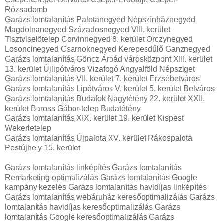
Rózsadomb
Garázs lomtalanítás Palotanegyed Népszínháznegyed
Magdolnanegyed Századosnegyed VIII. kerület
Tisztviselőtelep Corvinnegyed 8. kerület Orczynegyed
Losoncinegyed Csarnoknegyed Kerepesdűlő Ganznegyed
Garázs lomtalanítás Göncz Árpád városközpont XIII. kerület
13. kerület Újlipótváros Vizafogó Angyalföld Népsziget
Garázs lomtalanítás VII. kerület 7. kerület Erzsébetváros
Garázs lomtalanítás Lipótváros V. kerület 5. kerület Belváros
Garázs lomtalanítás Budafok Nagytétény 22. kerület XXII.
kerület Baross Gábor-telep Budatétény
Garázs lomtalanítás XIX. kerület 19. kerület Kispest
Wekerletelep
Garázs lomtalanítás Újpalota XV. kerület Rákospalota
Pestújhely 15. kerület
Garázs lomtalanítás linképítés Garázs lomtalanítás
Remarketing optimalizálás Garázs lomtalanítás Google
kampány kezelés Garázs lomtalanítás havidíjas linképítés
Garázs lomtalanítás webáruház keresőoptimalizálás Garázs
lomtalanítás havidíjas keresőoptimalizálás Garázs
lomtalanítás Google keresőoptimalizálás Garázs