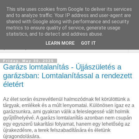
This site uses cookies from Google to deliver its services
Keresőoptimalizálás :
and to analyze traffic. Your IP address and user-agent are
shared with Google along with performance and security
gépjármű felmérés
metrics to ensure quality of service, generate usage
statistics, and to detect and address abuse.
LEARN MORE
GOT IT
▼
Friday, May 30, 2025
Garázs lomtalanítás - Újjászületés a
garázsban: Lomtalanítással a rendezett
életért
Az élet során észrevétlenül halmozódnak fel körülöttünk a
tárgyak, emlékek és a múlt lenyomatai. Különösen igaz ez a
garázsunkra, ami gyakran válik a feleslegessé vált holmik
gyűjtőhelyévé. A garázs lomtalanítás azonban nem csupán
egy egyszerű takarítási folyamat, hanem egy lehetőség az
újrakezdésre, a terek felszabadítására és életünk
újragondolására.