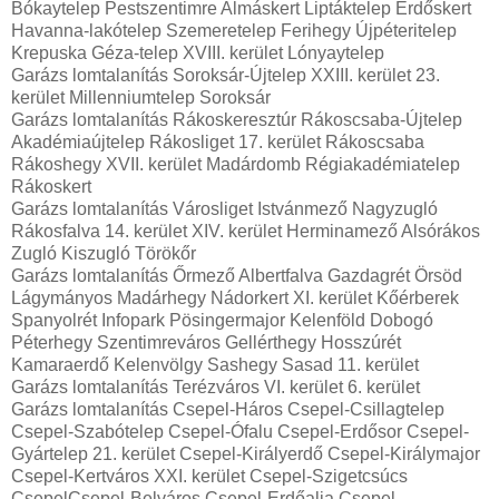
Bókaytelep Pestszentimre Almáskert Liptáktelep Erdőskert
Havanna-lakótelep Szemeretelep Ferihegy Újpéteritelep
Krepuska Géza-telep XVIII. kerület Lónyaytelep
Garázs lomtalanítás Soroksár-Újtelep XXIII. kerület 23.
kerület Millenniumtelep Soroksár
Garázs lomtalanítás Rákoskeresztúr Rákoscsaba-Újtelep
Akadémiaújtelep Rákosliget 17. kerület Rákoscsaba
Rákoshegy XVII. kerület Madárdomb Régiakadémiatelep
Rákoskert
Garázs lomtalanítás Városliget Istvánmező Nagyzugló
Rákosfalva 14. kerület XIV. kerület Herminamező Alsórákos
Zugló Kiszugló Törökőr
Garázs lomtalanítás Őrmező Albertfalva Gazdagrét Örsöd
Lágymányos Madárhegy Nádorkert XI. kerület Kőérberek
Spanyolrét Infopark Pösingermajor Kelenföld Dobogó
Péterhegy Szentimreváros Gellérthegy Hosszúrét
Kamaraerdő Kelenvölgy Sashegy Sasad 11. kerület
Garázs lomtalanítás Terézváros VI. kerület 6. kerület
Garázs lomtalanítás Csepel-Háros Csepel-Csillagtelep
Csepel-Szabótelep Csepel-Ófalu Csepel-Erdősor Csepel-
Gyártelep 21. kerület Csepel-Királyerdő Csepel-Királymajor
Csepel-Kertváros XXI. kerület Csepel-Szigetcsúcs
CsepelCsepel-Belváros Csepel-Erdőalja Csepel-