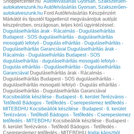
Shoppercenter.hu"
Autófelvásárlás Gyorsan, Szakszerűen-
autokatveszunk.hu
Autófelvásárlás Gyorsan, Szakszerűen-
autokatveszunk.hu
Ford Autófelvásárlás Készpénzért
Márkától és típustól függetlenül megvásároljuk autóját
készpénzben, országosan, teljes körű ügyintézéssel.
Duguláselhárítás árak - Rácalmás - Duguláselhárítás
Budapest - SOS duguláselhárítás - duguláselhárítás
mosogató lefolyó - Dugulás elhárítás - Duguláselhárítás -
Duguláselhárítás Garanciával
Duguláselhárítás árak -
Rácalmás - Duguláselhárítás Budapest - SOS
duguláselhárítás - duguláselhárítás mosogató lefolyó -
Dugulás elhárítás - Duguláselhárítás - Duguláselhárítás
Garanciával
Duguláselhárítás árak - Rácalmás -
Duguláselhárítás Budapest - SOS duguláselhárítás -
duguláselhárítás mosogató lefolyó - Dugulás elhárítás -
Duguláselhárítás - Duguláselhárítás Garanciával
Kocsibeállók készítése - Budapest - 6. kerület Terézváros -
Tetőfedő Bádogos - Tetőfedés - Cserepeslemez tetőfedés -
MITEBDHU
Kocsibeállók készítése - Budapest - 6. kerület
Terézváros - Tetőfedő Bádogos - Tetőfedés - Cserepeslemez
tetőfedés - MITEBDHU
Kocsibeállók készítése - Budapest -
6. kerület Terézváros - Tetőfedő Bádogos - Tetőfedés -
Cserepeslemez tetőfedés - MITEBDHU
Irodai káoszból