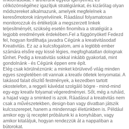
célközönségéhez igazítjuk stratégiánkat, és kizárólag olyan
módszereket alkalmazunk, amelyek megfelelnek a
keresőmotorok irányelvéinek. Ráadásul folyamatosan
monitorozzuk és értékeljük a megszerzett linkek
teljesítményét, szükség esetén finomítva a stratégiát a
legjobb eredmények érdekében.Fel a függönyöket! Fedezd
fel, hogyan fordíthatja javadra Cégünk a kreativitásodat!
Kreativitás. Ez az a kulcsfogalom, ami a legtöbb ember
számára elsőre egy kissé légies, megfoghatatlan dolognak
tűnhet. Pedig a kreativitás sokkal inkább gyakorlati, mint
gondolnánk - és Cégünk éppen erre épít.
Elég csak körülnéznünk: a minket körülvevő világ minden
egyes szegletében ott vannak a kreatív ötletek lenyomatai. A
lakásod falait díszítő festmények, a kezedben tartott
okostelefon, a reggeli kávédat szolgáló bögre - mind-mind
egy-egy kreatív folyamat végeredményei. Sőt, még a ruháid,
a hajad vagy a sminked is azok. Ráadásul a kreativitás nem
csak a művészetekben, design-ban vagy divatban játszik
kulcsszerepet, hanem a mindennapi életünkben is. Például
amikor egy új receptet próbálunk ki a konyhában, vagy
amikor kitaláljuk, hogyan rendezzük át a nappaliban a
bútorokat.