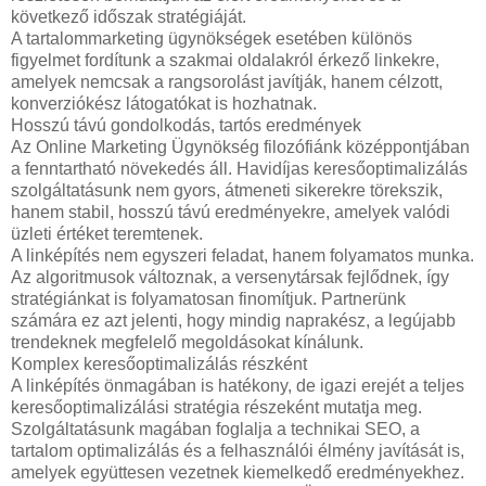
következő időszak stratégiáját.
A tartalommarketing ügynökségek esetében különös
figyelmet fordítunk a szakmai oldalakról érkező linkekre,
amelyek nemcsak a rangsorolást javítják, hanem célzott,
konverziókész látogatókat is hozhatnak.
Hosszú távú gondolkodás, tartós eredmények
Az Online Marketing Ügynökség filozófiánk középpontjában
a fenntartható növekedés áll. Havidíjas keresőoptimalizálás
szolgáltatásunk nem gyors, átmeneti sikerekre törekszik,
hanem stabil, hosszú távú eredményekre, amelyek valódi
üzleti értéket teremtenek.
A linképítés nem egyszeri feladat, hanem folyamatos munka.
Az algoritmusok változnak, a versenytársak fejlődnek, így
stratégiánkat is folyamatosan finomítjuk. Partnerünk
számára ez azt jelenti, hogy mindig naprakész, a legújabb
trendeknek megfelelő megoldásokat kínálunk.
Komplex keresőoptimalizálás részként
A linképítés önmagában is hatékony, de igazi erejét a teljes
keresőoptimalizálási stratégia részeként mutatja meg.
Szolgáltatásunk magában foglalja a technikai SEO, a
tartalom optimalizálás és a felhasználói élmény javítását is,
amelyek együttesen vezetnek kiemelkedő eredményekhez.