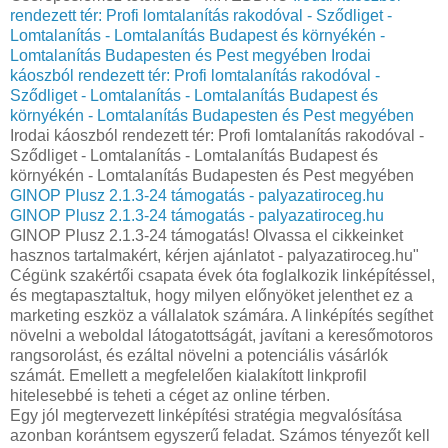
rendezett tér: Profi lomtalanítás rakodóval - Sződliget -
Lomtalanítás - Lomtalanítás Budapest és környékén -
Lomtalanítás Budapesten és Pest megyében
Irodai
káoszból rendezett tér: Profi lomtalanítás rakodóval -
Sződliget - Lomtalanítás - Lomtalanítás Budapest és
környékén - Lomtalanítás Budapesten és Pest megyében
Irodai káoszból rendezett tér: Profi lomtalanítás rakodóval -
Sződliget - Lomtalanítás - Lomtalanítás Budapest és
környékén - Lomtalanítás Budapesten és Pest megyében
GINOP Plusz 2.1.3-24 támogatás - palyazatiroceg.hu
GINOP Plusz 2.1.3-24 támogatás - palyazatiroceg.hu
GINOP Plusz 2.1.3-24 támogatás! Olvassa el cikkeinket
hasznos tartalmakért, kérjen ajánlatot - palyazatiroceg.hu"
Cégünk szakértői csapata évek óta foglalkozik linképítéssel,
és megtapasztaltuk, hogy milyen előnyöket jelenthet ez a
marketing eszköz a vállalatok számára. A linképítés segíthet
növelni a weboldal látogatottságát, javítani a keresőmotoros
rangsorolást, és ezáltal növelni a potenciális vásárlók
számát. Emellett a megfelelően kialakított linkprofil
hitelesebbé is teheti a céget az online térben.
Egy jól megtervezett linképítési stratégia megvalósítása
azonban korántsem egyszerű feladat. Számos tényezőt kell