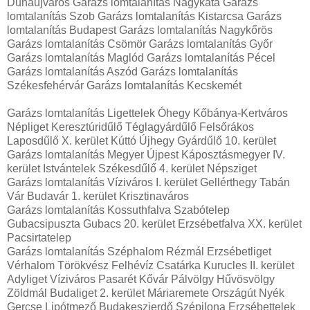
Dunaújváros Garázs lomtalanítás Nagykáta Garázs
lomtalanítás Szob Garázs lomtalanítás Kistarcsa Garázs
lomtalanítás Budapest Garázs lomtalanítás Nagykőrös
Garázs lomtalanítás Csömör Garázs lomtalanítás Győr
Garázs lomtalanítás Maglód Garázs lomtalanítás Pécel
Garázs lomtalanítás Aszód Garázs lomtalanítás
Székesfehérvár Garázs lomtalanítás Kecskemét
Garázs lomtalanítás Ligettelek Óhegy Kőbánya-Kertváros
Népliget Keresztúridűlő Téglagyárdűlő Felsőrákos
Laposdűlő X. kerület Kúttó Újhegy Gyárdűlő 10. kerület
Garázs lomtalanítás Megyer Újpest Káposztásmegyer IV.
kerület Istvántelek Székesdűlő 4. kerület Népsziget
Garázs lomtalanítás Víziváros I. kerület Gellérthegy Tabán
Vár Budavár 1. kerület Krisztinaváros
Garázs lomtalanítás Kossuthfalva Szabótelep
Gubacsipuszta Gubacs 20. kerület Erzsébetfalva XX. kerület
Pacsirtatelep
Garázs lomtalanítás Széphalom Rézmál Erzsébetliget
Vérhalom Törökvész Felhévíz Csatárka Kurucles II. kerület
Adyliget Víziváros Pasarét Kővár Pálvölgy Hűvösvölgy
Zöldmál Budaliget 2. kerület Máriaremete Országút Nyék
Gercse Lipótmező Budakeszierdő Szépilona Erzsébettelek