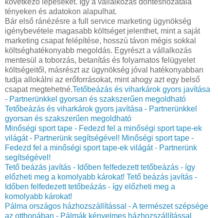
következő lépéseket. Így a vállalkozás döntéshozatala
tényeken és adatokon alapulhat.
Bár első ránézésre a full service marketing ügynökség
igénybevétele magasabb költséget jelenthet, mint a saját
marketing csapat felépítése, hosszú távon mégis sokkal
költséghatékonyabb megoldás. Egyrészt a vállalkozás
mentesül a toborzás, betanítás és folyamatos felügyelet
költségeitől, másrészt az ügynökség jóval hatékonyabban
tudja allokálni az erőforrásokat, mint ahogy azt egy belső
csapat megtehetné.
Tetőbeázás és viharkárok gyors javítása
- Partnerünkkel gyorsan és szakszerűen megoldható
Tetőbeázás és viharkárok gyors javítása - Partnerünkkel
gyorsan és szakszerűen megoldható
Minőségi sport tape - Fedezd fel a minőségi sport tape-ek
világát - Partnerünk segítségével!
Minőségi sport tape -
Fedezd fel a minőségi sport tape-ek világát - Partnerünk
segítségével!
Tető beázás javítás - Időben felfedezett tetőbeázás - így
előzheti meg a komolyabb károkat!
Tető beázás javítás -
Időben felfedezett tetőbeázás - így előzheti meg a
komolyabb károkat!
Pálma országos házhozszállítással - A természet szépsége
az otthonában - Pálmák kényelmes házhozszállítással