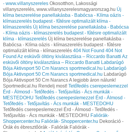
- www.villanyszereles
Okosotthon, Lakossági
villanyszerelés, www.villanyszerelesmagyarorszag.hu
Új
klíma beszerelése panellakásba - Babócsa - Klíma oázis -
klímaszerelés budapest - fűtésre optimalizált klíma -
klímaszerelés
Új klíma beszerelése panellakásba - Babócsa
- Klíma oázis - klímaszerelés budapest - fűtésre optimalizált
klíma - klímaszerelés
Új klíma beszerelése panellakásba -
Babócsa - Klíma oázis - klímaszerelés budapest - fűtésre
optimalizált klíma - klímaszerelés
404 Not Found
404 Not
Found
Az esküvői öltöny kiválasztása – Riccardo Banatti
Az
esküvői öltöny kiválasztása – Riccardo Banatti
Labdarúgó
Bója Aktivsport 50 Cm Narancs sportmedical.hu
Labdarúgó
Bója Aktivsport 50 Cm Narancs sportmedical.hu
Labdarúgó
Bója Aktivsport 50 Cm Narancs A legjobb áron nálunk!
Sportmedical.hu Rendelj most!
Tetőfedés cserepeslemezzel
Érd - Álmosd - Tetőfedés - Tetőjavítás - Ács munkák -
MESTEDOHU
Tetőfedés cserepeslemezzel Érd - Álmosd -
Tetőfedés - Tetőjavítás - Ács munkák - MESTEDOHU
Tetőfedés cserepeslemezzel Érd - Álmosd - Tetőfedés -
Tetőjavítás - Ács munkák - MESTEDOHU
Faliórák-
Shoppercenter.hu
Faliórák- Shoppercenter.hu
Dekoráció -
Órák és ébresztőórák - Faliórák Faliórák -