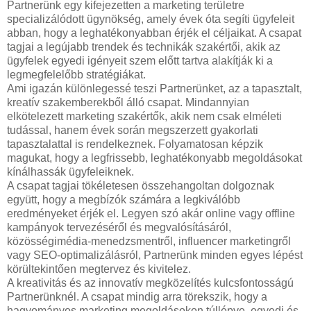
Partnerünk egy kifejezetten a marketing területre
specializálódott ügynökség, amely évek óta segíti ügyfeleit
abban, hogy a leghatékonyabban érjék el céljaikat. A csapat
tagjai a legújabb trendek és technikák szakértői, akik az
ügyfelek egyedi igényeit szem előtt tartva alakítják ki a
legmegfelelőbb stratégiákat.
Ami igazán különlegessé teszi Partnerünket, az a tapasztalt,
kreatív szakemberekből álló csapat. Mindannyian
elkötelezett marketing szakértők, akik nem csak elméleti
tudással, hanem évek során megszerzett gyakorlati
tapasztalattal is rendelkeznek. Folyamatosan képzik
magukat, hogy a legfrissebb, leghatékonyabb megoldásokat
kínálhassák ügyfeleiknek.
A csapat tagjai tökéletesen összehangoltan dolgoznak
együtt, hogy a megbízók számára a legkiválóbb
eredményeket érjék el. Legyen szó akár online vagy offline
kampányok tervezéséről és megvalósításáról,
közösségimédia-menedzsmentről, influencer marketingről
vagy SEO-optimalizálásról, Partnerünk minden egyes lépést
körültekintően megtervez és kivitelez.
A kreativitás és az innovatív megközelítés kulcsfontosságú
Partnerünknél. A csapat mindig arra törekszik, hogy a
hagyományos marketing megoldásokon túllépve, egyedi és