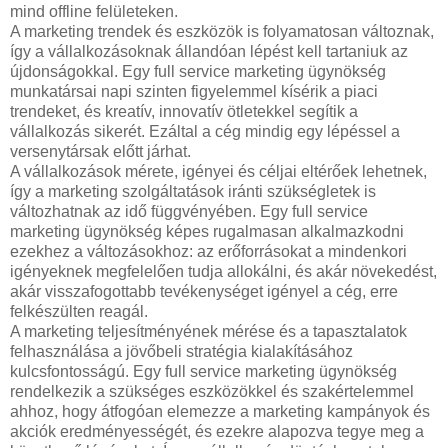
mind offline felületeken.
A marketing trendek és eszközök is folyamatosan változnak,
így a vállalkozásoknak állandóan lépést kell tartaniuk az
újdonságokkal. Egy full service marketing ügynökség
munkatársai napi szinten figyelemmel kísérik a piaci
trendeket, és kreatív, innovatív ötletekkel segítik a
vállalkozás sikerét. Ezáltal a cég mindig egy lépéssel a
versenytársak előtt járhat.
A vállalkozások mérete, igényei és céljai eltérőek lehetnek,
így a marketing szolgáltatások iránti szükségletek is
változhatnak az idő függvényében. Egy full service
marketing ügynökség képes rugalmasan alkalmazkodni
ezekhez a változásokhoz: az erőforrásokat a mindenkori
igényeknek megfelelően tudja allokálni, és akár növekedést,
akár visszafogottabb tevékenységet igényel a cég, erre
felkészülten reagál.
A marketing teljesítményének mérése és a tapasztalatok
felhasználása a jövőbeli stratégia kialakításához
kulcsfontosságú. Egy full service marketing ügynökség
rendelkezik a szükséges eszközökkel és szakértelemmel
ahhoz, hogy átfogóan elemezze a marketing kampányok és
akciók eredményességét, és ezekre alapozva tegye meg a