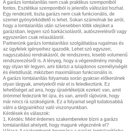
A garázs lomtalanítás nem csak praktikus szempontból
fontos. Esztétikai szempontból is jelentős változást hozhat.
Egy rendezett, tiszta garázs nem csak funkcionális, de
szemet gyönyörködtető is lehet. Sokan számolnak be arról,
hogy a lomtalanítás után szívesebben töltik idejüket a
garázsban, legyen szó barkácsolásról, autószerelésről vagy
egyszerűen csak relaxálásról.
Partnerünk garázs lomtalanítási szolgáltatása rugalmas és
az ügyfelek igényeihez igazodik. Lehet szó egyszeri,
nagyszabású rendrakásról, de rendszeres, kisebb volumenű
rendszerezésről is. A lényeg, hogy a végeredmény mindig
egy olyan tér legyen, ami tükrözi a tulajdonos személyiségét
és életstílusát, miközben maximálisan funkcionális is.
A garázs lomtalanítás folyamata során gyakran előkerülnek
olyan tárgyak, amelyekről már el is feledkeztünk. Ez
lehetőséget ad arra, hogy újraértékeljük ezeket: van, amit
örömmel fedezünk fel újra, és van, amiről rájövünk, hogy
már nincs rá szükségünk. Ez a folyamat segít tudatosabbá
válni a tárgyainkhoz való viszonyunkban.
Kérdések és válaszok:
1. Kérdés: Miért érdemes szakemberekre bízni a garázs
lomtalanítást ahelyett, hogy magunk végeznénk el?
Válasz: A szakemberek bevonása a garázs lomtalanításba