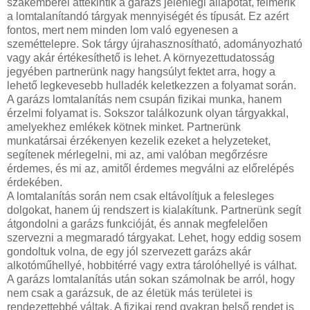
szakemberei áttekintik a garázs jelenlegi állapotát, felmérik
a lomtalanítandó tárgyak mennyiségét és típusát. Ez azért
fontos, mert nem minden lom való egyenesen a
szeméttelepre. Sok tárgy újrahasznosítható, adományozható
vagy akár értékesíthető is lehet. A környezettudatosság
jegyében partnerünk nagy hangsúlyt fektet arra, hogy a
lehető legkevesebb hulladék keletkezzen a folyamat során.
A garázs lomtalanítás nem csupán fizikai munka, hanem
érzelmi folyamat is. Sokszor találkozunk olyan tárgyakkal,
amelyekhez emlékek kötnek minket. Partnerünk
munkatársai érzékenyen kezelik ezeket a helyzeteket,
segítenek mérlegelni, mi az, ami valóban megőrzésre
érdemes, és mi az, amitől érdemes megválni az előrelépés
érdekében.
A lomtalanítás során nem csak eltávolítjuk a felesleges
dolgokat, hanem új rendszert is kialakítunk. Partnerünk segít
átgondolni a garázs funkcióját, és annak megfelelően
szervezni a megmaradó tárgyakat. Lehet, hogy eddig sosem
gondoltuk volna, de egy jól szervezett garázs akár
alkotóműhellyé, hobbitérré vagy extra tárolóhellyé is válhat.
A garázs lomtalanítás után sokan számolnak be arról, hogy
nem csak a garázsuk, de az életük más területei is
rendezettebbé váltak. A fizikai rend gyakran belső rendet is