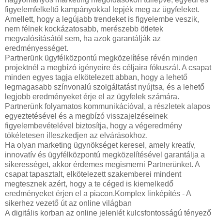
figyelemfelkeltő kampányokkal lepjék meg az ügyfeleket.
Amellett, hogy a legújabb trendeket is figyelembe veszik,
nem félnek kockázatosabb, merészebb ötletek
megvalósításától sem, ha azok garantálják az
eredményességet.
Partnerünk ügyfélközpontú megközelítése révén minden
projektnél a megbízó igényeire és céljaira fókuszál. A csapat
minden egyes tagja elkötelezett abban, hogy a lehető
legmagasabb színvonalú szolgáltatást nyújtsa, és a lehető
legjobb eredményeket érje el az ügyfelek számára.
Partnerünk folyamatos kommunikációval, a részletek alapos
egyeztetésével és a megbízó visszajelzéseinek
figyelembevételével biztosítja, hogy a végeredmény
tökéletesen illeszkedjen az elvárásokhoz.
Ha olyan marketing ügynökséget keresel, amely kreatív,
innovatív és ügyfélközpontú megközelítésével garantálja a
sikerességet, akkor érdemes megismerni Partnerünket. A
csapat tapasztalt, elkötelezett szakemberei mindent
megtesznek azért, hogy a te céged is kiemelkedő
eredményeket érjen el a piacon.Komplex linképítés - A
sikerhez vezető út az online világban
A digitális korban az online jelenlét kulcsfontosságú tényező