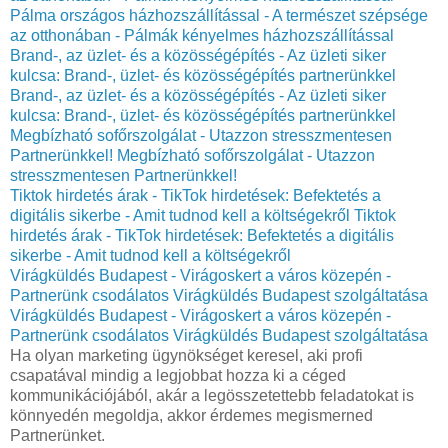
Pálma országos házhozszállítással - A természet szépsége
az otthonában - Pálmák kényelmes házhozszállítással
Brand-, az üzlet- és a közösségépítés - Az üzleti siker
kulcsa: Brand-, üzlet- és közösségépítés partnerünkkel
Brand-, az üzlet- és a közösségépítés - Az üzleti siker
kulcsa: Brand-, üzlet- és közösségépítés partnerünkkel
Megbízható sofőrszolgálat - Utazzon stresszmentesen
Partnerünkkel!
Megbízható sofőrszolgálat - Utazzon
stresszmentesen Partnerünkkel!
Tiktok hirdetés árak - TikTok hirdetések: Befektetés a
digitális sikerbe - Amit tudnod kell a költségekről
Tiktok
hirdetés árak - TikTok hirdetések: Befektetés a digitális
sikerbe - Amit tudnod kell a költségekről
Virágküldés Budapest - Virágoskert a város közepén -
Partnerünk csodálatos Virágküldés Budapest szolgáltatása
Virágküldés Budapest - Virágoskert a város közepén -
Partnerünk csodálatos Virágküldés Budapest szolgáltatása
Ha olyan marketing ügynökséget keresel, aki profi
csapatával mindig a legjobbat hozza ki a céged
kommunikációjából, akár a legösszetettebb feladatokat is
könnyedén megoldja, akkor érdemes megismerned
Partnerünket.