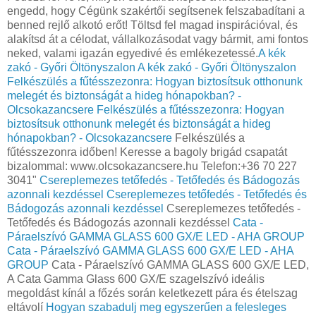
engedd, hogy Cégünk szakértői segítsenek felszabadítani a
benned rejlő alkotó erőt! Töltsd fel magad inspirációval, és
alakítsd át a célodat, vállalkozásodat vagy bármit, ami fontos
neked, valami igazán egyedivé és emlékezetessé.
A kék
zakó - Győri Öltönyszalon
A kék zakó - Győri Öltönyszalon
Felkészülés a fűtésszezonra: Hogyan biztosítsuk otthonunk
melegét és biztonságát a hideg hónapokban? -
Olcsokazancsere
Felkészülés a fűtésszezonra: Hogyan
biztosítsuk otthonunk melegét és biztonságát a hideg
hónapokban? - Olcsokazancsere
Felkészülés a
fűtésszezonra időben! Keresse a bagoly brigád csapatát
bizalommal: www.olcsokazancsere.hu Telefon:+36 70 227
3041"
Csereplemezes tetőfedés - Tetőfedés és Bádogozás
azonnali kezdéssel
Csereplemezes tetőfedés - Tetőfedés és
Bádogozás azonnali kezdéssel
Csereplemezes tetőfedés -
Tetőfedés és Bádogozás azonnali kezdéssel
Cata -
Páraelszívó GAMMA GLASS 600 GX/E LED - AHA GROUP
Cata - Páraelszívó GAMMA GLASS 600 GX/E LED - AHA
GROUP
Cata - Páraelszívó GAMMA GLASS 600 GX/E LED,
A Cata Gamma Glass 600 GX/E szagelszívó ideális
megoldást kínál a főzés során keletkezett pára és ételszag
eltávolí
Hogyan szabadulj meg egyszerűen a felesleges