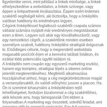
figyelembe venni, mint például a linkek minősége, a linkek
elhelyezkedése a weboldalon, a linkek szövege, vagy
éppen a linkpartnerek kiválasztása. Éppen ezért érdemes
szakértő segítségét kérni, aki biztosítja, hogy a linképítés
valóban hatékony és eredményes legyen.
Cégünk linképítéssel foglalkozó szakértői csapata számos
vállalat számára nyújtott már eredményes megoldásokat
ezen a téren. Legyen szó akár egy kisvállalkozásról, vagy
egy nemzetközi cégről, a szakértőink minden esetben
személyre szabott, hatékony linképítési stratégiát dolgoznak
ki. Elsődleges célunk, hogy a megrendelő weboldala
magasabb pozíciót érjen el a keresési találati listákon, és
ezáltal több potenciális ügyfél találjon rá.
A linképítés nem csupán egy egyszerű marketing eszköz,
hanem egy komplex, stratégiai lépés a sikeres online
jelenlét megteremtéséhez. Megfelelő alkalmazása
hozzájárulhat ahhoz, hogy a cég megkülönböztesse magát
a versenytársaktól, és valódi előnyhöz jusson a piacon. Ha
Ön is szeretné kihasználni a linképítésben rejlő
lehetőségeket, forduljon bizalommal a cég szakértőihez,
akik készek arra, hogy támogassák Önt ebben a
folyamatban.A marketing egy összetett, sokrétű feladat, ami
rengeteg időt és energiát emészt fel. Egy full service