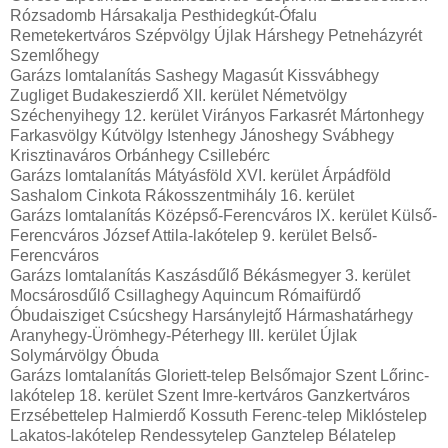
Rózsadomb Hársakalja Pesthidegkút-Ófalu
Remetekertváros Szépvölgy Újlak Hárshegy Petneházyrét
Szemlőhegy
Garázs lomtalanítás Sashegy Magasút Kissvábhegy
Zugliget Budakeszierdő XII. kerület Németvölgy
Széchenyihegy 12. kerület Virányos Farkasrét Mártonhegy
Farkasvölgy Kútvölgy Istenhegy Jánoshegy Svábhegy
Krisztinaváros Orbánhegy Csillebérc
Garázs lomtalanítás Mátyásföld XVI. kerület Árpádföld
Sashalom Cinkota Rákosszentmihály 16. kerület
Garázs lomtalanítás Középső-Ferencváros IX. kerület Külső-
Ferencváros József Attila-lakótelep 9. kerület Belső-
Ferencváros
Garázs lomtalanítás Kaszásdűlő Békásmegyer 3. kerület
Mocsárosdűlő Csillaghegy Aquincum Rómaifürdő
Óbudaisziget Csúcshegy Harsánylejtő Hármashatárhegy
Aranyhegy-Ürömhegy-Péterhegy III. kerület Újlak
Solymárvölgy Óbuda
Garázs lomtalanítás Gloriett-telep Belsőmajor Szent Lőrinc-
lakótelep 18. kerület Szent Imre-kertváros Ganzkertváros
Erzsébettelep Halmierdő Kossuth Ferenc-telep Miklóstelep
Lakatos-lakótelep Rendessytelep Ganztelep Bélatelep