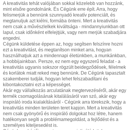
A kreativitás tehát valójában sokkal közelebb van hozzánk,
mint elsőre gondolnánk. És Cégünk erre épít. Arra, hogy
felismerjük a bennünk szunnyadó kreatív potenciált, és
megtanuljuk azt kiélni, formába önteni. Mert a kreativitás
nem csak a művészlelkek kiváltsága - mindannyiunkban ott
lapul, csak időnként elfelejtjük, vagy nem merjük szabadjára
engedni.
Cégünk küldetése éppen az, hogy segítsen felszínre hozni
ezt a kreativitást, és megtanítson minket arra, hogyan
használhatjuk azt a mindennapi életünkben, a munkánkban,
a hobbijainkban. Persze, ez nem egy egyszerű feladat - a
kreativitás ugyanis sokszor rögzült beidegződések, félelmek
és korlátok miatt reked meg bennünk. De Cégünk tapasztalt
szakemberei tudják, hogyan lehet felszabadítani és
kibontakoztatni ezt a képességet.
Akár egy vállalkozás arculatának megtervezéséről, akár egy
termék csomagolásának kitalálásáról van szó, akár egy
inspiráló iroda kialakításáról - Cégünk arra törekszik, hogy a
kreativitás minden területen teret kapjon. Mert a kreativitás
nem csak gyönyörű és inspiráló dolgokat hoz létre, hanem
hatékonyan segíti a problémamegoldást, a fejlődést és a
személyes kiteljesedést is.