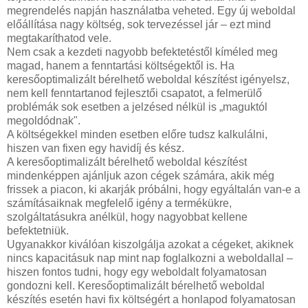
megrendelés napján használatba veheted. Egy új weboldal
előállítása nagy költség, sok tervezéssel jár – ezt mind
megtakaríthatod vele.
Nem csak a kezdeti nagyobb befektetéstől kíméled meg
magad, hanem a fenntartási költségektől is. Ha
keresőoptimalizált bérelhető weboldal készítést igényelsz,
nem kell fenntartanod fejlesztői csapatot, a felmerülő
problémák sok esetben a jelzésed nélkül is „maguktól
megoldódnak".
A költségekkel minden esetben előre tudsz kalkulálni,
hiszen van fixen egy havidíj és kész.
A keresőoptimalizált bérelhető weboldal készítést
mindenképpen ajánljuk azon cégek számára, akik még
frissek a piacon, ki akarják próbálni, hogy egyáltalán van-e a
számításaiknak megfelelő igény a termékükre,
szolgáltatásukra anélkül, hogy nagyobbat kellene
befektetniük.
Ugyanakkor kiválóan kiszolgálja azokat a cégeket, akiknek
nincs kapacitásuk nap mint nap foglalkozni a weboldallal –
hiszen fontos tudni, hogy egy weboldalt folyamatosan
gondozni kell. Keresőoptimalizált bérelhető weboldal
készítés esetén havi fix költségért a honlapod folyamatosan