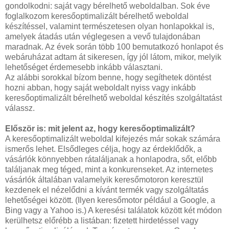
gondolkodni: saját vagy bérelhető weboldalban. Sok éve
foglalkozom keresőoptimalizált bérelhető weboldal
készítéssel, valamint természetesen olyan honlapokkal is,
amelyek átadás után véglegesen a vevő tulajdonában
maradnak. Az évek során több 100 bemutatkozó honlapot és
webáruházat adtam át sikeresen, így jól látom, mikor, melyik
lehetőséget érdemesebb inkább választani.
Az alábbi sorokkal bízom benne, hogy segíthetek döntést
hozni abban, hogy saját weboldalt nyiss vagy inkább
keresőoptimalizált bérelhető weboldal készítés szolgáltatást
válassz.
Először is: mit jelent az, hogy keresőoptimalizált?
A keresőoptimalizált weboldal kifejezés már sokak számára
ismerős lehet. Elsődleges célja, hogy az érdeklődők, a
vásárlók könnyebben rátaláljanak a honlapodra, sőt, előbb
találjanak meg téged, mint a konkurenseket. Az internetes
vásárlók általában valamelyik keresőmotoron keresztül
kezdenek el nézelődni a kívánt termék vagy szolgáltatás
lehetőségei között. (Ilyen keresőmotor például a Google, a
Bing vagy a Yahoo is.) A keresési találatok között két módon
kerülhetsz előrébb a listában: fizetett hirdetéssel vagy