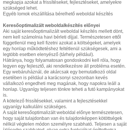
megkapja azokat a frissítéseket, fejlesztéseket, amelyekre
szükséged lehet.
Egyéb lomok elszállítása bérelhető weboldal készítés
Keresőoptimalizált weboldalkészítés előnyei
Aki saját keresőoptimalizált weboldal készítés mellett dönt,
nem kell számolnia havi bérleti díjjal. Természetesen ettől
függetlenül meg kell fizetni azokat a költségeket, amelyek
egy honlap működtetéshez feltétlenül szükségesek, ami a
legtöbb esetben elenyésző (tárhely például).
Hátránya, hogy folyamatosan gondoskodni kell róla, hogy
legyen egy fejlesztő, aki rendelkezésre áll probléma esetén.
Egy webáruháznál, de akárcsak egy bemutatkozó oldal
esetében is például a karácsonyi szezonban kevés
vállalkozó engedheti meg magának, hogy napokra leáll a
honlap. Ugyanígy teljesen tönkre teheti a futó kampányokat
is.
A kötelező frissítésekkel, valamint a fejlesztésekkel
ugyanígy kalkulálni szükséges.
A saját keresőoptimalizált weboldal előnye természetesen,
hogy saját tulajdonban van és tulajdonképpen kötöttségek
nélkül végtelen módon személyre szabható. Teljesen a saját
ízlésedre szabhatod, olyan extra funkciókat építtethetsz