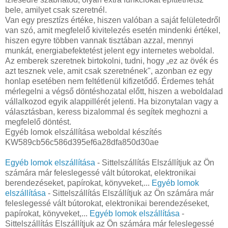
bele, amilyet csak szeretnél.
Van egy presztízs értéke, hiszen valóban a saját felületedről
van szó, amit megfelelő kivitelezés esetén mindenki értékel,
hiszen egyre többen vannak tisztában azzal, mennyi
munkát, energiabefektetést jelent egy internetes weboldal.
Az emberek szeretnek birtokolni, tudni, hogy „ez az övék és
azt tesznek vele, amit csak szeretnének", azonban ez egy
honlap esetében nem feltétlenül kifizetődő. Érdemes tehát
mérlegelni a végső döntéshozatal előtt, hiszen a weboldalad
vállalkozod egyik alappillérét jelenti. Ha bizonytalan vagy a
választásban, keress bizalommal és segítek meghozni a
megfelelő döntést.
Egyéb lomok elszállítása weboldal készítés
KW589cb56c586d395ef6a28dfa850d30ae
Egyéb lomok elszállítása
- Sittelszállítás Elszállítjuk az Ön
számára már feleslegessé vált bútorokat, elektronikai
berendezéseket, papírokat, könyveket,...
Egyéb lomok
elszállítása
- Sittelszállítás Elszállítjuk az Ön számára már
feleslegessé vált bútorokat, elektronikai berendezéseket,
papírokat, könyveket,...
Egyéb lomok elszállítása
-
Sittelszállítás Elszállítjuk az Ön számára már feleslegessé