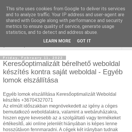
This site uses cookies from Google to deliver its services
Keresőoptimalizálás :
and to analyze traffic. Your IP address and user-agent are
shared with Google along with performance and security
gépjármű felmérés
metrics to ensure quality of service, generate usage
statistics, and to detect and address abuse.
LEARN MORE
GOT IT
▼
Friday, February 11, 2022
Keresőoptimalizált bérelhető weboldal
készítés kontra saját weboldal - Egyéb
lomok elszállítása
Egyéb lomok elszállítása Keresőoptimalizált Weboldal
készítés +36704327071
Az elmúlt időszakban megnövekedett az igény a céges
bemutatkozó weboldalakra, valamint a webáruházakra,
hiszen egyre kevesebb az a szolgáltató vagy termékeket
értékesítő, aki online jelenlét hiányában is képes lenne
hosszútávon fennmaradni. A cégek két irányban tudnak