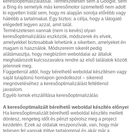
keresőoptimalizálással. Természetesen sem a Google, sem
a Bing és semelyik más keresőmotor üzemeltető nem adott
ki egyetlen listát sem, hogy mi alapján sorolja előrébb vagy
hátrébb a tartalmakat. Egy biztos: a célja, hogy a látogató
elégedett legyen azzal, amit talál.
Természetesen vannak (nem is kevés) olyan
keresőoptimalizálási eszközök, módszerek és elvek,
amelyekkel biztosabbak lehetünk a sikerben, amelyeket én
magam is használok. Módszereim sikerét pedig
alátámasztja, hogy megbízóim weboldalai az általuk
meghatározott kulcsszavakra rendre az első találatok között
jelennek meg.
Függetlenül attól, hogy bérelhető weboldal készítésen vagy
saját tulajdonú honlapon gondolkozol – sikereid
megnöveléséhez a keresőoptimalizálást feltétlenül
javaslom.
Egyéb lomok elszállítása keresőoptimalizálás
A keresőoptimalizált bérelhető weboldal készítés előnyei
Ha keresőoptimalizált bérelhető weboldal készítés mellett
döntesz, rengeteg időt és pénzt spórolsz meg a project
kezdetén. Ezek az oldalak reszponzívak, van, hogy már
teljesen fel vannak töltve tartalommal és akár már a