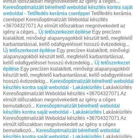
elmúlt időszakban megnövekedett az igény a céges...
Keresőoptimalizált bérelhető weboldal készítés kontra saját
weboldal - Tetőfedés kerámia cseréppel
Tetőfedés kerámia
cseréppel Keresőoptimalizált Weboldal készítés
+36704327071 Az elmúlt időszakban megnövekedett az
igény a céges...
Új tetőszerkezet építése
Egy precízen
kialakított, minőségi alapanyagokból készült tető, megfelelő
karbantartással, kellő odafigyeléssel hosszú évtizedekig...
Új tetőszerkezet építése
Egy precízen kialakított, minőségi
alapanyagokból készült tető, megfelelő karbantartással,
kellő odafigyeléssel hosszú évtizedekig...
Új tetőszerkezet
építése
Egy precízen kialakított, minőségi alapanyagokból
készült tető, megfelelő karbantartással, kellő odafigyeléssel
hosszú évtizedekig...
Keresőoptimalizált bérelhető weboldal
készítés kontra saját weboldal - Lakáskiürítés
Lakáskiürítés
Keresőoptimalizált Weboldal készítés +36704327071 Az
elmúlt időszakban megnövekedett az igény a céges
bemutatkozó...
Keresőoptimalizált bérelhető weboldal
készítés kontra saját weboldal - Lakáskiürítés
Lakáskiürítés
Keresőoptimalizált Weboldal készítés +36704327071 Az
elmúlt időszakban megnövekedett az igény a céges
bemutatkozó...
Keresőoptimalizált bérelhető weboldal
készítés kontra saját weboldal - Lakáskiürítés
Lakáskiürítés