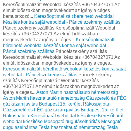
Keresőoptimalizált Weboldal készítés +36704327071 Az
elmúlt időszakban megnövekedett az igény a céges
bemutatkozó...
Keresőoptimalizált bérelhető weboldal
készítés kontra saját weboldal - Páncélszekrény szállítás
Páncélszekrény szállítás Keresőoptimalizált Weboldal
készítés +36704327071 Az elmúlt időszakban
megnövekedett az igény a céges...
Keresőoptimalizált
bérelhető weboldal készítés kontra saját weboldal -
Páncélszekrény szállítás
Páncélszekrény szállítás
Keresőoptimalizált Weboldal készítés +36704327071 Az
elmúlt időszakban megnövekedett az igény a céges...
Keresőoptimalizált bérelhető weboldal készítés kontra saját
weboldal - Páncélszekrény szállítás
Páncélszekrény
szállítás Keresőoptimalizált Weboldal készítés
+36704327071 Az elmúlt időszakban megnövekedett az
igény a céges...
Aston Martin használtautó németország
Aston Martin használtautó németország
Gázszerelő és FÉG
gázkazán javítás Budapest 15. kerület Rákospalota
Gázszerelő és FÉG gázkazán javítás Budapest 15. kerület
Rákospalota
Keresőbarát weboldal készítése
Keresőbarát
weboldal készítése
Mosogató duguláselhárítás
Mosogató
duguláselhárítás
Tesla használtautó németország
Tesla