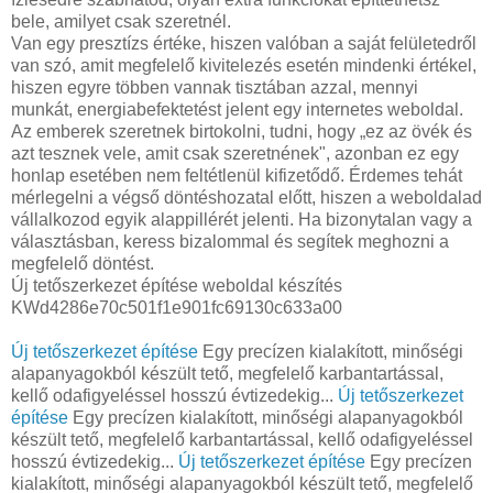
bele, amilyet csak szeretnél.
Van egy presztízs értéke, hiszen valóban a saját felületedről
van szó, amit megfelelő kivitelezés esetén mindenki értékel,
hiszen egyre többen vannak tisztában azzal, mennyi
munkát, energiabefektetést jelent egy internetes weboldal.
Az emberek szeretnek birtokolni, tudni, hogy „ez az övék és
azt tesznek vele, amit csak szeretnének", azonban ez egy
honlap esetében nem feltétlenül kifizetődő. Érdemes tehát
mérlegelni a végső döntéshozatal előtt, hiszen a weboldalad
vállalkozod egyik alappillérét jelenti. Ha bizonytalan vagy a
választásban, keress bizalommal és segítek meghozni a
megfelelő döntést.
Új tetőszerkezet építése weboldal készítés
KWd4286e70c501f1e901fc69130c633a00
Új tetőszerkezet építése
Egy precízen kialakított, minőségi
alapanyagokból készült tető, megfelelő karbantartással,
kellő odafigyeléssel hosszú évtizedekig...
Új tetőszerkezet
építése
Egy precízen kialakított, minőségi alapanyagokból
készült tető, megfelelő karbantartással, kellő odafigyeléssel
hosszú évtizedekig...
Új tetőszerkezet építése
Egy precízen
kialakított, minőségi alapanyagokból készült tető, megfelelő