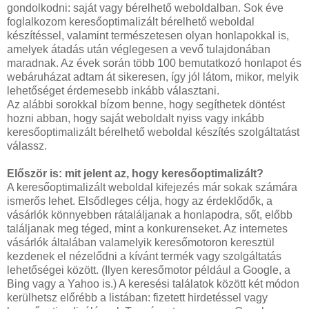
gondolkodni: saját vagy bérelhető weboldalban. Sok éve
foglalkozom keresőoptimalizált bérelhető weboldal
készítéssel, valamint természetesen olyan honlapokkal is,
amelyek átadás után véglegesen a vevő tulajdonában
maradnak. Az évek során több 100 bemutatkozó honlapot és
webáruházat adtam át sikeresen, így jól látom, mikor, melyik
lehetőséget érdemesebb inkább választani.
Az alábbi sorokkal bízom benne, hogy segíthetek döntést
hozni abban, hogy saját weboldalt nyiss vagy inkább
keresőoptimalizált bérelhető weboldal készítés szolgáltatást
válassz.
Először is: mit jelent az, hogy keresőoptimalizált?
A keresőoptimalizált weboldal kifejezés már sokak számára
ismerős lehet. Elsődleges célja, hogy az érdeklődők, a
vásárlók könnyebben rátaláljanak a honlapodra, sőt, előbb
találjanak meg téged, mint a konkurenseket. Az internetes
vásárlók általában valamelyik keresőmotoron keresztül
kezdenek el nézelődni a kívánt termék vagy szolgáltatás
lehetőségei között. (Ilyen keresőmotor például a Google, a
Bing vagy a Yahoo is.) A keresési találatok között két módon
kerülhetsz előrébb a listában: fizetett hirdetéssel vagy