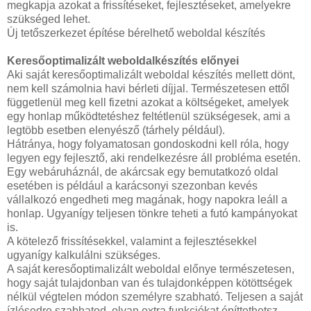
megkapja azokat a frissítéseket, fejlesztéseket, amelyekre
szükséged lehet.
Új tetőszerkezet építése bérelhető weboldal készítés
Keresőoptimalizált weboldalkészítés előnyei
Aki saját keresőoptimalizált weboldal készítés mellett dönt,
nem kell számolnia havi bérleti díjjal. Természetesen ettől
függetlenül meg kell fizetni azokat a költségeket, amelyek
egy honlap működtetéshez feltétlenül szükségesek, ami a
legtöbb esetben elenyésző (tárhely például).
Hátránya, hogy folyamatosan gondoskodni kell róla, hogy
legyen egy fejlesztő, aki rendelkezésre áll probléma esetén.
Egy webáruháznál, de akárcsak egy bemutatkozó oldal
esetében is például a karácsonyi szezonban kevés
vállalkozó engedheti meg magának, hogy napokra leáll a
honlap. Ugyanígy teljesen tönkre teheti a futó kampányokat
is.
A kötelező frissítésekkel, valamint a fejlesztésekkel
ugyanígy kalkulálni szükséges.
A saját keresőoptimalizált weboldal előnye természetesen,
hogy saját tulajdonban van és tulajdonképpen kötöttségek
nélkül végtelen módon személyre szabható. Teljesen a saját
ízlésedre szabhatod, olyan extra funkciókat építtethetsz