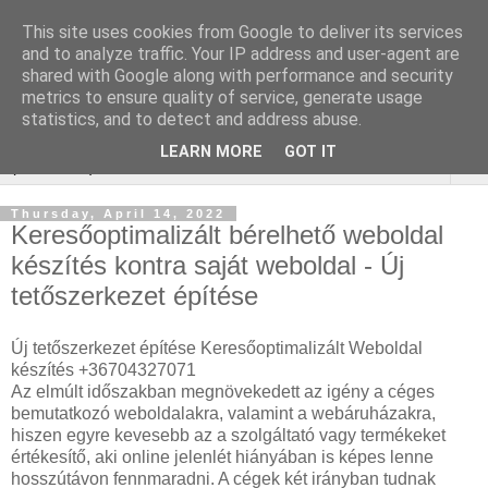
This site uses cookies from Google to deliver its services
Keresőoptimalizálás :
and to analyze traffic. Your IP address and user-agent are
shared with Google along with performance and security
gépjármű felmérés
metrics to ensure quality of service, generate usage
statistics, and to detect and address abuse.
LEARN MORE
GOT IT
▼
Thursday, April 14, 2022
Keresőoptimalizált bérelhető weboldal
készítés kontra saját weboldal - Új
tetőszerkezet építése
Új tetőszerkezet építése Keresőoptimalizált Weboldal
készítés +36704327071
Az elmúlt időszakban megnövekedett az igény a céges
bemutatkozó weboldalakra, valamint a webáruházakra,
hiszen egyre kevesebb az a szolgáltató vagy termékeket
értékesítő, aki online jelenlét hiányában is képes lenne
hosszútávon fennmaradni. A cégek két irányban tudnak