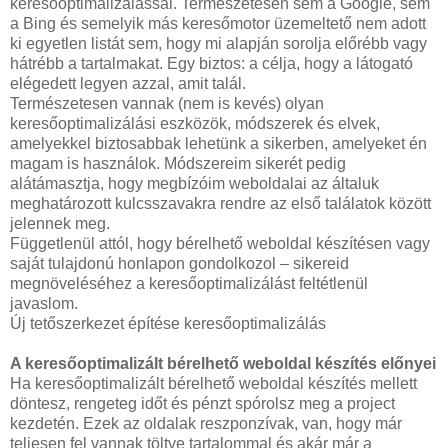
keresőoptimalizálással. Természetesen sem a Google, sem
a Bing és semelyik más keresőmotor üzemeltető nem adott
ki egyetlen listát sem, hogy mi alapján sorolja előrébb vagy
hátrébb a tartalmakat. Egy biztos: a célja, hogy a látogató
elégedett legyen azzal, amit talál.
Természetesen vannak (nem is kevés) olyan
keresőoptimalizálási eszközök, módszerek és elvek,
amelyekkel biztosabbak lehetünk a sikerben, amelyeket én
magam is használok. Módszereim sikerét pedig
alátámasztja, hogy megbízóim weboldalai az általuk
meghatározott kulcsszavakra rendre az első találatok között
jelennek meg.
Függetlenül attól, hogy bérelhető weboldal készítésen vagy
saját tulajdonú honlapon gondolkozol – sikereid
megnöveléséhez a keresőoptimalizálást feltétlenül
javaslom.
Új tetőszerkezet építése keresőoptimalizálás
A keresőoptimalizált bérelhető weboldal készítés előnyei
Ha keresőoptimalizált bérelhető weboldal készítés mellett
döntesz, rengeteg időt és pénzt spórolsz meg a project
kezdetén. Ezek az oldalak reszponzívak, van, hogy már
teljesen fel vannak töltve tartalommal és akár már a