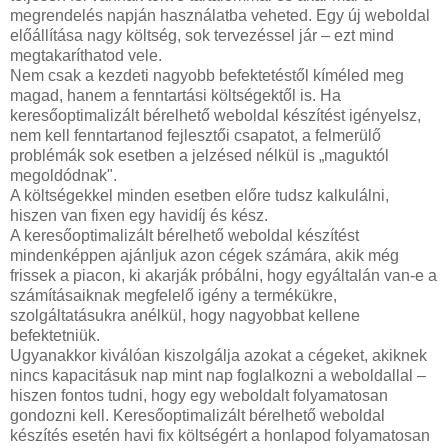
megrendelés napján használatba veheted. Egy új weboldal
előállítása nagy költség, sok tervezéssel jár – ezt mind
megtakaríthatod vele.
Nem csak a kezdeti nagyobb befektetéstől kíméled meg
magad, hanem a fenntartási költségektől is. Ha
keresőoptimalizált bérelhető weboldal készítést igényelsz,
nem kell fenntartanod fejlesztői csapatot, a felmerülő
problémák sok esetben a jelzésed nélkül is „maguktól
megoldódnak".
A költségekkel minden esetben előre tudsz kalkulálni,
hiszen van fixen egy havidíj és kész.
A keresőoptimalizált bérelhető weboldal készítést
mindenképpen ajánljuk azon cégek számára, akik még
frissek a piacon, ki akarják próbálni, hogy egyáltalán van-e a
számításaiknak megfelelő igény a termékükre,
szolgáltatásukra anélkül, hogy nagyobbat kellene
befektetniük.
Ugyanakkor kiválóan kiszolgálja azokat a cégeket, akiknek
nincs kapacitásuk nap mint nap foglalkozni a weboldallal –
hiszen fontos tudni, hogy egy weboldalt folyamatosan
gondozni kell. Keresőoptimalizált bérelhető weboldal
készítés esetén havi fix költségért a honlapod folyamatosan