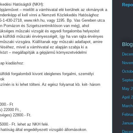
Repo
kedési Hatóságtól (NKH):
épjárművet – mielőtt a vámhivatal elé kerülnek az okmányok a
indenképp el kell vinni a Nemzeti Közlekedés Hatósághoz
:06-1-430-2718, www.nkh.hu, vagy 1195. Bp. Vas Gereben utca
ben Pomázon és Szigetszentmiklóson van még), ahol
zükséges műszaki vizsgát és egyedi forgalomba helyezést
a külföldi műszaki érvényességét, így ha van rajta érvényes
űszaki vizsgára. Kiállítanak egy műszaki adatlapot, amire
Blog
léséhez, mivel a vámhivatal ez alapján szabja ki a
 közt – megállapítják a gépjármű környezetvédelmi
Decem
Novem
ap kiadáshoz:
Octob
külföldi forgalomból kivont ideiglenes forgalmi, személyi
rok
Septe
zínén is ki lehet tölteni. Az egész folyamat kb. két- három
May 2
April 
000.- Ft
March
s) 22000 Ft.,
Febru
séges) 22800.- Ft.
Janua
000.- Ft. lehet az NKH felé.
 hatóság által engedélyezett vizsgáló állomásokon.
Decem