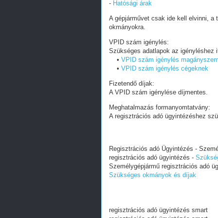
-
Hatósági árak
A gépjárművet csak ide kell elvinni, 
okmányokra.
VPID szám igénylés:
Szükséges adatlapok az igényléshez itt
•
VPID szám igénylés magányszem
•
VPID szám igénylés cégeknek
Fizetendő díjak:
A VPID szám igénylése díjmentes.
Meghatalmazás formanyomtatvány:
A regisztrációs adó ügyintézéshez 
Regisztrációs adó Ügyintézés - Szemé
regisztrációs adó ügyintézés -
Szüksé
Személygépjármű regisztrációs adó ügy
Szükséges okmányok és díjak
regisztrációs adó ügyintézés smart