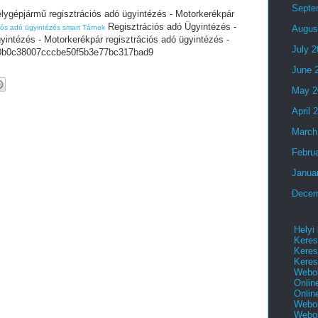
Septe
lygépjármű regisztrációs adó ügyintézés - Motorkerékpár
Regisztrációs adó Ügyintézés -
ciós adó ügyintézés smart Tárnok
Augus
intézés - Motorkerékpár regisztrációs adó ügyintézés -
July 
0c38007cccbe50f5b3e77bc317bad9
June 
May 2
April 
March
Febru
Janua
Decem
Helyi
Keres
Keres
Keres
Webol
Onlin
Onlin
Webol
Webol