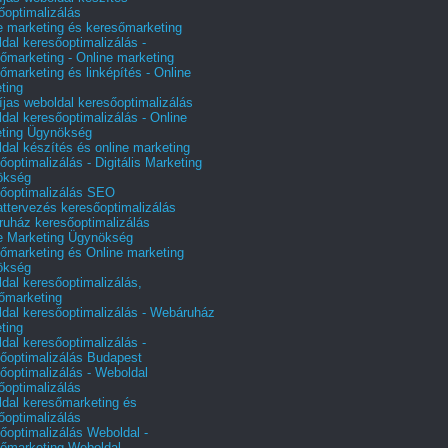
őoptimalizálás
e marketing és keresőmarketing
dal keresőoptimalizálás -
őmarketing - Online marketing
őmarketing és linképítés - Online
ting
íjas weboldal keresőoptimalizálás
dal keresőoptimalizálás - Online
ting Ügynökség
dal készítés és online marketing
őoptimalizálás - Digitális Marketing
ökség
őoptimalizálás SEO
attervezés keresőoptimalizálás
uház keresőoptimalizálás
e Marketing Ügynökség
őmarketing és Online marketing
ökség
dal keresőoptimalizálás,
őmarketing
dal keresőoptimalizálás - Webáruház
ting
dal keresőoptimalizálás -
őoptimalizálás Budapest
őoptimalizálás - Weboldal
őoptimalizálás
dal keresőmarketing és
őoptimalizálás
őoptimalizálás Weboldal -
őmarketing Weboldal