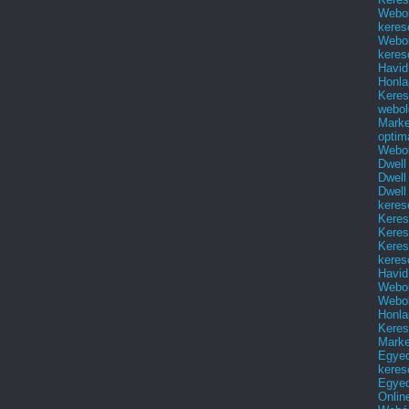
Webol
keres
Webol
keres
Havid
Honla
Keres
webol
Marke
optim
Webol
Dwell
Dwell
Dwell
keres
Keres
Keres
Keres
keres
Havid
Webol
Webol
Honla
Keres
Mark
Egyed
keres
Egyed
Onlin