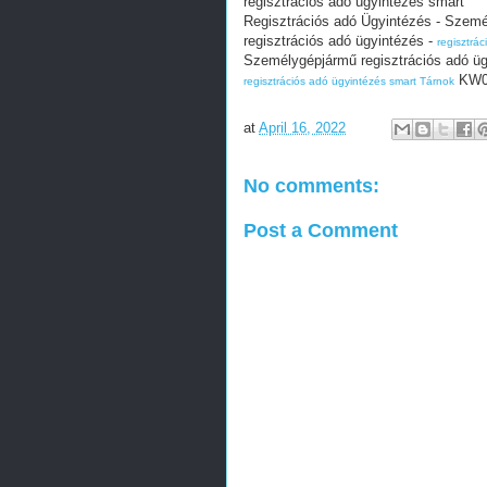
regisztrációs adó ügyintézés smart
Regisztrációs adó Ügyintézés - Szemé
regisztrációs adó ügyintézés -
regisztrá
Személygépjármű regisztrációs adó ügy
KW0b
regisztrációs adó ügyintézés smart Tárnok
at
April 16, 2022
No comments:
Post a Comment