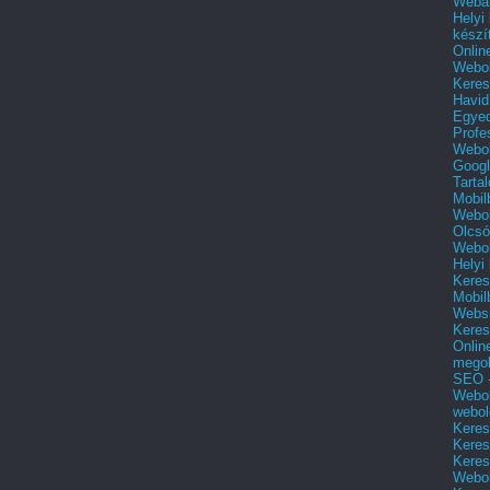
Webár
Helyi
készí
Onlin
Webol
Keres
Havid
Egyed
Profe
Webol
Googl
Tarta
Mobil
Webol
Olcsó
Webol
Helyi
Keres
Mobil
Websi
Keres
Onlin
mego
SEO -
Webol
webol
Keres
Keres
Keres
Webol