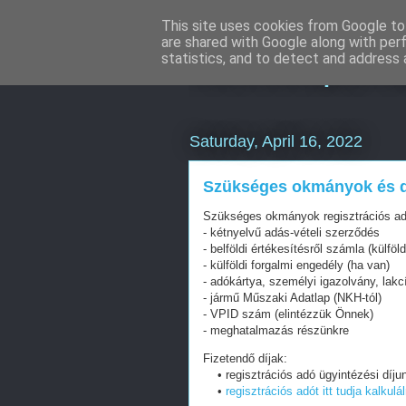
This site uses cookies from Google to 
are shared with Google along with per
Keresőoptimal
statistics, and to detect and address 
Saturday, April 16, 2022
Szükséges okmányok és d
Szükséges okmányok regisztrációs ad
- kétnyelvű adás-vételi szerződés
- belföldi értékesítésről számla (külföl
- külföldi forgalmi engedély (ha van)
- adókártya, személyi igazolvány, lak
- jármű Műszaki Adatlap (NKH-tól)
- VPID szám (elintézzük Önnek)
- meghatalmazás részünkre
Fizetendő díjak:
• regisztrációs adó ügyintézési díju
•
regisztrációs adót itt tudja kalkuláln