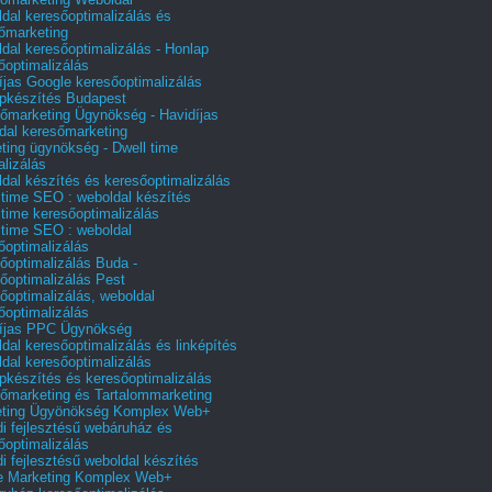
dal keresőoptimalizálás és
őmarketing
dal keresőoptimalizálás - Honlap
őoptimalizálás
íjas Google keresőoptimalizálás
pkészítés Budapest
őmarketing Ügynökség - Havidíjas
dal keresőmarketing
ting ügynökség - Dwell time
alizálás
dal készítés és keresőoptimalizálás
 time SEO : weboldal készítés
 time keresőoptimalizálás
 time SEO : weboldal
őoptimalizálás
őoptimalizálás Buda -
őoptimalizálás Pest
őoptimalizálás, weboldal
őoptimalizálás
íjas PPC Ügynökség
dal keresőoptimalizálás és linképítés
dal keresőoptimalizálás
pkészítés és keresőoptimalizálás
őmarketing és Tartalommarketing
eting Ügyönökség Komplex Web+
i fejlesztésű webáruház és
őoptimalizálás
i fejlesztésű weboldal készítés
e Marketing Komplex Web+