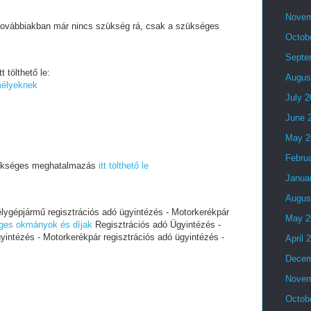
Novem
a továbbiakban már nincs szükség rá, csak a szükséges
Octob
Septe
 tölthető le:
Augus
élyeknek
July 
June 
May 2
Febru
szükséges meghatalmazás
itt tölthető le
Janua
Augus
lygépjármű regisztrációs adó ügyintézés - Motorkerékpár
May 2
ges okmányok és díjak
Regisztrációs adó Ügyintézés -
intézés - Motorkerékpár regisztrációs adó ügyintézés -
April 
Decem
Novem
Octob