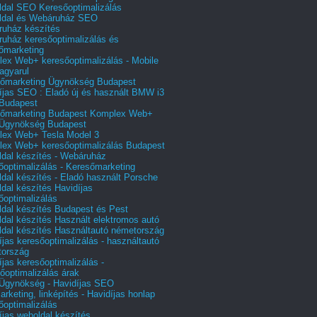
dal SEO Keresőoptimalizálás
ldal és Webáruház SEO
uház készítés
uház keresőoptimalizálás és
őmarketing
ex Web+ keresőoptimalizálás - Mobile
agyarul
őmarketing Ügynökség Budapest
íjas SEO : Eladó új és használt BMW i3
Budapest
őmarketing Budapest Komplex Web+
Ügynökség Budapest
ex Web+ Tesla Model 3
ex Web+ keresőoptimalizálás Budapest
dal készítés - Webáruház
őoptimalizálás - Keresőmarketing
dal készítés - Eladó használt Porsche
dal készítés Havidíjas
őoptimalizálás
dal készítés Budapest és Pest
dal készítés Használt elektromos autó
dal készítés Használtautó németország
íjas keresőoptimalizálás - használtautó
tország
íjas keresőoptimalizálás -
őoptimalizálás árak
gynökség - Havidíjas SEO
arketing, linképítés - Havidíjas honlap
őoptimalizálás
íjas weboldal készítés