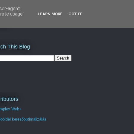
user-agent
erate usage
LEARN MORE
GOT IT
és
ch This Blog
ributors
mplex Web+
boldal keresőoptimalizálás