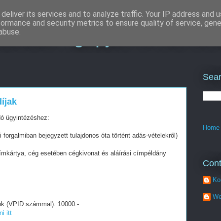
deliver its services and to analyze traffic. Your IP address and 
formance and security metrics to ensure quality of service, gen
izálás : gépjármű felmér
abuse.
Sear
íjak
ó ügyintézéshez:
Home
di forgalmiban bejegyzett tulajdonos óta történt adás-vételekről)
címkártya, cég esetében cégkivonat és aláírási címpéldány
Cont
Ko
We
nk (VPID számmal): 10000.-
i itt