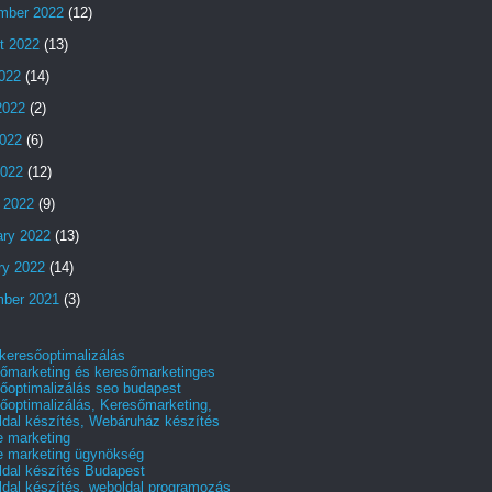
mber 2022
(12)
t 2022
(13)
2022
(14)
2022
(2)
022
(6)
2022
(12)
 2022
(9)
ary 2022
(13)
ry 2022
(14)
ber 2021
(3)
 keresőoptimalizálás
őmarketing és keresőmarketinges
őoptimalizálás seo budapest
őoptimalizálás, Keresőmarketing,
dal készítés, Webáruház készítés
e marketing
e marketing ügynökség
dal készítés Budapest
dal készítés, weboldal programozás