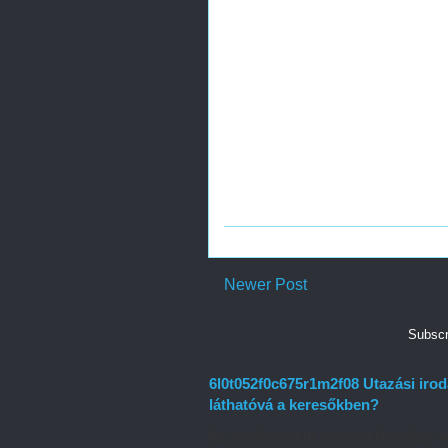
Newer Post
Subscr
6l0t052f0c675r1m2f08 Utazási irod
láthatóvá a keresőkben?
Az utazási szektor versenyképessége na