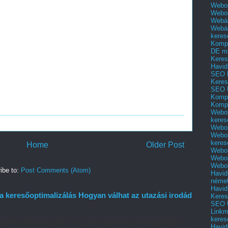
Webol
Webo
Webár
Webár
keres
Kompl
DE m
Keres
Havid
SEO 
Keres
SEO 
Kompl
Kompl
Webol
keres
Webol
Webol
keres
Home
Older Post
Webol
Webol
Webol
ibe to:
Post Comments (Atom)
Havid
néme
Havid
a keresőoptimalizálás Hogyan válhat az utazási irodád
Keres
SEO Ü
Linkm
keres
gymértékben függ attól, hogy mennyire könnyen megtalálják az
Havid