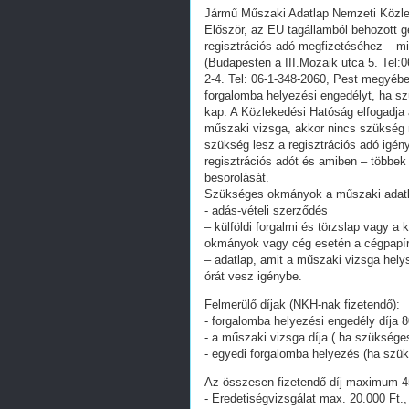
Jármű Műszaki Adatlap Nemzeti Közle
Először, az EU tagállamból behozott g
regisztrációs adó megfizetéséhez – m
(Budapesten a III.Mozaik utca 5. Tel
2-4. Tel: 06-1-348-2060, Pest megyé
forgalomba helyezési engedélyt, ha s
kap. A Közlekedési Hatóság elfogadja 
műszaki vizsga, akkor nincs szükség m
szükség lesz a regisztrációs adó igény
regisztrációs adót és amiben – többek
besorolását.
Szükséges okmányok a műszaki adatl
- adás-vételi szerződés
– külföldi forgalmi és törzslap vagy a 
okmányok vagy cég esetén a cégpapí
– adatlap, amit a műszaki vizsga helys
órát vesz igénybe.
Felmerülő díjak (NKH-nak fizetendő):
- forgalomba helyezési engedély díja 8
- a műszaki vizsga díja ( ha szüksége
- egyedi forgalomba helyezés (ha szük
Az összesen fizetendő díj maximum 45
- Eredetiségvizsgálat max. 20.000 Ft.,