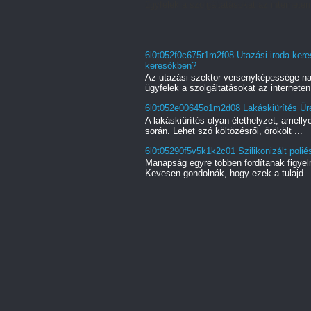
ügyfelek a szolgáltatásokat az interneten.
6l0t052f0c675r1m2f08 Utazási iroda keres
keresőkben?
Az utazási szektor versenyképessége na
ügyfelek a szolgáltatásokat az interneten.
6l0t052e00645o1m2d08 Lakáskiürítés Üres
A lakáskiürítés olyan élethelyzet, amell
során. Lehet szó költözésről, örökölt ...
6l0t05290f5v5k1k2c01 Szilikonizált poliés
Manapság egyre többen fordítanak figyel
Kevesen gondolnák, hogy ezek a tulajd..