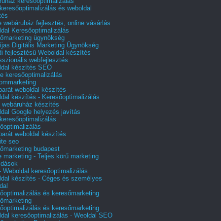
uház keresőoptimalizálás
 keresőoptimalizálás és weboldal
tés
e webáruház fejlesztés, online vásárlás
dal Keresőoptimalizálás
őmarketing ügynökség
íjas Digitális Marketing Ügynökség
i fejlesztésű Weboldal készítés
sszionális webfejlesztés
dal készítés SEO
e keresőoptimalizálás
lommarketing
barát weboldal készítés
dal készítés - Keresőoptimalizálás
 webáruház készítés
dal Google helyezés javítás
 keresőoptimalizálás
őoptimalizálás
barát weboldal készítés
te seo
őmarketing budapest
e marketing - Teljes körű marketing
ldások
 Weboldal keresőoptimalizálás
dal készítés - Céges és személyes
dal
őoptimalizálás és keresőmarketing
őmarketing
őoptimalizálás és keresőmarketing
dal keresőoptimalizálás - Weoldal SEO