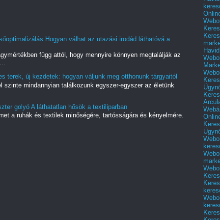
..
keres
Onlin
Webol
Keres
Keres
őoptimalizálás Hogyan válhat az utazási irodád láthatóvá a
marke
Havid
gymértékben függ attól, hogy mennyire könnyen megtalálják az
Webol
..
Marke
Webol
 terek, új kezdetek: hogyan váljunk meg otthonunk tárgyaitól
Keres
yel szinte mindannyian találkozunk egyszer-egyszer az életünk
Ügyn
Keres
Arcul
zter golyó A láthatatlan hősök a textiliparban
Webár
met a ruhák és textilek minőségére, tartósságára és kényelmére.
Onlin
.
Keres
Ügyn
Webol
keres
Webol
marke
Webol
Keres
Keres
keres
Webol
keres
Keres
Keres