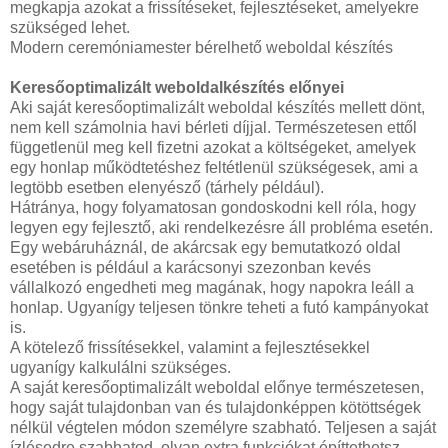
megkapja azokat a frissítéseket, fejlesztéseket, amelyekre
szükséged lehet.
Modern ceremóniamester bérelhető weboldal készítés
Keresőoptimalizált weboldalkészítés előnyei
Aki saját keresőoptimalizált weboldal készítés mellett dönt,
nem kell számolnia havi bérleti díjjal. Természetesen ettől
függetlenül meg kell fizetni azokat a költségeket, amelyek
egy honlap működtetéshez feltétlenül szükségesek, ami a
legtöbb esetben elenyésző (tárhely például).
Hátránya, hogy folyamatosan gondoskodni kell róla, hogy
legyen egy fejlesztő, aki rendelkezésre áll probléma esetén.
Egy webáruháznál, de akárcsak egy bemutatkozó oldal
esetében is például a karácsonyi szezonban kevés
vállalkozó engedheti meg magának, hogy napokra leáll a
honlap. Ugyanígy teljesen tönkre teheti a futó kampányokat
is.
A kötelező frissítésekkel, valamint a fejlesztésekkel
ugyanígy kalkulálni szükséges.
A saját keresőoptimalizált weboldal előnye természetesen,
hogy saját tulajdonban van és tulajdonképpen kötöttségek
nélkül végtelen módon személyre szabható. Teljesen a saját
ízlésedre szabhatod, olyan extra funkciókat építtethetsz