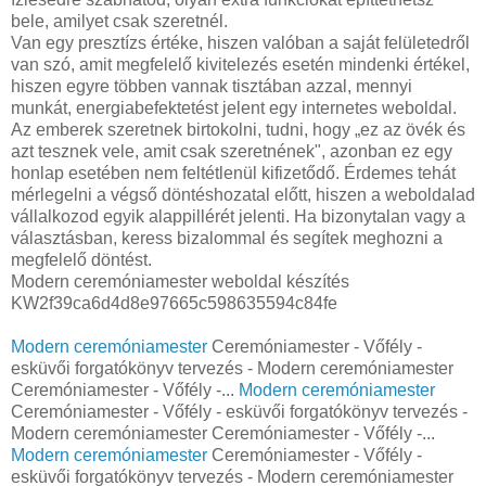
bele, amilyet csak szeretnél.
Van egy presztízs értéke, hiszen valóban a saját felületedről
van szó, amit megfelelő kivitelezés esetén mindenki értékel,
hiszen egyre többen vannak tisztában azzal, mennyi
munkát, energiabefektetést jelent egy internetes weboldal.
Az emberek szeretnek birtokolni, tudni, hogy „ez az övék és
azt tesznek vele, amit csak szeretnének", azonban ez egy
honlap esetében nem feltétlenül kifizetődő. Érdemes tehát
mérlegelni a végső döntéshozatal előtt, hiszen a weboldalad
vállalkozod egyik alappillérét jelenti. Ha bizonytalan vagy a
választásban, keress bizalommal és segítek meghozni a
megfelelő döntést.
Modern ceremóniamester weboldal készítés
KW2f39ca6d4d8e97665c598635594c84fe
Modern ceremóniamester
Ceremóniamester - Vőfély -
esküvői forgatókönyv tervezés - Modern ceremóniamester
Ceremóniamester - Vőfély -...
Modern ceremóniamester
Ceremóniamester - Vőfély - esküvői forgatókönyv tervezés -
Modern ceremóniamester Ceremóniamester - Vőfély -...
Modern ceremóniamester
Ceremóniamester - Vőfély -
esküvői forgatókönyv tervezés - Modern ceremóniamester