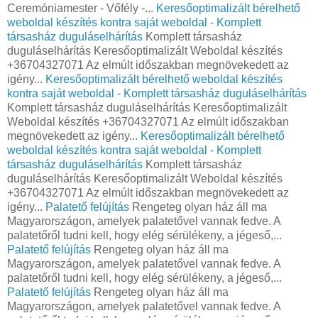
Ceremóniamester - Vőfély -...
Keresőoptimalizált bérelhető
weboldal készítés kontra saját weboldal - Komplett
társasház duguláselhárítás
Komplett társasház
duguláselhárítás Keresőoptimalizált Weboldal készítés
+36704327071 Az elmúlt időszakban megnövekedett az
igény...
Keresőoptimalizált bérelhető weboldal készítés
kontra saját weboldal - Komplett társasház duguláselhárítás
Komplett társasház duguláselhárítás Keresőoptimalizált
Weboldal készítés +36704327071 Az elmúlt időszakban
megnövekedett az igény...
Keresőoptimalizált bérelhető
weboldal készítés kontra saját weboldal - Komplett
társasház duguláselhárítás
Komplett társasház
duguláselhárítás Keresőoptimalizált Weboldal készítés
+36704327071 Az elmúlt időszakban megnövekedett az
igény...
Palatető felújítás
Rengeteg olyan ház áll ma
Magyarországon, amelyek palatetővel vannak fedve. A
palatetőről tudni kell, hogy elég sérülékeny, a jégeső,...
Palatető felújítás
Rengeteg olyan ház áll ma
Magyarországon, amelyek palatetővel vannak fedve. A
palatetőről tudni kell, hogy elég sérülékeny, a jégeső,...
Palatető felújítás
Rengeteg olyan ház áll ma
Magyarországon, amelyek palatetővel vannak fedve. A