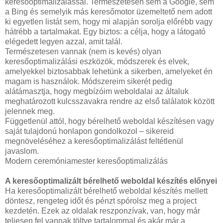
keresőoptimalizálással. Természetesen sem a Google, sem
a Bing és semelyik más keresőmotor üzemeltető nem adott
ki egyetlen listát sem, hogy mi alapján sorolja előrébb vagy
hátrébb a tartalmakat. Egy biztos: a célja, hogy a látogató
elégedett legyen azzal, amit talál.
Természetesen vannak (nem is kevés) olyan
keresőoptimalizálási eszközök, módszerek és elvek,
amelyekkel biztosabbak lehetünk a sikerben, amelyeket én
magam is használok. Módszereim sikerét pedig
alátámasztja, hogy megbízóim weboldalai az általuk
meghatározott kulcsszavakra rendre az első találatok között
jelennek meg.
Függetlenül attól, hogy bérelhető weboldal készítésen vagy
saját tulajdonú honlapon gondolkozol – sikereid
megnöveléséhez a keresőoptimalizálást feltétlenül
javaslom.
Modern ceremóniamester keresőoptimalizálás
A keresőoptimalizált bérelhető weboldal készítés előnyei
Ha keresőoptimalizált bérelhető weboldal készítés mellett
döntesz, rengeteg időt és pénzt spórolsz meg a project
kezdetén. Ezek az oldalak reszponzívak, van, hogy már
teljesen fel vannak töltve tartalommal és akár már a