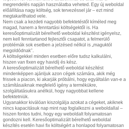
megrendelés napján használatba veheted. Egy új weboldal
előállítása nagy költség, sok tervezéssel jár – ezt mind
megtakaríthatod vele.
Nem csak a kezdeti nagyobb befektetéstől kíméled meg
magad, hanem a fenntartási költségektől is. Ha
keresőoptimalizált bérelhető weboldal készítést igényelsz,
nem kell fenntartanod fejlesztői csapatot, a felmerülő
problémák sok esetben a jelzésed nélkül is „maguktól
megoldódnak".
A költségekkel minden esetben előre tudsz kalkulálni,
hiszen van fixen egy havidíj és kész.
A keresőoptimalizált bérelhető weboldal készítést
mindenképpen ajánljuk azon cégek számára, akik még
frissek a piacon, ki akarják próbálni, hogy egyáltalán van-e a
számításaiknak megfelelő igény a termékükre,
szolgáltatásukra anélkül, hogy nagyobbat kellene
befektetniük.
Ugyanakkor kiválóan kiszolgálja azokat a cégeket, akiknek
nincs kapacitásuk nap mint nap foglalkozni a weboldallal –
hiszen fontos tudni, hogy egy weboldalt folyamatosan
gondozni kell. Keresőoptimalizált bérelhető weboldal
készítés esetén havi fix költségért a honlapod folyamatosan