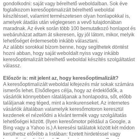
gondolkodni: saját vagy bérelhető weboldalban. Sok éve
foglalkozom keresőoptimalizált bérelhető weboldal
készítéssel, valamint természetesen olyan honlapokkal is,
amelyek átadás után véglegesen a vevő tulajdonában
maradnak. Az évek során több 100 bemutatkozó honlapot és
webáruházat adtam át sikeresen, így jól látom, mikor, melyik
lehetőséget érdemesebb inkább választani.
Az alábbi sorokkal bízom benne, hogy segíthetek döntést
hozni abban, hogy saját weboldalt nyiss vagy inkább
keresőoptimalizált bérelhető weboldal készítés szolgáltatást
válassz.
Először is: mit jelent az, hogy keresőoptimalizált?
A keresőoptimalizált weboldal kifejezés már sokak számára
ismerős lehet. Elsődleges célja, hogy az érdeklődők, a
vásárlók könnyebben rátaláljanak a honlapodra, sőt, előbb
találjanak meg téged, mint a konkurenseket. Az internetes
vásárlók általában valamelyik keresőmotoron keresztül
kezdenek el nézelődni a kívánt termék vagy szolgáltatás
lehetőségei között. (Ilyen keresőmotor például a Google, a
Bing vagy a Yahoo is.) A keresési találatok között két módon
kerülhetsz előrébb a listában: fizetett hirdetéssel vagy