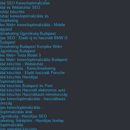
dal SEO Keresőoptimalizálás
ldal és Webáruház SEO
uház készítés
uház keresőoptimalizálás és
őmarketing
ex Web+ keresőoptimalizálás - Mobile
agyarul
őmarketing Ügynökség Budapest
íjas SEO : Eladó új és használt BMW i3
Budapest
őmarketing Budapest Komplex Web+
Ügynökség Budapest
ex Web+ Tesla Model 3
ex Web+ keresőoptimalizálás Budapest
dal készítés - Webáruház
őoptimalizálás - Keresőmarketing
dal készítés - Eladó használt Porsche
dal készítés Havidíjas
őoptimalizálás
dal készítés Budapest és Pest
dal készítés Használt elektromos autó
dal készítés Használtautó németország
íjas keresőoptimalizálás - használtautó
tország
íjas keresőoptimalizálás -
őoptimalizálás árak
gynökség - Havidíjas SEO
arketing, linképítés - Havidíjas honlap
őoptimalizálás
íjas weboldal készítés