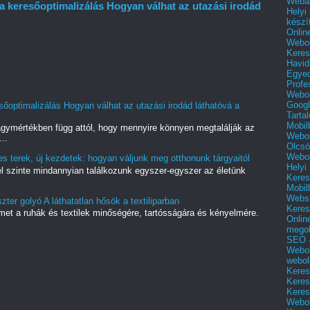
Webár
a keresőoptimalizálás Hogyan válhat az utazási irodád
Helyi
készí
Onlin
Webol
gymértékben függ attól, hogy mennyire könnyen megtalálják az
Keres
..
Havid
Egyed
Profe
Webol
Googl
őoptimalizálás Hogyan válhat az utazási irodád láthatóvá a
Tarta
Mobil
gymértékben függ attól, hogy mennyire könnyen megtalálják az
Webol
..
Olcsó
Webol
 terek, új kezdetek: hogyan váljunk meg otthonunk tárgyaitól
Helyi
yel szinte mindannyian találkozunk egyszer-egyszer az életünk
Keres
Mobil
Websi
zter golyó A láthatatlan hősök a textiliparban
Keres
met a ruhák és textilek minőségére, tartósságára és kényelmére.
Onlin
.
mego
SEO -
Webol
webol
Keres
Keres
Keres
Webol