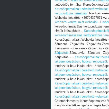
weboldal - Havidíjas keresőoptimalizá
autóbérlés témában Keresőoptimalizál
Keresőoptimalizált bérelhető weboldal 
kertgondozás témában
Havidíjas kere
Weboldal készítés +36704327071 Az e
készítés kontra saját weboldal - Havi
keresőoptimalizálás kertgondozás té
elmúlt időszakban...
Keresőoptimalizál
keresőoptimalizálás kertgondozás té
Keresőoptimalizált Weboldal készítés
Zárcsere - Zárjavítás - Zárjavítás Zársz
Zárszervíz - Zárcsere - Zárjavítás - Zár
Zárjavítás
Zárszervíz - Zárcsere - Zárja
Zárjavítás -...
Keresőoptimalizált bérel
lakberendezésben, hogyan rendezzük 
rendezzük be a lakásunkat. Keresőopt
Keresőoptimalizált bérelhető weboldal 
lakberendezésben, hogyan rendezzük 
rendezzük be a lakásunkat. Keresőopt
Keresőoptimalizált bérelhető weboldal 
lakberendezésben, hogyan rendezzük 
rendezzük be a lakásunkat. Keresőopt
Keresőoptimalizált bérelhető weboldal
Ceremóniamester Keresőoptimalizált 
megnövekedett az igény a céges bemu