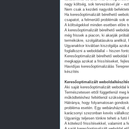
nagy költség, sok tervezéssel jár – ez
Nem csak a kezdeti nagyobb befekteté
Ha keresőoptimalizált bérelhető webold
csapatot, a felmerülő problémák sok e
A költségekkel minden esetben előre tu
A keresőoptimalizált bérelhető webold
még frissek a piacon, ki akarják próbá
termékükre, szolgáltatásukra anélkül,
Ugyanakkor kiválóan kiszolgálja azoka
foglalkozni a weboldallal – hiszen fon
Keresőoptimalizált bérelhető weboldal 
megkapja azokat a frissítéseket, fejl
Havidíjas keresőoptimalizálás Terepr
készítés
Keresőoptimalizált weboldalkészítés
Aki saját keresőoptimalizált weboldal k
Természetesen ettől függetlenül meg k
működtetéshez feltétlenül szükségesek
Hátránya, hogy folyamatosan gondoskodn
probléma esetén. Egy webáruháznál, d
karácsonyi szezonban kevés vállalkoz
Ugyanígy teljesen tönkre teheti a futó
A kötelező frissítésekkel, valamint a 
A saját keresőoptimalizált weboldal e