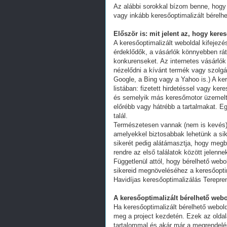
Az alábbi sorokkal bízom benne, hogy 
vagy inkább keresőoptimalizált bérelhe
Először is: mit jelent az, hogy kere
A keresőoptimalizált weboldal kifejez
érdeklődők, a vásárlók könnyebben ráta
konkurenseket. Az internetes vásárlók
nézelődni a kívánt termék vagy szolgál
Google, a Bing vagy a Yahoo is.) A ker
listában: fizetett hirdetéssel vagy k
és semelyik más keresőmotor üzemeltet
előrébb vagy hátrébb a tartalmakat. Eg
talál.
Természetesen vannak (nem is kevés) 
amelyekkel biztosabbak lehetünk a s
sikerét pedig alátámasztja, hogy megb
rendre az első találatok között jelenn
Függetlenül attól, hogy bérelhető webo
sikereid megnöveléséhez a keresőoptim
Havidíjas keresőoptimalizálás Terepr
A keresőoptimalizált bérelhető webo
Ha keresőoptimalizált bérelhető webold
meg a project kezdetén. Ezek az oldal
tartalommal és akár már a megrendelés