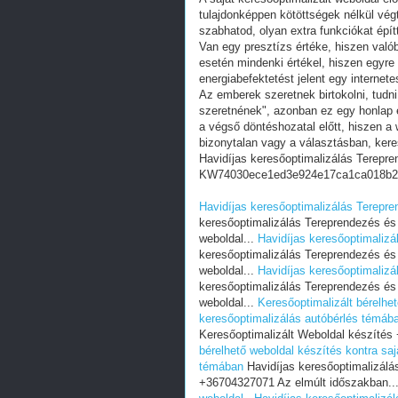
tulajdonképpen kötöttségek nélkül vég
szabhatod, olyan extra funkciókat épít
Van egy presztízs értéke, hiszen valób
esetén mindenki értékel, hiszen egyre
energiabefektetést jelent egy internete
Az emberek szeretnek birtokolni, tudn
szeretnének", azonban ez egy honlap e
a végső döntéshozatal előtt, hiszen a w
bizonytalan vagy a választásban, ker
Havidíjas keresőoptimalizálás Terepr
KW74030ece1ed3e924e17ca1ca018b2
Havidíjas keresőoptimalizálás Terepr
keresőoptimalizálás Tereprendezés és
weboldal...
Havidíjas keresőoptimaliz
keresőoptimalizálás Tereprendezés és
weboldal...
Havidíjas keresőoptimaliz
keresőoptimalizálás Tereprendezés és
weboldal...
Keresőoptimalizált bérelhet
keresőoptimalizálás autóbérlés témáb
Keresőoptimalizált Weboldal készítés
bérelhető weboldal készítés kontra saj
témában
Havidíjas keresőoptimalizálá
+36704327071 Az elmúlt időszakban..