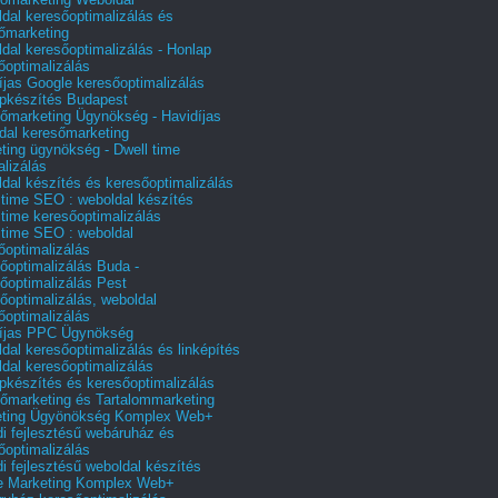
dal keresőoptimalizálás és
őmarketing
dal keresőoptimalizálás - Honlap
őoptimalizálás
íjas Google keresőoptimalizálás
pkészítés Budapest
őmarketing Ügynökség - Havidíjas
dal keresőmarketing
ting ügynökség - Dwell time
alizálás
dal készítés és keresőoptimalizálás
 time SEO : weboldal készítés
 time keresőoptimalizálás
 time SEO : weboldal
őoptimalizálás
őoptimalizálás Buda -
őoptimalizálás Pest
őoptimalizálás, weboldal
őoptimalizálás
íjas PPC Ügynökség
dal keresőoptimalizálás és linképítés
dal keresőoptimalizálás
pkészítés és keresőoptimalizálás
őmarketing és Tartalommarketing
eting Ügyönökség Komplex Web+
i fejlesztésű webáruház és
őoptimalizálás
i fejlesztésű weboldal készítés
e Marketing Komplex Web+