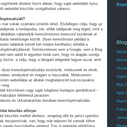
segíthetek döntést hozni abban, hogy saját weboldalt nyiss
Repo
tő weboldal készítés szolgáltatást válassz.
sőoptimalizált?
és már sokak számára ismerős lehet. Elsődleges célja, hogy az
láljanak a honlapodra, sőt, előbb találjanak meg téged, mint a
 általában valamelyik keresőmotoron keresztül kezdenek el
tatás lehetőségei között. (Ilyen keresőmotor például a
Blog
esési találatok között két módon kerülhetsz előrébb a
eresőoptimalizálással. Természetesen sem a Google, sem a Bing
Decem
ő nem adott ki egyetlen listát sem, hogy mi alapján sorolja
y biztos: a célja, hogy a látogató elégedett legyen azzal, amit
Novem
Octob
olyan keresőoptimalizálási eszközök, módszerek és elvek,
ikerben, amelyeket én magam is használok. Módszereim
Septe
ízóim weboldalai az általuk meghatározott kulcsszavakra
May 2
ek meg.
ldal készítésen vagy saját tulajdonú honlapon gondolkozol –
April 
alizálást feltétlenül javaslom.
endezés és Udvartakarítás témában keresőoptimalizálás
March
Febru
ldal készítés előnyei
al készítés mellett döntesz, rengeteg időt és pénzt spórolsz
Janua
ak reszponzívak, van, hogy már teljesen fel vannak töltve
Decem
 napján használatba veheted. Egy új weboldal előállítása