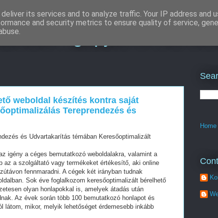
deliver its services and to analyze traffic. Your IP address and 
formance and security metrics to ensure quality of service, gen
izálás : gépjármű felmér
abuse.
Sear
ető weboldal készítés kontra saját
sőoptimalizálás Tereprendezés és
Home
endezés és Udvartakarítás témában Keresőoptimalizált
z igény a céges bemutatkozó weboldalakra, valamint a
Cont
az a szolgáltató vagy termékeket értékesítő, aki online
szútávon fennmaradni. A cégek két irányban tudnak
Ko
oldalban. Sok éve foglalkozom keresőoptimalizált bérelhető
zetesen olyan honlapokkal is, amelyek átadás után
We
dnak. Az évek során több 100 bemutatkozó honlapot és
ól látom, mikor, melyik lehetőséget érdemesebb inkább