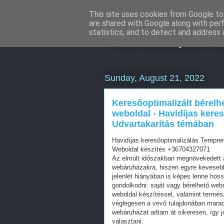
This site uses cookies from Google to 
are shared with Google along with per
Keresőoptimal
statistics, and to detect and address 
Sunday, August 21, 2022
Keresőoptimalizált bérelh
weboldal - Havidíjas kere
Udvartakarítás témában
Havidíjas keresőoptimalizálás Terepr
Weboldal készítés +36704327071
Az elmúlt időszakban megnövekedett a
webáruházakra, hiszen egyre kevesebb 
jelenlét hiányában is képes lenne hos
gondolkodni: saját vagy bérelhető web
weboldal készítéssel, valamint termés
véglegesen a vevő tulajdonában mara
webáruházat adtam át sikeresen, így j
választani.