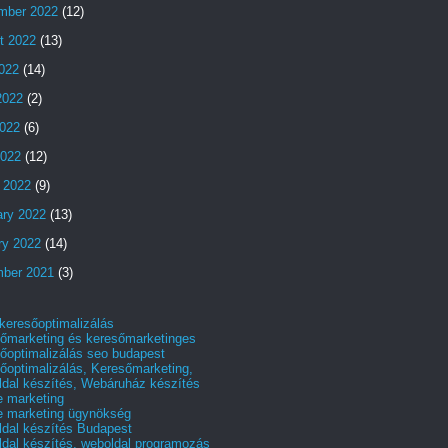
mber 2022
(12)
t 2022
(13)
2022
(14)
2022
(2)
022
(6)
2022
(12)
 2022
(9)
ary 2022
(13)
ry 2022
(14)
ber 2021
(3)
 keresőoptimalizálás
őmarketing és keresőmarketinges
őoptimalizálás seo budapest
őoptimalizálás, Keresőmarketing,
dal készítés, Webáruház készítés
e marketing
e marketing ügynökség
dal készítés Budapest
dal készítés, weboldal programozás