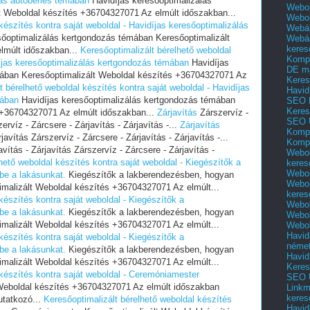
lás autóbérlés témában
Havidíjas keresőoptimalizálás
Webol
t Weboldal készítés +36704327071 Az elmúlt időszakban...
Webo
készítés kontra saját weboldal - Havidíjas keresőoptimalizálás
Webár
sőoptimalizálás kertgondozás témában Keresőoptimalizált
Webár
keres
lmúlt időszakban...
Keresőoptimalizált bérelhető weboldal
Kompl
díjas keresőoptimalizálás kertgondozás témában
Havidíjas
DE m
mában Keresőoptimalizált Weboldal készítés +36704327071 Az
Keres
t bérelhető weboldal készítés kontra saját weboldal - Havidíjas
Havid
mában
Havidíjas keresőoptimalizálás kertgondozás témában
SEO 
Keres
 +36704327071 Az elmúlt időszakban...
Zárjavítás
Zárszervíz -
SEO 
ervíz - Zárcsere - Zárjavítás - Zárjavítás -...
Zárjavítás
Kompl
javítás Zárszervíz - Zárcsere - Zárjavítás - Zárjavítás -...
Kompl
vítás - Zárjavítás Zárszervíz - Zárcsere - Zárjavítás -
Webol
hető weboldal készítés kontra saját weboldal - Kiegészítők a
keres
Webol
be a lakásunkat.
Kiegészítők a lakberendezésben, hogyan
Webol
imalizált Weboldal készítés +36704327071 Az elmúlt...
keres
készítés kontra saját weboldal - Kiegészítők a
Webol
be a lakásunkat.
Kiegészítők a lakberendezésben, hogyan
Webol
imalizált Weboldal készítés +36704327071 Az elmúlt...
Webol
Havid
készítés kontra saját weboldal - Kiegészítők a
néme
be a lakásunkat.
Kiegészítők a lakberendezésben, hogyan
Havid
imalizált Weboldal készítés +36704327071 Az elmúlt...
Keres
 készítés kontra saját weboldal - Ceremóniamester
SEO Ü
Weboldal készítés +36704327071 Az elmúlt időszakban
Linkm
keres
tatkozó...
Keresőoptimalizált bérelhető weboldal készítés
Havid