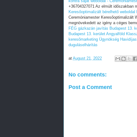
kontra saját weboldal - Ceremóniamest
+36704327071 Az elmúlt időszakban m
Keresőoptimalizált bérelhető weboldal
Ceremóniamester Keresőoptimalizált 
megnövekedett az igény a céges bemu
FÉG gázkazán javítás Budapest 13. ke
Budapest 13. kerület Angyalföld
Klass
keresőmarketing Ügynökség
Havidíja
duguláselhárítás
at
August 21, 2022
No comments:
Post a Comment