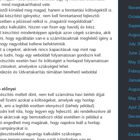
t mind megtakaríthatod vele.
Novem
stől kíméled meg magad, hanem a fenntartási költségektől is.
al készítést igényelsz, nem kell fenntartanod fejlesztői
Octob
setben a jelzésed nélkül is „maguktól megoldódnak".
Septe
dsz kalkulálni, hiszen van fixen egy havidíj és kész.
al készítést mindenképpen ajánljuk azon cégek számára, akik
Augus
lni, hogy egyáltalán van-e a számításaiknak megfelelő igény a
 hogy nagyobbat kellene befektetniük.
July 
t a cégeket, akiknek nincs kapacitásuk nap mint nap
June 
tos tudni, hogy egy weboldalt folyamatosan gondozni kell.
készítés esetén havi fix költségért a honlapod folyamatosan
May 2
esztéseket, amelyekre szükséged lehet.
Febru
endezés és Udvartakarítás témában bérelhető weboldal
Janua
 előnyei
Augus
észítés mellett dönt, nem kell számolnia havi bérleti díjjal.
May 2
ell fizetni azokat a költségeket, amelyek egy honlap
, ami a legtöbb esetben elenyésző (tárhely például).
April 
i kell róla, hogy legyen egy fejlesztő, aki rendelkezésre áll
Decem
e akárcsak egy bemutatkozó oldal esetében is például a
ó engedheti meg magának, hogy napokra leáll a honlap.
Novem
 kampányokat is.
fejlesztésekkel ugyanígy kalkulálni szükséges.
Octob
lőnye természetesen, hogy saját tulajdonban van és