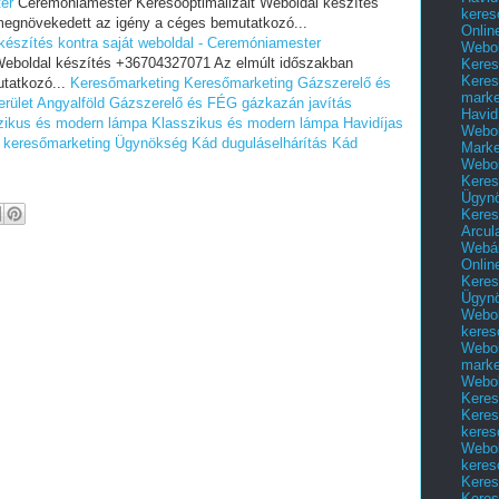
er
Ceremóniamester Keresőoptimalizált Weboldal készítés
keres
egnövekedett az igény a céges bemutatkozó...
Onlin
 készítés kontra saját weboldal - Ceremóniamester
Webol
Weboldal készítés +36704327071 Az elmúlt időszakban
Keres
Keres
tatkozó...
Keresőmarketing
Keresőmarketing
Gázszerelő és
marke
rület Angyalföld
Gázszerelő és FÉG gázkazán javítás
Havid
zikus és modern lámpa
Klasszikus és modern lámpa
Havidíjas
Webol
s keresőmarketing Ügynökség
Kád duguláselhárítás
Kád
Marke
Webol
Keres
Ügyn
Keres
Arcul
Webár
Onlin
Keres
Ügyn
Webol
keres
Webol
marke
Webol
Keres
Keres
keres
Webol
keres
Keres
Keres