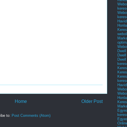
Webol
keres
Webol
keres
Havid
Honla
Keres
webol
Marke
optim
Webol
Dwell
Dwell
Dwell
keres
Keres
Keres
Keres
keres
Havid
Webol
Webol
Honla
Home
Older Post
Keres
Mark
Egyed
keres
ibe to:
Post Comments (Atom)
Egyed
Onlin