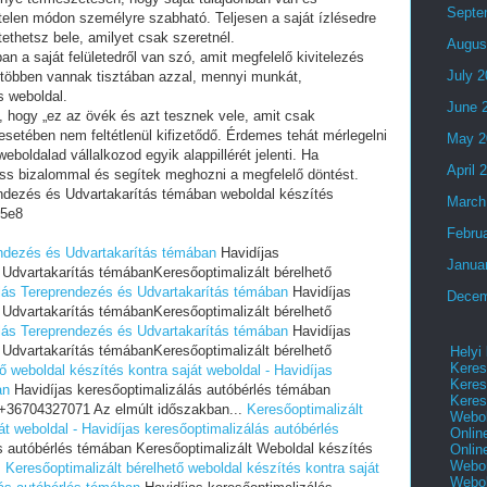
Septe
telen módon személyre szabható. Teljesen a saját ízlésedre
tethetsz bele, amilyet csak szeretnél.
Augus
an a saját felületedről van szó, amit megfelelő kivitelezés
July 
 többen vannak tisztában azzal, mennyi munkát,
s weboldal.
June 
i, hogy „ez az övék és azt tesznek vele, amit csak
setében nem feltétlenül kifizetődő. Érdemes tehát mérlegelni
May 2
eboldalad vállalkozod egyik alappillérét jelenti. Ha
April 
ess bizalommal és segítek meghozni a megfelelő döntést.
endezés és Udvartakarítás témában weboldal készítés
March
5e8
Febru
endezés és Udvartakarítás témában
Havidíjas
Janua
 Udvartakarítás témábanKeresőoptimalizált bérelhető
álás Tereprendezés és Udvartakarítás témában
Havidíjas
Decem
 Udvartakarítás témábanKeresőoptimalizált bérelhető
álás Tereprendezés és Udvartakarítás témában
Havidíjas
 Udvartakarítás témábanKeresőoptimalizált bérelhető
Helyi
Keres
ő weboldal készítés kontra saját weboldal - Havidíjas
Keres
an
Havidíjas keresőoptimalizálás autóbérlés témában
Keres
 +36704327071 Az elmúlt időszakban...
Keresőoptimalizált
Webol
át weboldal - Havidíjas keresőoptimalizálás autóbérlés
Onlin
s autóbérlés témában Keresőoptimalizált Weboldal készítés
Onlin
Webol
.
Keresőoptimalizált bérelhető weboldal készítés kontra saját
Webol