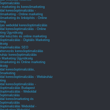
őoptimalizálás
e marketing és keresőmarketing
dal keresőoptimalizálás -
őmarketing - Online marketing
őmarketing és linképítés - Online
ting
íjas weboldal keresőoptimalizálás
dal keresőoptimalizálás - Online
ting Ügynökség
dal készítés és online marketing
őoptimalizálás - Digitális Marketing
ökség
őoptimalizálás SEO
attervezés keresőoptimalizálás
uház keresőoptimalizálás
e Marketing Ügynökség
őmarketing és Online marketing
ökség
dal keresőoptimalizálás,
őmarketing
dal keresőoptimalizálás - Webáruház
ting
dal keresőoptimalizálás -
őoptimalizálás Budapest
őoptimalizálás - Weboldal
őoptimalizálás
dal keresőmarketing és
őoptimalizálás
őoptimalizálás Weboldal -
őmarketing Weboldal