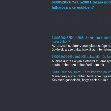
6l0t052f0c675r1m2f08 Utazási irod
láthatóvá a keresőkben?
Az utazási szektor versenyképessége na
ügyfelek a szolgáltatásokat az interneten.
6l0t052f0c675r1m2f08 Utazási iroda keres
keresőkben?
Az utazási szektor versenyképessége na
ügyfelek a szolgáltatásokat az interneten.
6l0t052e00645o1m2d08 Lakáskiürítés Üres
A lakáskiürítés olyan élethelyzet, amell
során. Lehet szó költözésről, örökölt ...
6l0t05290f5v5k1k2c01 Szilikonizált poliés
Manapság egyre többen fordítanak figyel
Kevesen gondolnák, hogy ezek a tulajd..