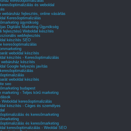
uház keresőoptimalizálás
 keresőoptimalizálás és weboldal
tés
e webáruház fejlesztés, online vásárlás
dal Keresőoptimalizálás
őmarketing ügynökség
íjas Digitális Marketing Ügynökség
i fejlesztésű Weboldal készítés
sszionális webfejlesztés
dal készítés SEO
e keresőoptimalizálás
lommarketing
barát weboldal készítés
dal készítés - Keresőoptimalizálás
 webáruház készítés
dal Google helyezés javítás
 keresőoptimalizálás
őoptimalizálás
barát weboldal készítés
te seo
őmarketing budapest
e marketing - Teljes körű marketing
ldások
 Weboldal keresőoptimalizálás
dal készítés - Céges és személyes
dal
őoptimalizálás és keresőmarketing
őmarketing
őoptimalizálás és keresőmarketing
dal keresőoptimalizálás - Weoldal SEO