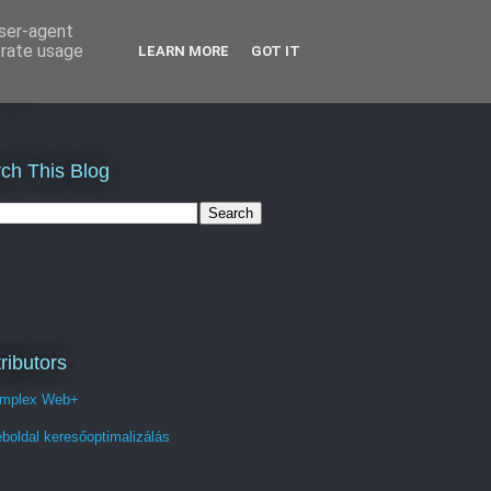
user-agent
erate usage
LEARN MORE
GOT IT
és
ch This Blog
ributors
mplex Web+
boldal keresőoptimalizálás