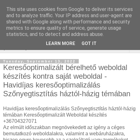
This site uses cookies from Google to deliver its services
Keresőoptimalizálás :
and to analyze traffic. Your IP address and user-agent are
shared with Google along with performance and security
gépjármű felmérés
metrics to ensure quality of service, generate usage
statistics, and to detect and address abuse.
LEARN MORE
GOT IT
▼
Tuesday, September 13, 2022
Keresőoptimalizált bérelhető weboldal
készítés kontra saját weboldal -
Havidíjas keresőoptimalizálás
Szőnyegtisztítás háztól-házig témában
Havidíjas keresőoptimalizálás Szőnyegtisztítás háztól-házig
témában Keresőoptimalizált Weboldal készítés
+36704327071
Az elmúlt időszakban megnövekedett az igény a céges
bemutatkozó weboldalakra, valamint a webáruházakra,
hiszen egyre kevesebb az a szolgáltató vagy termékeket