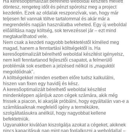
Ha keresőoptimalizált bérelhető weboldal készítés mellett
döntesz, rengeteg időt és pénzt spórolsz meg a project
kezdetén. Ezek az oldalak reszponzívak, van, hogy már
teljesen fel vannak töltve tartalommal és akár már a
megrendelés napján használatba veheted. Egy új weboldal
előállítása nagy költség, sok tervezéssel jár – ezt mind
megtakaríthatod vele.
Nem csak a kezdeti nagyobb befektetéstől kíméled meg
magad, hanem a fenntartási költségektől is. Ha
keresőoptimalizált bérelhető weboldal készítést igényelsz,
nem kell fenntartanod fejlesztői csapatot, a felmerülő
problémák sok esetben a jelzésed nélkül is „maguktól
megoldódnak".
A költségekkel minden esetben előre tudsz kalkulálni,
hiszen van fixen egy havidíj és kész.
A keresőoptimalizált bérelhető weboldal készítést
mindenképpen ajánljuk azon cégek számára, akik még
frissek a piacon, ki akarják próbálni, hogy egyáltalán van-e a
számításaiknak megfelelő igény a termékükre,
szolgáltatásukra anélkül, hogy nagyobbat kellene
befektetniük.
Ugyanakkor kiválóan kiszolgálja azokat a cégeket, akiknek
nincs kapacitásuk nap mint nap foglalkozni a weboldallal –