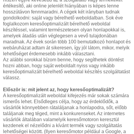
értékesítő, aki online jelenlét hiányában is képes lenne
hosszútávon fennmaradni. A cégek két irányban tudnak
gondolkodni: saját vagy bérelhető weboldalban. Sok éve
foglalkozom keresőoptimalizált bérelhető weboldal
készítéssel, valamint természetesen olyan honlapokkal is,
amelyek átadás után véglegesen a vevő tulajdonában
maradnak. Az évek során több 100 bemutatkozó honlapot és
webáruházat adtam át sikeresen, így jól látom, mikor, melyik
lehetőséget érdemesebb inkább választani.
Az alábbi sorokkal bízom benne, hogy segíthetek döntést
hozni abban, hogy saját weboldalt nyiss vagy inkább
keresőoptimalizált bérelhető weboldal készítés szolgáltatást
válassz.
Először is: mit jelent az, hogy keresőoptimalizált?
A keresőoptimalizált weboldal kifejezés már sokak számára
ismerős lehet. Elsődleges célja, hogy az érdeklődők, a
vásárlók könnyebben rátaláljanak a honlapodra, sőt, előbb
találjanak meg téged, mint a konkurenseket. Az internetes
vásárlók általában valamelyik keresőmotoron keresztül
kezdenek el nézelődni a kívánt termék vagy szolgáltatás
lehetőségei között. (Ilyen keresőmotor például a Google, a