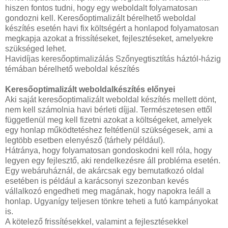
hiszen fontos tudni, hogy egy weboldalt folyamatosan
gondozni kell. Keresőoptimalizált bérelhető weboldal
készítés esetén havi fix költségért a honlapod folyamatosan
megkapja azokat a frissítéseket, fejlesztéseket, amelyekre
szükséged lehet.
Havidíjas keresőoptimalizálás Szőnyegtisztítás háztól-házig
témában bérelhető weboldal készítés
Keresőoptimalizált weboldalkészítés előnyei
Aki saját keresőoptimalizált weboldal készítés mellett dönt,
nem kell számolnia havi bérleti díjjal. Természetesen ettől
függetlenül meg kell fizetni azokat a költségeket, amelyek
egy honlap működtetéshez feltétlenül szükségesek, ami a
legtöbb esetben elenyésző (tárhely például).
Hátránya, hogy folyamatosan gondoskodni kell róla, hogy
legyen egy fejlesztő, aki rendelkezésre áll probléma esetén.
Egy webáruháznál, de akárcsak egy bemutatkozó oldal
esetében is például a karácsonyi szezonban kevés
vállalkozó engedheti meg magának, hogy napokra leáll a
honlap. Ugyanígy teljesen tönkre teheti a futó kampányokat
is.
A kötelező frissítésekkel, valamint a fejlesztésekkel