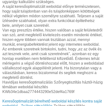
ugyanígy kalkulálni szükséges.
A saját keresőoptimalizált weboldal előnye természetesen,
hogy saját tulajdonban van és tulajdonképpen kötöttségek
nélkül végtelen módon személyre szabható. Teljesen a saját
ízlésedre szabhatod, olyan extra funkciókat építtethetsz
bele, amilyet csak szeretnél.
Van egy presztízs értéke, hiszen valóban a saját felületedről
van szó, amit megfelelő kivitelezés esetén mindenki értékel,
hiszen egyre többen vannak tisztában azzal, mennyi
munkát, energiabefektetést jelent egy internetes weboldal.
Az emberek szeretnek birtokolni, tudni, hogy „ez az övék és
azt tesznek vele, amit csak szeretnének", azonban ez egy
honlap esetében nem feltétlenül kifizetődő. Érdemes tehát
mérlegelni a végső döntéshozatal előtt, hiszen a weboldalad
vállalkozod egyik alappillérét jelenti. Ha bizonytalan vagy a
választásban, keress bizalommal és segítek meghozni a
megfelelő döntést.
Havidíjas keresőoptimalizálás Szőnyegtisztítás háztól-házig
témában weboldal készítés
KWb34e1dbaa2774443290e52def4a1769f
Keresőoptimalizált bérelhető weboldal készítés kontra saját
weboldal - Zsákos sittszállítás
Zsákos sittszállítás