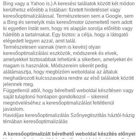
Bing vagy a Yahoo is.) A keresési találatok között két módon
kerülhetsz előrébb a listában: fizetett hirdetéssel vagy
keresőoptimalizálással. Természetesen sem a Google, sem
a Bing és semelyik más keresőmotor üzemeltető nem adott
ki egyetlen listát sem, hogy mi alapján sorolja előrébb vagy
hátrébb a tartalmakat. Egy biztos: a célja, hogy a látogató
elégedett legyen azzal, amit talál.
Természetesen vannak (nem is kevés) olyan
keresőoptimalizálási eszközök, módszerek és elvek,
amelyekkel biztosabbak lehetünk a sikerben, amelyeket én
magam is használok. Módszereim sikerét pedig
alátámasztja, hogy megbízóim weboldalai az általuk
meghatározott kulcsszavakra rendre az első találatok között
jelennek meg.
Függetlenül attól, hogy bérelhető weboldal készítésen vagy
saját tulajdonú honlapon gondolkozol – sikereid
megnöveléséhez a keresőoptimalizálást feltétlenül
javaslom.
Havidíjas keresőoptimalizálás Szőnyegtisztítás háztól-házig
témában keresőoptimalizálás
A keresőoptimalizált bérelhető weboldal készítés előnyei