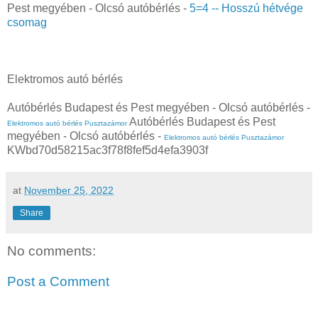
Pest megyében - Olcsó autóbérlés -
5=4 -- Hosszú hétvége
csomag
Elektromos autó bérlés
Autóbérlés Budapest és Pest megyében - Olcsó autóbérlés -
Autóbérlés Budapest és Pest
Elektromos autó bérlés Pusztazámor
megyében - Olcsó autóbérlés -
Elektromos autó bérlés Pusztazámor
KWbd70d58215ac3f78f8fef5d4efa3903f
at
November 25, 2022
Share
No comments:
Post a Comment