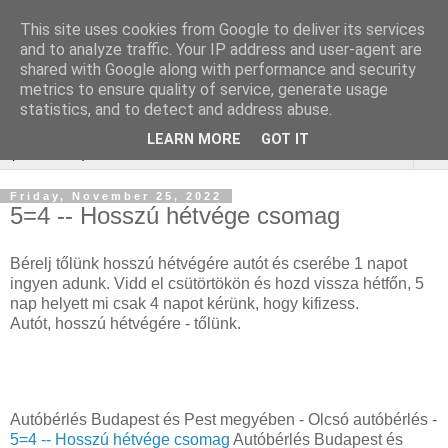
This site uses cookies from Google to deliver its services
Keresőoptimalizálás :
and to analyze traffic. Your IP address and user-agent are
shared with Google along with performance and security
gépjármű felmérés
metrics to ensure quality of service, generate usage
statistics, and to detect and address abuse.
LEARN MORE
GOT IT
▼
Friday, November 25, 2022
5=4 -- Hosszú hétvége csomag
Bérelj tőlünk hosszú hétvégére autót és cserébe 1 napot
ingyen adunk. Vidd el csütörtökön és hozd vissza hétfőn, 5
nap helyett mi csak 4 napot kérünk, hogy kifizess.
Autót, hosszú hétvégére - tőlünk.
Autóbérlés Budapest és Pest megyében - Olcsó autóbérlés -
5=4 -- Hosszú hétvége csomag
Autóbérlés Budapest és