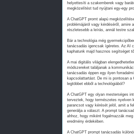
helyettesíti a szakemberek vagy barát
megközelítést tud nyújtani egy-egy pr
A ChatGPT promt alapú megközelítése az
problémájáról vagy kérdéséről, amire a
részletesebb a leírás, annál testre sz
Bár a technológia még gyermekcipőben 
tanácsadás igencsak ígéretes. Az AI c
kaphatunk majd hasznos segítséget tő
A mai digitális világban elengedhetetl
módszereket találjanak a kommunikáci
tanácsadás éppen egy ilyen forradalmi
kapcsolattartást. De mi is pontosan 
legtöbbet ebből a technológiából?
A ChatGPT egy olyan mesterséges inte
terveztek, hogy természetes nyelven k
parancsot vagy kérését jelöl, amit a 
generálja a választ. A prompt tanácsad
ahhoz, hogy miként fogalmazzák meg p
eredmény érdekében.
A ChatGPT prompt tanácsadás különöse