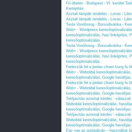
Fű ültetés - Budapest - VI. kerület T
Kertépítés
Asztali lámpák rendelés - Lovas - Lá
Asztali lámpák rendelés - Lovas - Lá
Tesla Vonóhorog - Borsodivánka - Ker
Web+ - Wordpress keresőoptimalizálás 
keresőoptimalizálás, havi linképítés,
keresőoptimalizálás
Tesla Vonóhorog - Borsodivánka - Ker
Web+ - Wordpress keresőoptimalizálás 
keresőoptimalizálás, havi linképítés,
keresőoptimalizálás
Fedezzük fel a jiedao chuen kung fu ti
Web+ - Weboldal keresőoptimalizálás, 
keresőoptimalizálás, Google havidíjas
Fedezzük fel a jiedao chuen kung fu ti
Web+ - Weboldal keresőoptimalizálás, 
keresőoptimalizálás, Google havidíjas
Tetőjavítás azonnal kérdés - válaszo
Weboldal keresőoptimalizálás, havidíj
keresőoptimalizálás, Google havidíjas
Tetőjavítás azonnal kérdés - válaszo
Weboldal keresőoptimalizálás, havidíj
keresőoptimalizálás, Google havidíjas
Egy nap az autópályán – használjuk ki