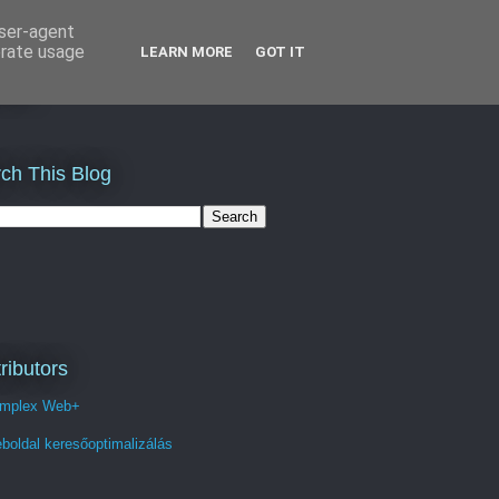
user-agent
erate usage
LEARN MORE
GOT IT
és
ch This Blog
ributors
mplex Web+
boldal keresőoptimalizálás