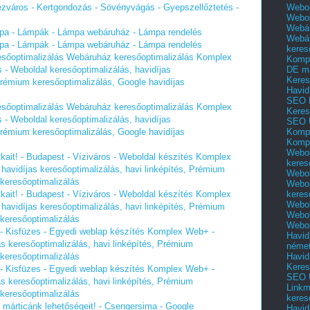
Webol
erézváros - Kertgondozás - Sövényvágás - Gyepszellőztetés -
Webo
Webár
mpa - Lámpák - Lámpa webáruház - Lámpa rendelés
Webár
mpa - Lámpák - Lámpa webáruház - Lámpa rendelés
keres
esőoptimalizálás Webáruház keresőoptimalizálás Komplex
Kompl
DE m
- Weboldal keresőoptimalizálás, havidíjas
Keres
 Prémium keresőoptimalizálás, Google havidíjas
Havid
SEO 
esőoptimalizálás Webáruház keresőoptimalizálás Komplex
Keres
- Weboldal keresőoptimalizálás, havidíjas
SEO 
Kompl
 Prémium keresőoptimalizálás, Google havidíjas
Kompl
Webol
tkait! - Budapest - Víziváros - Weboldal készítés Komplex
keres
havidíjas keresőoptimalizálás, havi linképítés, Prémium
Webol
 keresőoptimalizálás
Webol
keres
tkait! - Budapest - Víziváros - Weboldal készítés Komplex
Webol
havidíjas keresőoptimalizálás, havi linképítés, Prémium
Webol
 keresőoptimalizálás
Webol
k - Kisfüzes - Egyedi weblap készítés Komplex Web+ -
Havid
as keresőoptimalizálás, havi linképítés, Prémium
néme
Havid
 keresőoptimalizálás
Keres
k - Kisfüzes - Egyedi weblap készítés Komplex Web+ -
SEO Ü
as keresőoptimalizálás, havi linképítés, Prémium
Linkm
 keresőoptimalizálás
keres
 márticánk lehetőségeit! - Csengersima - Google
Havid