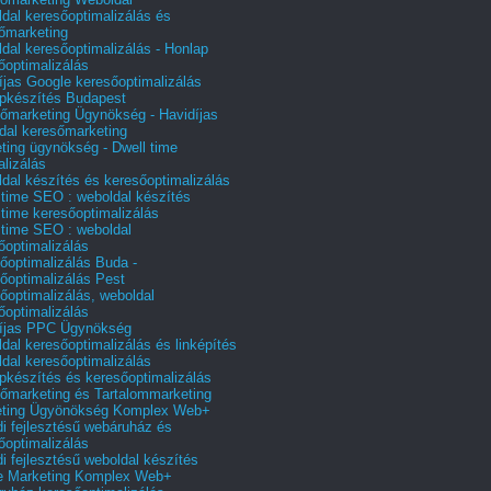
dal keresőoptimalizálás és
őmarketing
dal keresőoptimalizálás - Honlap
őoptimalizálás
íjas Google keresőoptimalizálás
pkészítés Budapest
őmarketing Ügynökség - Havidíjas
dal keresőmarketing
ting ügynökség - Dwell time
alizálás
dal készítés és keresőoptimalizálás
 time SEO : weboldal készítés
 time keresőoptimalizálás
 time SEO : weboldal
őoptimalizálás
őoptimalizálás Buda -
őoptimalizálás Pest
őoptimalizálás, weboldal
őoptimalizálás
íjas PPC Ügynökség
dal keresőoptimalizálás és linképítés
dal keresőoptimalizálás
pkészítés és keresőoptimalizálás
őmarketing és Tartalommarketing
eting Ügyönökség Komplex Web+
i fejlesztésű webáruház és
őoptimalizálás
i fejlesztésű weboldal készítés
e Marketing Komplex Web+