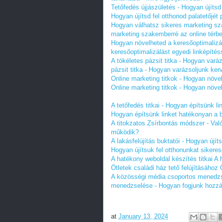
Tetőfedés újjászületés - Hogyan újítsd 
Hogyan újítsd fel otthonod palatetőjét
Hogyan válhatsz sikeres marketing sz
marketing szakemberré az online térb
Hogyan növelheted a keresőoptimalizál
keresőoptimalizálást egyedi linképíté
A tökéletes pázsit titka - Hogyan var
pázsit titka - Hogyan varázsoljunk k
Online marketing titkok - Hogyan növe
Online marketing titkok - Hogyan növe
A tetőfedés titkai - Hogyan építsünk l
Hogyan építsünk linket hatékonyan a b
A titokzatos Zsírbontás módszer - Va
működik?
A lakásfelújítás buktatói - Hogyan újít
Hogyan újítsuk fel otthonunkat sikere
A hatékony weboldal készítés titkai
A 
Ötletek családi ház tető felújításához
A közösségi média csoportos menedzs
menedzselése - Hogyan fogjunk hozz
at
January 13, 2024