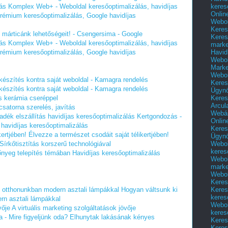
keres
lás Komplex Web+ - Weboldal keresőoptimalizálás, havidíjas
Onlin
 Prémium keresőoptimalizálás, Google havidíjas
Webol
Keres
 márticánk lehetőségeit! - Csengersima - Google
Keres
lás Komplex Web+ - Weboldal keresőoptimalizálás, havidíjas
marke
Havid
 Prémium keresőoptimalizálás, Google havidíjas
Webol
Marke
Webol
 készítés kontra saját weboldal - Kamagra rendelés
Keres
 készítés kontra saját weboldal - Kamagra rendelés
Ügyn
Keres
s kerámia cseréppel
Arcul
satorna szerelés, javítás
Webár
adék elszállítás havidíjas keresőoptimalizálás
Kertgondozás -
Onlin
s havidíjas keresőoptimalizálás
Keres
kertjében!
Élvezze a természet csodáit saját télikertjében!
Ügyn
Webol
Sírkőtisztítás korszerű technológiával
keres
őnyeg telepítés témában
Havidíjas keresőoptimalizálás
Webol
marke
Webol
Keres
Keres
t otthonunkban modern asztali lámpákkal
Hogyan váltsunk ki
keres
rn asztali lámpákkal
Webol
vője
A virtuális marketing szolgáltatások jövője
keres
 - Mire figyeljünk oda?
Elhunytak lakásának kényes
Keres
Keres