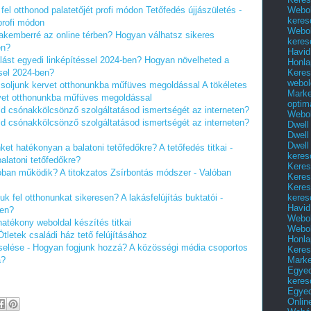
Webol
fel otthonod palatetőjét profi módon
Tetőfedés újjászületés -
keres
 profi módon
Webol
akemberré az online térben?
Hogyan válhatsz sikeres
keres
en?
Havid
ást egyedi linképítéssel 2024-ben?
Hogyan növelheted a
Honla
Keres
ssel 2024-ben?
webol
ázsoljunk kervet otthonunkba műfüves megoldással
A tökéletes
Marke
ervet otthonunkba műfüves megoldással
optim
ld csónakkölcsönző szolgáltatásod ismertségét az interneten?
Webol
ld csónakkölcsönző szolgáltatásod ismertségét az interneten?
Dwell
Dwell
Dwell
inket hatékonyan a balatoni tetőfedőkre?
A tetőfedés titkai -
keres
alatoni tetőfedőkre?
Keres
lóban működik?
A titokzatos Zsírbontás módszer - Valóban
Keres
Keres
keres
suk fel otthonunkat sikeresen?
A lakásfelújítás buktatói -
Havid
sen?
Webol
hatékony weboldal készítés titkai
Webol
Ötletek családi ház tető felújításához
Honla
elése - Hogyan fogjunk hozzá?
A közösségi média csoportos
Keres
Mark
á?
Egyed
keres
Egyed
Onlin