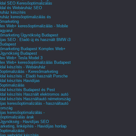
dal SEO Keresőoptimalizálás
ldal és Webáruház SEO
uház készítés
uház keresőoptimalizálás és
őmarketing
ex Web+ keresőoptimalizálás - Mobile
agyarul
őmarketing Ügynökség Budapest
íjas SEO : Eladó új és használt BMW i3
Budapest
őmarketing Budapest Komplex Web+
Ügynökség Budapest
ex Web+ Tesla Model 3
ex Web+ keresőoptimalizálás Budapest
dal készítés - Webáruház
őoptimalizálás - Keresőmarketing
dal készítés - Eladó használt Porsche
dal készítés Havidíjas
őoptimalizálás
dal készítés Budapest és Pest
dal készítés Használt elektromos autó
dal készítés Használtautó németország
íjas keresőoptimalizálás - használtautó
tország
íjas keresőoptimalizálás -
őoptimalizálás árak
gynökség - Havidíjas SEO
arketing, linképítés - Havidíjas honlap
őoptimalizálás
íjas weboldal készítés