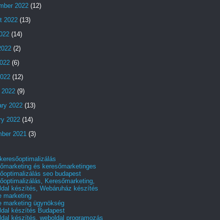
mber 2022
(12)
t 2022
(13)
2022
(14)
2022
(2)
022
(6)
2022
(12)
 2022
(9)
ary 2022
(13)
ry 2022
(14)
ber 2021
(3)
 keresőoptimalizálás
őmarketing és keresőmarketinges
őoptimalizálás seo budapest
őoptimalizálás, Keresőmarketing,
dal készítés, Webáruház készítés
e marketing
e marketing ügynökség
dal készítés Budapest
dal készítés, weboldal programozás