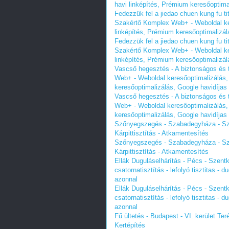
havi linképítés, Prémium keresőoptima
Fedezzük fel a jiedao chuen kung fu t
Szakértő Komplex Web+ - Weboldal ker
linképítés, Prémium keresőoptimalizál
Fedezzük fel a jiedao chuen kung fu t
Szakértő Komplex Web+ - Weboldal ker
linképítés, Prémium keresőoptimalizál
Vascső hegesztés - A biztonságos és 
Web+ - Weboldal keresőoptimalizálás, 
keresőoptimalizálás, Google havidíjas
Vascső hegesztés - A biztonságos és 
Web+ - Weboldal keresőoptimalizálás, 
keresőoptimalizálás, Google havidíjas
Szőnyegszegés - Szabadegyháza - Sző
Kárpittisztítás - Atkamentesítés
Szőnyegszegés - Szabadegyháza - Sző
Kárpittisztítás - Atkamentesítés
Ellák Duguláselhárítás - Pécs - Szent
csatornatisztítás - lefolyó tisztitas - 
azonnal
Ellák Duguláselhárítás - Pécs - Szent
csatornatisztítás - lefolyó tisztitas - 
azonnal
Fű ültetés - Budapest - VI. kerület T
Kertépítés