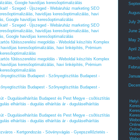
lizálás, Google havidíjas keresőoptimalizálás
Septe
itkait! - Szeged - Újszeged - Webáruház marketing SEO
Augus
esőoptimalizálás, havidíjas keresőoptimalizálás, havi
ás, Google havidíjas keresőoptimalizálás
July 
itkait! - Szeged - Újszeged - Webáruház marketing SEO
esőoptimalizálás, havidíjas keresőoptimalizálás, havi
June 
ás, Google havidíjas keresőoptimalizálás
May 2
tartós fűtésszerelési megoldás - Weboldal készítés Komplex
havidíjas keresőoptimalizálás, havi linképítés, Prémium
April 
 keresőoptimalizálás
March
tartós fűtésszerelési megoldás - Weboldal készítés Komplex
havidíjas keresőoptimalizálás, havi linképítés, Prémium
Febru
 keresőoptimalizálás
nyegtisztítás Budapest - Szőnyegtisztitás Budapest -
Janua
Decem
nyegtisztítás Budapest - Szőnyegtisztitás Budapest -
kút - Duguláselhárítás Budapest és Pest Megye - csőtisztítás
Helyi
dugulás elhárítás - dugulás elhárítás ár - duguláselhárítás
Keres
Keres
Keres
kút - Duguláselhárítás Budapest és Pest Megye - csőtisztítás
Webol
dugulás elhárítás - dugulás elhárítás ár - duguláselhárítás
Onlin
Onlin
erézváros - Kertgondozás - Sövényvágás - Gyepszellőztetés -
Webol
Webol