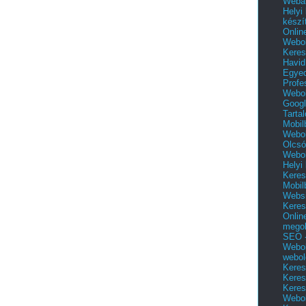
Webár
Helyi
készí
Onlin
Webol
Keres
Havid
Egyed
Profe
Webol
Googl
Tarta
Mobil
Webol
Olcsó
Webol
Helyi
Keres
Mobil
Websi
Keres
Onlin
mego
SEO -
Webol
webol
Keres
Keres
Keres
Webol