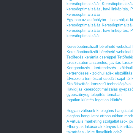
keresőoptimalizálás Keresőoptimalizá
keresőoptimalizálás, havi linképítés,
keresőoptimalizálás
Egy nap az autópályán – használjuk ki
keresőoptimalizálás Keresőoptimalizá
keresőoptimalizálás, havi linképítés,
keresőoptimalizálás
Keresőoptimalizált bérelhető weboldal
Keresőoptimalizált bérelhető weboldal
Tetőfedés kerámia cseréppel
Tetőfedé
Ereszcsatorna szerelés, javítás
Ereszc
Kertgondozás - kertrendezés - zöldhull
kertrendezés - zöldhulladék elszállítá
Élvezze a természet csodáit saját téli
Sírkőtisztítás korszerű technológiával
Havidíjas keresőoptimalizálás gyepsz
gyepszőnyeg telepítés témában
Ingatlan kiürités
Ingatlan kiürités
Hogyan váltsunk ki elegáns hangulato
elegáns hangulatot otthonunkban mode
A virtuális marketing szolgáltatások jö
Elhunytak lakásának kényes takarítása
takarítása - Mire figyeljünk oda?