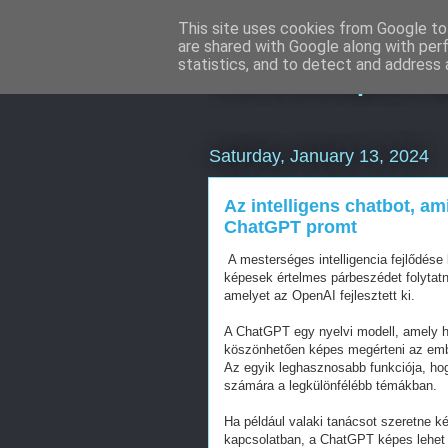
This site uses cookies from Google to 
are shared with Google along with per
Keresőoptimal
statistics, and to detect and address 
Saturday, January 13, 2024
Az intelligens chatbot, am
ChatGPT promt
A mesterséges intelligencia fejlődése
képesek értelmes párbeszédet folytatn
amelyet az OpenAI fejlesztett ki.
A ChatGPT egy nyelvi modell, amely 
köszönhetően képes megérteni az ember
Az egyik leghasznosabb funkciója, hog
számára a legkülönfélébb témákban.
Ha például valaki tanácsot szeretne k
kapcsolatban, a ChatGPT képes lehet 