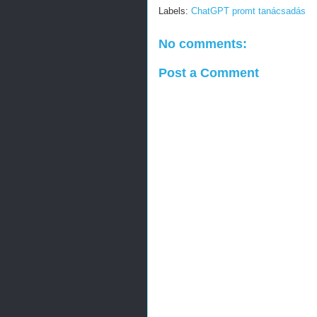
Labels:
ChatGPT promt tanácsadás
No comments:
Post a Comment