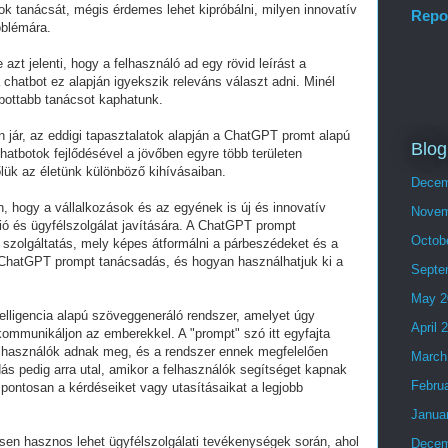
ok tanácsát, mégis érdemes lehet kipróbálni, milyen innovatív
Repo
oblémára.
t jelenti, hogy a felhasználó ad egy rövid leírást a
 chatbot ez alapján igyekszik releváns választ adni. Minél
abottabb tanácsot kaphatunk.
jár, az eddigi tapasztalatok alapján a ChatGPT promt alapú
Blog
hatbotok fejlődésével a jövőben egyre több területen
lük az életünk különböző kihívásaiban.
Decem
en, hogy a vállalkozások és az egyének is új és innovatív
Novem
ó és ügyfélszolgálat javítására. A ChatGPT prompt
Octob
 szolgáltatás, mely képes átformálni a párbeszédeket és a
a ChatGPT prompt tanácsadás, és hogyan használhatjuk ki a
Septe
May 2
lligencia alapú szöveggeneráló rendszer, amelyet úgy
April 
ommunikáljon az emberekkel. A "prompt" szó itt egyfajta
felhasználók adnak meg, és a rendszer ennek megfelelően
March
ás pedig arra utal, amikor a felhasználók segítséget kapnak
Febru
ontosan a kérdéseiket vagy utasításaikat a legjobb
Janua
n hasznos lehet ügyfélszolgálati tevékenységek során, ahol
Decem