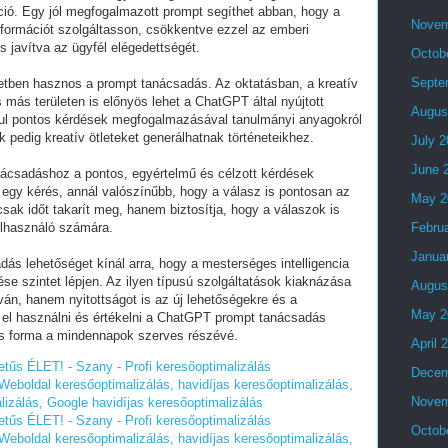
ió. Egy jól megfogalmazott prompt segíthet abban, hogy a
Novem
ormációt szolgáltasson, csökkentve ezzel az emberi
s javítva az ügyfél elégedettségét.
Octob
Septe
etben hasznos a prompt tanácsadás. Az oktatásban, a kreatív
ás területen is előnyös lehet a ChatGPT által nyújtott
Augus
ául pontos kérdések megfogalmazásával tanulmányi anyagokról
 pedig kreatív ötleteket generálhatnak történeteikhez.
July 
June 
ácsadáshoz a pontos, egyértelmű és célzott kérdések
egy kérés, annál valószínűbb, hogy a válasz is pontosan az
May 2
ak időt takarít meg, hanem biztosítja, hogy a válaszok is
elhasználó számára.
Febru
Janua
s lehetőséget kínál arra, hogy a mesterséges intelligencia
se szintet lépjen. Az ilyen típusú szolgáltatások kiaknázása
Augus
án, hanem nyitottságot is az új lehetőségekre és a
May 2
 el használni és értékelni a ChatGPT prompt tanácsadás
ós forma a mindennapok szerves részévé.
April 
tűs ÉLET! - Szany - Profi keresőoptimalizálás
Decem
eboldal keresőoptimalizálás, havidíjas keresőoptimalizálás,
Novem
lizálás, Google havidíjas keresőoptimalizálás
tűs ÉLET! - Szany - Profi keresőoptimalizálás
Octob
eboldal keresőoptimalizálás, havidíjas keresőoptimalizálás,