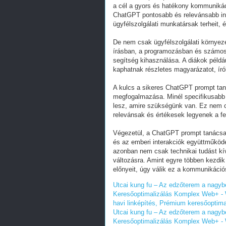
a cél a gyors és hatékony kommunikác
ChatGPT pontosabb és relevánsabb inf
ügyfélszolgálati munkatársak terheit, é
De nem csak ügyfélszolgálati környez
írásban, a programozásban és számos m
segítség kihasználása. A diákok péld
kaphatnak részletes magyarázatot, írók
A kulcs a sikeres ChatGPT prompt tan
megfogalmazása. Minél specifikusabb 
lesz, amire szükségünk van. Ez nem cs
relevánsak és értékesek legyenek a f
Végezetül, a ChatGPT prompt tanácsadá
és az emberi interakciók együttműködé
azonban nem csak technikai tudást kív
változásra. Amint egyre többen kezdik
előnyeit, úgy válik ez a kommunikáci
Utcai kung fu – Az edzőterem a nagybe
Keresőoptimalizálás Komplex Web+ - W
havi linképítés, Prémium keresőoptima
Utcai kung fu – Az edzőterem a nagybe
Keresőoptimalizálás Komplex Web+ - W