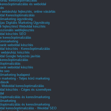
uház keresőoptimalizálás
 keresőoptimalizálás és weboldal
tés
e webáruház fejlesztés, online vásárlás
dal Keresőoptimalizálás
őmarketing ügynökség
íjas Digitális Marketing Ügynökség
i fejlesztésű Weboldal készítés
sszionális webfejlesztés
dal készítés SEO
e keresőoptimalizálás
lommarketing
barát weboldal készítés
dal készítés - Keresőoptimalizálás
 webáruház készítés
dal Google helyezés javítás
 keresőoptimalizálás
őoptimalizálás
barát weboldal készítés
te seo
őmarketing budapest
e marketing - Teljes körű marketing
ldások
 Weboldal keresőoptimalizálás
dal készítés - Céges és személyes
dal
őoptimalizálás és keresőmarketing
őmarketing
őoptimalizálás és keresőmarketing
dal keresőoptimalizálás - Weoldal SEO