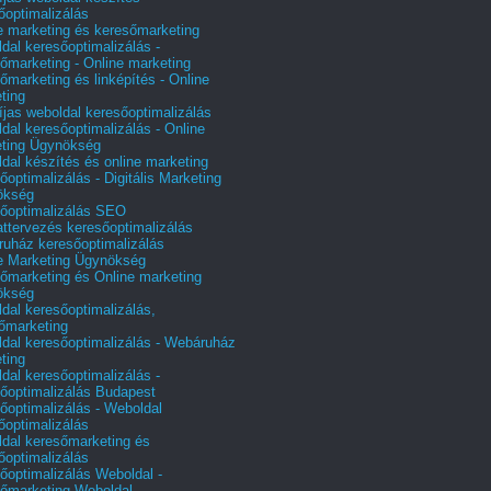
őoptimalizálás
e marketing és keresőmarketing
dal keresőoptimalizálás -
őmarketing - Online marketing
őmarketing és linképítés - Online
ting
íjas weboldal keresőoptimalizálás
dal keresőoptimalizálás - Online
ting Ügynökség
dal készítés és online marketing
őoptimalizálás - Digitális Marketing
ökség
őoptimalizálás SEO
attervezés keresőoptimalizálás
uház keresőoptimalizálás
e Marketing Ügynökség
őmarketing és Online marketing
ökség
dal keresőoptimalizálás,
őmarketing
dal keresőoptimalizálás - Webáruház
ting
dal keresőoptimalizálás -
őoptimalizálás Budapest
őoptimalizálás - Weboldal
őoptimalizálás
dal keresőmarketing és
őoptimalizálás
őoptimalizálás Weboldal -
őmarketing Weboldal