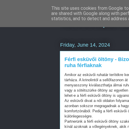
This site uses cookies from Google to 
are shared with Google along with per
Keresőoptimal
statistics, and to detect and address 
Friday, June 14, 2024
Férfi esküvői öltöny - Biz
ruha férfiaknak
Amikor az esküvői ruhatár terítékre ker
tárháza. A krinolintól a sellőfazonon 
menyasszony kiválaszthatja álmai ruháj
vagy a sötétszürke öltöny az egyetlen 
lehet-e a férfi esküvői öltöny is ugya
Az esküvői divat a női oldalon folyam
azonban sokszor megragadnak a hagy
komfortzónából. Pedig a férfi esküvői 
különlegességre.
Partnerünk a férfi esküvői öltöny szak
kínál azoknak a vőlegényeknek, akik