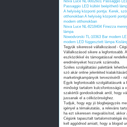
Nova Luce NL-9002601 Passaggio LED 
Passaggio LED kültéri beépíthetõ lá
A helyiség központi pontja: Kerek, s
otthonokban
A helyiség központi pont
modern otthonokban
Nova Luce NL-8218404 Finezza menny
lámpa
Nowodvorski TL-10363 Bar modern LED
modern LED függesztett lámpa Kislán
Tegyük sikeressé vállalkozásod - Cég
Vállalkozásod sikere a legfontosabb. 
eszközökkel és támogatással rendelke
eredményeket hozzunk számodra.
Széles szolgáltatási palettánk lehető
szó akár online jelenléted kialakításár
marketingkampányok tervezéséről - ná
Egyik legfontosabb szolgáltatásunk a 
minőségi tartalom kulcsfontosságú a
szakértői gondoskodnak arról, hogy v
jussanak el a célközönséghez.
Tudjuk, hogy egy jó blogbejegyzés meg
igényel a témakutatás, a releváns tar
ha ezt sikeresen megvalósítod, akkor 
Cégünk tapasztalt tartalomstratégái és
kell aggódnod amiatt, hogy a blogod u