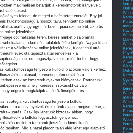
keres
 közben maximálisan betartjuk a keresőmotorok irányelveit,
Onlin
ról való kiesést.
Webol
dőigényes feladat, de megéri a befektetett energiát. Egy jól
Keres
yanis kulcsfontosságú a hosszú távú, fenntartható online
Keres
marke
állalkozásról vagy egy már bevett piaci szereplőről, az erős
Havid
s online jelenléthez.
Webol
 off-page optimalizálás terén, keress minket bizalommal!
Marke
weboldalad is a keresési találatok élére kerüljön.Napjainkban
Webol
észe a vállalkozások online jelenlétének, függetlenül attól,
Keres
Ügyn
nerünk évek óta tapasztalattal rendelkezik a
Keres
 sajátosságaiban, és megosztja velünk, miért fontos, hogy
Arcul
tőségeket.
Webár
ás kulcsfontosságú tényező a külföldi piacokon való sikerhez.
Onlin
elhasználók szokásait, keresési preferenciáit és a
Keres
Ügyn
i térben ezek az ismeretek gyakran hiányoznak. Partnerünk
Webol
eltérképezése és a helyi keresési szokásokhoz való
keres
 hogy cégeink megtalálják a célközönségüket és
Webol
marke
ási stratégia kulcsfontosságú tényező a külföldi
Webol
Keres
siker titka a helyi nyelvek és kultúrák alapos megismerése, a
Keres
társ-kutatás. Csak így lehetünk biztosak abban, hogy
keres
 illeszkedik a külföldi fogyasztók igényeihez.
Webol
alizálás mellett a tartalomfejlesztés is kiemelkedő
keres
dításában. Míg a hazai piacon talán elég lehet egy alapvető
Keres
Keres