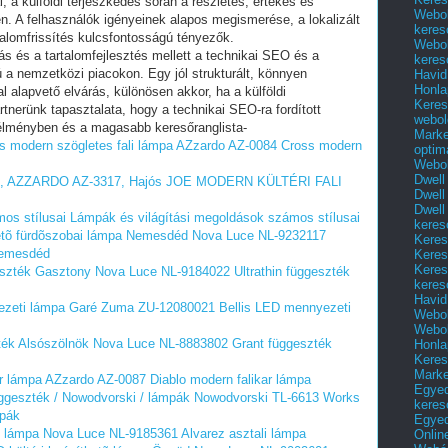
, a külföldi terjeszkedés során a részletes, értékes és
Webol
en. A felhasználók igényeinek alapos megismerése, a lokalizált
keres
rtalomfrissítés kulcsfontosságú tényezők.
Webol
ás és a tartalomfejlesztés mellett a technikai SEO és a
keres
ú a nemzetközi piacokon. Egy jól strukturált, könnyen
Havid
Honla
l alapvető elvárás, különösen akkor, ha a külföldi
Keres
tnerünk tapasztalata, hogy a technikai SEO-ra fordított
webol
 élményben és a magasabb keresőranglista-
Marke
 modern szögletes fali lámpa
AZzardo AZ-0084 Cross modern
optim
Webol
Dwell
 AZZARDO AZ-3317, Hajós
JOE MODERN KÜLTÉRI FALI
Dwell
Dwell
os stílusai
Lámpák és világítási megoldások számos stílusai
keres
etõ fürdõszobai lámpa Nemesdéd
Nova Luce NL-9232117
Keres
Nemesdéd
Keres
Keres
eszték Gasztony
Nova Luce NL-9184022 Ultrathin függeszték
keres
Havid
zeti lámpa Garé
Zuma ZU-12080021 Bellis LED mennyezeti
Webol
Webol
ék Alsószölnök
Nova Luce NL-8883802 Grant függeszték
Honla
Keres
Mark
r lámpa
AZzardo AZ-0087 Diablo modern falikar lámpa
Egyed
geszték / Nowodvorski / lámpák
Nowodvorski TL-6613 Works
keres
mpák
Egyed
i lámpa
Nova Luce NL-9185361 Alvarez asztali lámpa
Onlin