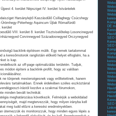
Webol
Webo
jpest 4. kerület Népsziget IV. kerület Istvántelek
Webár
Webár
udaisziget Harsánylejtő Kaszásdűlő Csillaghegy Csúcshegy
keres
Kompl
y-Ürömhegy-Péterhegy Aquincum Újlak Rómaifürdő
DE m
 kerület
Keres
sdűlő VIII. kerület 8. kerület Tisztviselőtelep Losoncinegyed
Havid
ínháznegyed Corvinnegyed Századosnegyed Orczynegyed
SEO 
Keres
SEO 
Kompl
ó minőségű backlink-építésen múlik. Egy remek tartalommal
Kompl
d a keresőmotorok ranglistáin előkelő helyet elfoglalni, ha a
Webol
ket is kap.
keres
ndelkezik az off-page optimalizálás területén. Tudjuk,
Webol
Webol
s módon építeni a backlink-profilt, hogy az valóban
keres
zicionálásához.
Webol
kek ne tűnjenek mesterségesnek vagy erőltetettnek, hanem
Webol
leváns tartalmakban. Ennek érdekében széles eszköztárral
Webol
 vendégposzt-írástól kezdve a szakmai fórumokon,
Havid
néme
te minden bevált technikát.
Havid
ratégia meghatározása következik. Felmérjük a weboldalad
Keres
 mennyiségét, majd megtervezzük, hogy milyen irányba kell
SEO Ü
akat meg tudd előzni a keresési eredményekben.
Linkm
san ütemezzük és monitorozzuk, hogy minden egyes lépés a
keres
Havid
emezzük a linkprofil alakulását, és ha kell, finomhangoljuk a