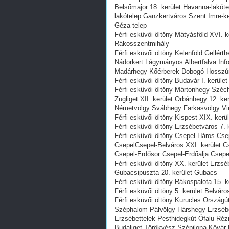
Belsőmajor 18. kerület Havanna-lakót
lakótelep Ganzkertváros Szent Imre-ke
Géza-telep
Férfi esküvői öltöny Mátyásföld XVI. k
Rákosszentmihály
Férfi esküvői öltöny Kelenföld Gellér
Nádorkert Lágymányos Albertfalva In
Madárhegy Kőérberek Dobogó Hosszúré
Férfi esküvői öltöny Budavár I. kerüle
Férfi esküvői öltöny Mártonhegy Széc
Zugliget XII. kerület Orbánhegy 12. k
Németvölgy Svábhegy Farkasvölgy Vi
Férfi esküvői öltöny Kispest XIX. kerül
Férfi esküvői öltöny Erzsébetváros 7. k
Férfi esküvői öltöny Csepel-Háros Cse
CsepelCsepel-Belváros XXI. kerület 
Csepel-Erdősor Csepel-Erdőalja Csepel
Férfi esküvői öltöny XX. kerület Erzs
Gubacsipuszta 20. kerület Gubacs
Férfi esküvői öltöny Rákospalota 15. k
Férfi esküvői öltöny 5. kerület Belváro
Férfi esküvői öltöny Kurucles Ország
Széphalom Pálvölgy Hárshegy Erzsébe
Erzsébettelek Pesthidegkút-Ófalu Réz
Budaliget Törökvész Szépilona Kővár 