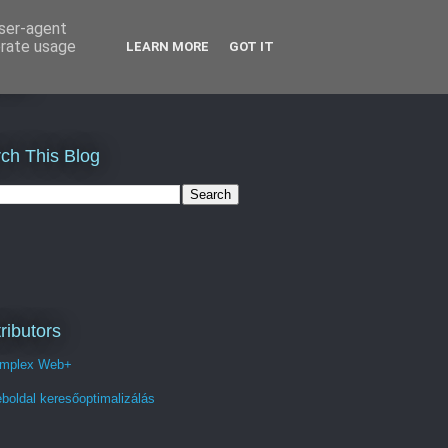
user-agent
erate usage
LEARN MORE
GOT IT
és
ch This Blog
ributors
mplex Web+
boldal keresőoptimalizálás