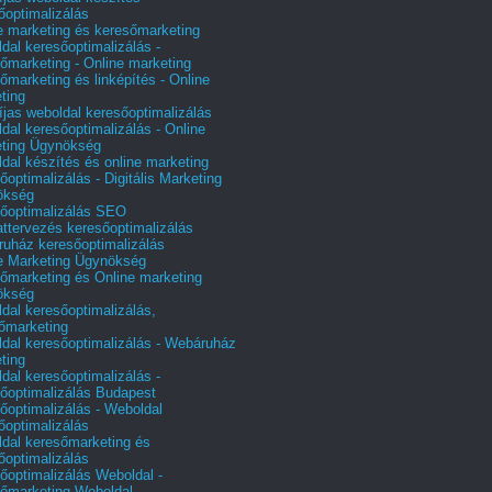
őoptimalizálás
e marketing és keresőmarketing
dal keresőoptimalizálás -
őmarketing - Online marketing
őmarketing és linképítés - Online
ting
íjas weboldal keresőoptimalizálás
dal keresőoptimalizálás - Online
ting Ügynökség
dal készítés és online marketing
őoptimalizálás - Digitális Marketing
ökség
őoptimalizálás SEO
attervezés keresőoptimalizálás
uház keresőoptimalizálás
e Marketing Ügynökség
őmarketing és Online marketing
ökség
dal keresőoptimalizálás,
őmarketing
dal keresőoptimalizálás - Webáruház
ting
dal keresőoptimalizálás -
őoptimalizálás Budapest
őoptimalizálás - Weboldal
őoptimalizálás
dal keresőmarketing és
őoptimalizálás
őoptimalizálás Weboldal -
őmarketing Weboldal