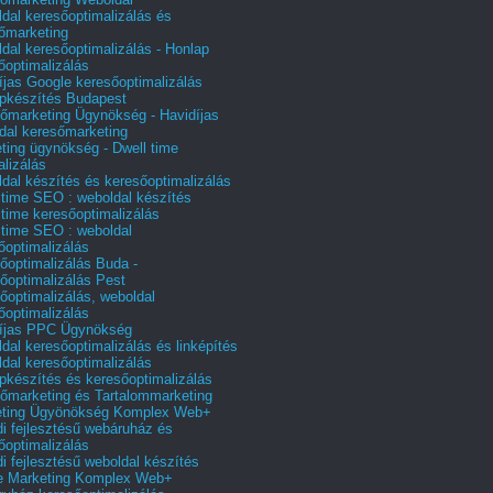
dal keresőoptimalizálás és
őmarketing
dal keresőoptimalizálás - Honlap
őoptimalizálás
íjas Google keresőoptimalizálás
pkészítés Budapest
őmarketing Ügynökség - Havidíjas
dal keresőmarketing
ting ügynökség - Dwell time
alizálás
dal készítés és keresőoptimalizálás
 time SEO : weboldal készítés
 time keresőoptimalizálás
 time SEO : weboldal
őoptimalizálás
őoptimalizálás Buda -
őoptimalizálás Pest
őoptimalizálás, weboldal
őoptimalizálás
íjas PPC Ügynökség
dal keresőoptimalizálás és linképítés
dal keresőoptimalizálás
pkészítés és keresőoptimalizálás
őmarketing és Tartalommarketing
eting Ügyönökség Komplex Web+
i fejlesztésű webáruház és
őoptimalizálás
i fejlesztésű weboldal készítés
e Marketing Komplex Web+