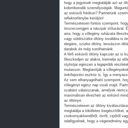
hogy a jegyesek megtalálják azt az ölt
kidomborodik személyiségük. Meguntá
az esküvői fotókon? Partnerünk szerint 
reflektorfénybe kerüljön!
Természetesen fontos szempont, hogy
összecsengjen a nászpár stílusával. É
arra, hogy a vőlegény ruházata illesz
vagy sötétszürke öltöny továbbra is ör
elegáns, szürke öltöny, lenvászon ölt
darabok és még sorolhatnánk.
A férfi esküvői öltöny kapcsán az is k
Illeszkedjen az alakra, kiemelje az e
stylistjai egészen a legapróbb részlet
mutasson. Megtanítják a vőlegényeket
önkifejezési eszköz is. Így a menyass
Az sem elhanyagolható szempont, hogy 
vőlegényt egész nap viseli majd. Part
szabást válasszanak, amelyek nemcsa
maximálisan élvezheti az esküvő minde
az öltönye.
Természetesen az öltöny kiválasztása 
megtalálja a tökéletes kiegészítőket, 
csokornyakkendőről, övről, cipőről va
odafigyelnek, hogy a végeredmény egy