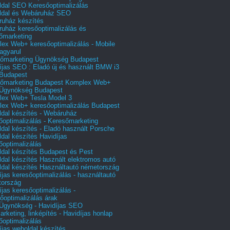
dal SEO Keresőoptimalizálás
ldal és Webáruház SEO
uház készítés
uház keresőoptimalizálás és
őmarketing
ex Web+ keresőoptimalizálás - Mobile
agyarul
őmarketing Ügynökség Budapest
íjas SEO : Eladó új és használt BMW i3
Budapest
őmarketing Budapest Komplex Web+
Ügynökség Budapest
ex Web+ Tesla Model 3
ex Web+ keresőoptimalizálás Budapest
dal készítés - Webáruház
őoptimalizálás - Keresőmarketing
dal készítés - Eladó használt Porsche
dal készítés Havidíjas
őoptimalizálás
dal készítés Budapest és Pest
dal készítés Használt elektromos autó
dal készítés Használtautó németország
íjas keresőoptimalizálás - használtautó
tország
íjas keresőoptimalizálás -
őoptimalizálás árak
gynökség - Havidíjas SEO
arketing, linképítés - Havidíjas honlap
őoptimalizálás
íjas weboldal készítés