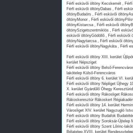
Férfi esküvői öltöny Kecskemét , Férf
Férfi esküvői öltönyDabas , Férfi eskü
öltönyBudaörs , Férfi esküvői öltönyAs
öltönyMonor , Férfi esküvői öltönyPili
öltönyKistarcsa , Férfi esküvői öltöny
öltönySzigetszentmiklós , Férfi esküvő
esküvői öltönyGödöllő , Férfi esküvői ö
öltönyNagytarcsa , Férfi esküvői öltön
Férfi esküvői öltönyNagykáta , Férfi 
Férfi esküvői öltöny XIII. kerület Újl
kerület Népsziget
Férfi esküvői öltöny Belső-Ferencváros
lakótelep Külső-Ferencváros
Férfi esküvői öltöny 6. kerület VI. ker
Férfi esküvői öltöny Népliget Újhegy 
X. kerület Gyárdűlő Óhegy Keresztúrid
Férfi esküvői öltöny Rákosliget Rákos
Rákoskeresztúr Rákoskert Régiakadé
Férfi esküvői öltöny 14. kerület Herm
Városliget XIV. kerület Nagyzugló Is
Férfi esküvői öltöny Budafok Budatété
Férfi esküvői öltöny Soroksár-Újtelep M
Férfi esküvői öltöny Szent Lőrinc-lakó
Bélatelep XVIII. kerület Rendessytel