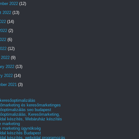
mber 2022
(12)
t 2022
(13)
2022
(14)
2022
(2)
022
(6)
2022
(12)
 2022
(9)
ary 2022
(13)
ry 2022
(14)
ber 2021
(3)
 keresőoptimalizálás
őmarketing és keresőmarketinges
őoptimalizálás seo budapest
őoptimalizálás, Keresőmarketing,
dal készítés, Webáruház készítés
e marketing
e marketing ügynökség
dal készítés Budapest
dal készítés, weboldal programozás