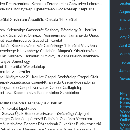
Septe
elep Pestszentimre Kossuth Ferenc-telep Ganztelep Lakatos-
rtváros Bókaytelep Újpéteritelep Gloriett-telep Krepuska
Augus
erület Sashalom Árpádföld Cinkota 16. kerület
July 
June 
thegy Kelenvölgy Gazdagrét Sashegy Péterhegy XI. kerület
fopark Spanyolrét Őrmező Pösingermajor Kamaraerdő Örsöd
May 2
t Szentimreváros Sasad 11. kerület
April 
t Tabán Krisztinaváros Vár Gellérthegy 1. kerület Víziváros
henyihegy Kissvábhegy Csillebérc Magasút Krisztinaváros
March
erület Sashegy Farkasrét Kútvölgy Budakeszierdő Istenhegy
rányos Jánoshegy
Febru
et 19. kerület Wekerletelep
Janua
erület VII. kerület
pel-Királymajor 21. kerület Csepel-Szabótelep Csepel-Ófalu
Decem
Csepel-Szigetcsúcs Csepel-Királyerdő Csepel-Rózsadomb
-Gyártelep Csepel-Kertváros Csepel-Csillagtelep
ébetfalva Kossuthfalva Pacsirtatelep Szabótelep
Helyi
Keres
Keres
erület Újpalota Pestújhely XV. kerület
Keres
s V. kerület Lipótváros
Webol
út Gercse Újlak Remetekertváros Hűvösvölgy Adyliget
Onlin
tliget Zöldmál Lipótmező Felhévíz Csatárka Vérhalom
Onlin
mál Víziváros Pasarét Rózsadomb 2. kerület Budakeszierdő
Webol
Webol
Petneházyrét Máriaremete Szépvölgy Nyék Hársakalja II.