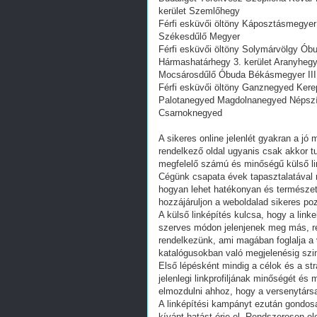
kerület Szemlőhegy
Férfi esküvői öltöny Káposztásmegyer Ú
Székesdűlő Megyer
Férfi esküvői öltöny Solymárvölgy Ób
Hármashatárhegy 3. kerület Aranyheg
Mocsárosdűlő Óbuda Békásmegyer III.
Férfi esküvői öltöny Ganznegyed Kerepe
Palotanegyed Magdolnanegyed Népsz
Csarnoknegyed
A sikeres online jelenlét gyakran a j
rendelkező oldal ugyanis csak akkor tu
megfelelő számú és minőségű külső lin
Cégünk csapata évek tapasztalatával re
hogyan lehet hatékonyan és természete
hozzájáruljon a weboldalad sikeres po
A külső linképítés kulcsa, hogy a lin
szerves módon jelenjenek meg más, re
rendelkezünk, ami magában foglalja a
katalógusokban való megjelenésig szin
Első lépésként mindig a célok és a st
jelenlegi linkprofiljának minőségét és
elmozdulni ahhoz, hogy a versenytárs
A linképítési kampányt ezután gondo
kívánt hatást érje el. Rendszeresen el