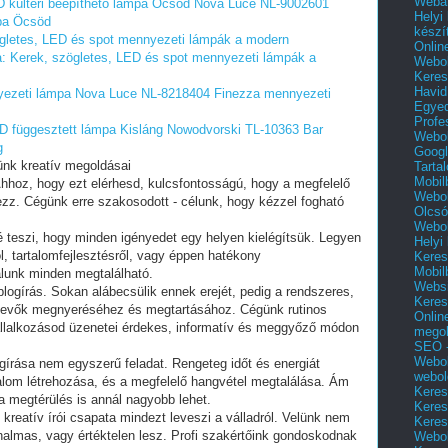
Webár
kültéri beépíthetõ lámpa Öcsöd
Nova Luce NL-9002601
Helyi
mpa Öcsöd
készí
zögletes, LED és spot mennyezeti lámpák a modern
Onlin
ja: Kerek, szögletes, LED és spot mennyezeti lámpák a
Webol
Keres
Havid
ezeti lámpa
Nova Luce NL-8218404 Finezza mennyezeti
Egyed
Profe
 függesztett lámpa Kisláng
Nowodvorski TL-10363 Bar
Webol
g
Googl
ünk kreatív megoldásai
Tarta
Mobil
Ahhoz, hogy ezt elérhesd, kulcsfontosságú, hogy a megfelelő
Webol
zz. Cégünk erre szakosodott - célunk, hogy kézzel fogható
Olcsó
Webol
vé teszi, hogy minden igényedet egy helyen kielégítsük. Legyen
Helyi
ól, tartalomfejlesztésről, vagy éppen hatékony
Keres
Mobil
lunk minden megtalálható.
Websi
blogírás. Sokan alábecsülik ennek erejét, pedig a rendszeres,
Keres
 vevők megnyeréséhez és megtartásához. Cégünk rutinos
Onlin
állalkozásod üzenetei érdekes, informatív és meggyőző módon
mego
SEO -
Webol
írása nem egyszerű feladat. Rengeteg időt és energiát
webol
talom létrehozása, és a megfelelő hangvétel megtalálása. Ám
Keres
a megtérülés is annál nagyobb lehet.
Keres
 kreatív írói csapata mindezt leveszi a válladról. Velünk nem
Keres
nalmas, vagy értéktelen lesz. Profi szakértőink gondoskodnak
Webol