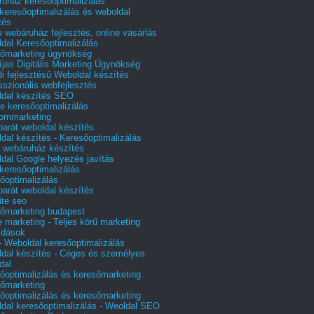
uház keresőoptimalizálás
 keresőoptimalizálás és weboldal
tés
e webáruház fejlesztés, online vásárlás
dal Keresőoptimalizálás
őmarketing ügynökség
íjas Digitális Marketing Ügynökség
i fejlesztésű Weboldal készítés
sszionális webfejlesztés
dal készítés SEO
e keresőoptimalizálás
lommarketing
barát weboldal készítés
dal készítés - Keresőoptimalizálás
 webáruház készítés
dal Google helyezés javítás
 keresőoptimalizálás
őoptimalizálás
barát weboldal készítés
te seo
őmarketing budapest
e marketing - Teljes körű marketing
ldások
 Weboldal keresőoptimalizálás
dal készítés - Céges és személyes
dal
őoptimalizálás és keresőmarketing
őmarketing
őoptimalizálás és keresőmarketing
dal keresőoptimalizálás - Weoldal SEO