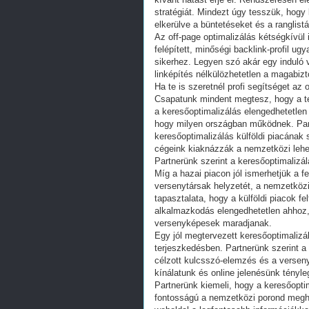
stratégiát. Mindezt úgy tesszük, hogy
elkerülve a büntetéseket és a ranglistá
Az off-page optimalizálás kétségkívül i
felépített, minőségi backlink-profil ug
sikerhez. Legyen szó akár egy induló v
linképítés nélkülözhetetlen a magabizto
Ha te is szeretnél profi segítséget az
Csapatunk mindent megtesz, hogy a te 
a keresőoptimalizálás elengedhetetlen r
hogy milyen országban működnek. Part
keresőoptimalizálás külföldi piacának
cégeink kiaknázzák a nemzetközi lehe
Partnerünk szerint a keresőoptimalizál
Míg a hazai piacon jól ismerhetjük a f
versenytársak helyzetét, a nemzetköz
tapasztalata, hogy a külföldi piacok f
alkalmazkodás elengedhetetlen ahhoz,
versenyképesek maradjanak.
Egy jól megtervezett keresőoptimalizál
terjeszkedésben. Partnerünk szerint a 
célzott kulcsszó-elemzés és a verseny
kínálatunk és online jelenésünk tényleg
Partnerünk kiemeli, hogy a keresőoptim
fontosságú a nemzetközi porond meghó