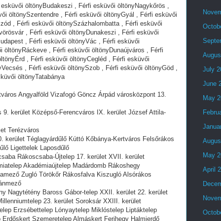
i esküvői öltönyBudakeszi , Férfi esküvői öltönyNagykőrös ,
Novem
vői öltönySzentendre , Férfi esküvői öltönyGyál , Férfi esküvői
zód , Férfi esküvői öltönySzázhalombatta , Férfi esküvői
Octob
svörösvár , Férfi esküvői öltönyDunakeszi , Férfi esküvői
Septe
Budapest , Férfi esküvői öltönyVác , Férfi esküvői
i öltönyRáckeve , Férfi esküvői öltönyDunaújváros , Férfi
Augus
ltönyÉrd , Férfi esküvői öltönyCegléd , Férfi esküvői
yVecsés , Férfi esküvői öltönySzob , Férfi esküvői öltönyGöd ,
July 
esküvői öltönyTatabánya
June 
ipótváros Angyalföld Vizafogó Göncz Árpád városközpont 13.
May 2
 9. kerület Középső-Ferencváros IX. kerület József Attila-
Febru
Janua
ület Terézváros
10. kerület Téglagyárdűlő Kúttó Kőbánya-Kertváros Felsőrákos
Augus
űlő Ligettelek Laposdűlő
May 2
csaba Rákoscsaba-Újtelep 17. kerület XVII. kerület
miatelep Akadémiaújtelep Madárdomb Rákoshegy
April 
inamező Zugló Törökőr Rákosfalva Kiszugló Alsórákos
tvánmező
Decem
ny Nagytétény Baross Gábor-telep XXII. kerület 22. kerület
Novem
illenniumtelep 23. kerület Soroksár XXIII. kerület
telep Erzsébettelep Lónyaytelep Miklóstelep Liptáktelep
Octob
ep Erdőskert Szemeretelep Almáskert Ferihegy Halmierdő