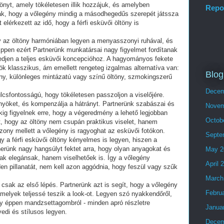
önyt, amely tökéletesen illik hozzájuk, és amelyben
Repo
k, hogy a vőlegény mindig a másodhegedűs szerepét játssza
elérkezett az idő, hogy a férfi esküvői öltöny is
 az öltöny harmóniában legyen a menyasszonyi ruhával, és
ppen ezért Partnerünk munkatársai nagy figyelmet fordítanak
kedjen a teljes esküvői koncepcióhoz. A hagyományos fekete
ök klasszikus, ám emellett rengeteg izgalmas alternatíva van:
Blog
öny, különleges mintázatú vagy színű öltöny, szmokingszerű
Decem
ulcsfontosságú, hogy tökéletesen passzoljon a viselőjére.
lőnyöket, és kompenzálja a hátrányt. Partnerünk szabászai és
Novem
ekig figyelnek erre, hogy a végeredmény a lehető legjobban
Octob
, hogy az öltöny nem csupán praktikus viselet, hanem
zony mellett a vőlegény is ragyoghat az esküvői fotókon.
Septe
a férfi esküvői öltöny kényelmes is legyen, hiszen a
nerünk nagy hangsúlyt fektet arra, hogy olyan anyagokat és
May 2
k elegánsak, hanem viselhetőek is. Így a vőlegény
April 
n pillanatát, nem kell azon aggódnia, hogy feszül vagy szűk
March
csak az első lépés. Partnerünk azt is segít, hogy a vőlegény
Febru
amelyek teljessé teszik a look-ot. Legyen szó nyakkendőről,
gy éppen mandzsettagombról - minden apró részletre
Janua
edi és stílusos legyen.
Decem