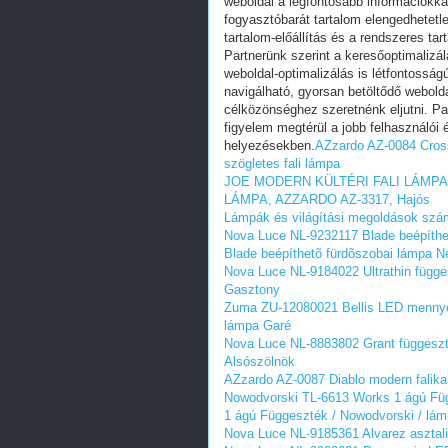
weboldal a legfontosabb információkkal
fogyasztóbarát tartalom elengedhetetl
tartalom-előállítás és a rendszeres ta
Partnerünk szerint a keresőoptimalizál
weboldal-optimalizálás is létfontosság
navigálható, gyorsan betöltődő webolda
célközönséghez szeretnénk eljutni. Par
figyelem megtérül a jobb felhasználói
helyezésekben.
AZzardo AZ-0084 Cross
szögletes fali lámpa
JOE MODERN KÜLTÉRI FALI LÁMPA,
LÁMPA, AZZARDO AZ-3317, Hajós
Lámpák és világítási megoldások szám
Nova Luce NL-9232117 Blade beépíth
Blade beépíthetõ fürdõszobai lámpa 
Nova Luce NL-9184022 Ultrathin függ
Gasztony
Zuma ZU-12080021 Bellis LED mennye
lámpa Garé
Nova Luce NL-8883802 Grant függeszt
Alsószölnök
AZzardo AZ-0087 Diablo modern falika
Nowodvorski TL-6613 Works 1 ágú Füg
1 ágú Függeszték / Nowodvorski / lá
Nova Luce NL-9185361 Alvarez asztal