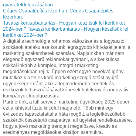
gyász feldolgozásában
Céges Csapatépítés lézerharc
Céges Csapatépítés
lézerharc
Tavaszi kertkarbantartás - Hogyan készítsük fel kertünket
2024-ben?
Tavaszi kertkarbantartás - Hogyan készítsük fel
kertünket 2024-ben?
A digitális technológia rohamos változása és a fogyasztói
szokások átalakulása korunk legnagyobb kihívását jelenti a
marketing szakemberek számára. Napjainkban már nem
elegendő egyszerű reklámokat gyártani, a siker kulcsa
sokkal inkább a komplex, integrált marketing-
megoldásokban rejlik. Éppen ezért egyre növekvő igény
mutatkozik a teljes körű marketing szolgáltatást nyújtó
ügynökségek iránt, akik a legmodernebb trendek és
eszközök felhasználásával képesek hatékony és innovatív
kampányok kidolgozására.
Partnerünk, a full service marketing ügynökség 2025 éppen
ezt a kihívást tűzte ki célul maga elé. Több mint egy
évtizedes tapasztalattal a háta mögött, a legfelkészültebb
szakértők összetartó csapatával áll ügyfelei rendelkezésére,
hogy a jövő marketing trendjeit megelőzve, kreatív és
eredményes megoldásokat kínáljon számukra.