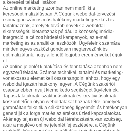
a keresési találati listákon.
Az online marketing azonban nem merül ki a
keresőoptimalizálásban. A Cégünk weboldal-tervezési
csomagjai számos más hatékony marketingeszközt is
tartalmaznak, amelyek tovább növelik a weboldal
sikerességét. Idetartoznak például a közösségimédia-
integráció, a célzott hirdetési kampányok, az e-mail
marketing és az analitikai eszközök. Ügyfeleink számára
minden egyes eszközt gondosan megtervezünk és
optimalizálunk, hogy a lehető legjobb eredményeket érjük
el.
Az online jelenlét kialakítása és fenntartása azonban nem
egyszerű feladat. Számos technikai, tartalmi és marketing-
vonatkozású elemet kell összehangolni ahhoz, hogy egy
weboldal igazán hatékony legyen. A Cégünk szakértői
csapata ebben nyújt kiemelkedő segítséget ügyfeleinek.
Tapasztalatuknak, szaktudásuknak és kreativitásuknak
köszönhetően olyan weboldalakat hoznak létre, amelyek
garantáltan felkeltik a célközönség figyelmét, és hatékonyan
generálják a forgalmat és az értékes üzleti kapcsolatokat.
Akár egy teljesen új weboldal létrehozására van szükség,
akár a meglévő online jelenlét fejlesztésére, a Cégünk
szakértői készségei és szolgáltatásai mindig megbízható