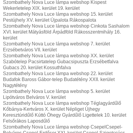
Szombathely Nova Luce lámpa webshop Kispest
Wekerletelep XIX. kerület 19. kerület
Szombathely Nova Luce lámpa webshop 15. kerület
Pestújhely XV. kerület Újpalota Rákospalota
Szombathely Nova Luce lámpa webshop Cinkota Sashalom
XVI. kerület Mátyásföld Árpádföld Rákosszentmihály 16.
kerület
Szombathely Nova Luce lámpa webshop 7. kerület
Erzsébetváros VII. kerület
Szombathely Nova Luce lámpa webshop XX. kerület
Szabótelep Pacsirtatelep Gubacsipuszta Erzsébetfalva
Gubacs 20. kerület Kossuthfalva
Szombathely Nova Luce lámpa webshop 22. kerület
Budafok Baross Gábor-telep Budatétény XXII. kerület
Nagytétény
Szombathely Nova Luce lámpa webshop 5. kerület
Lipótváros Belváros V. kerület
Szombathely Nova Luce lámpa webshop Téglagyárdűlő
Kőbánya-Kertváros X. kerület Népliget Újhegy
Keresztúridűlő Kúttó Óhegy Gyárdűlő Ligettelek 10. kerület
Felsőrákos Laposdűlő
Szombathely Nova Luce lámpa webshop CsepelCsepel-
Belváros Csepel-Erdősor XXI. kerület Csepel-Szigetcsúcs