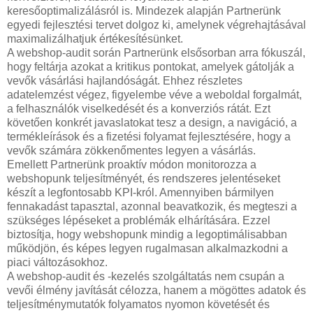
keresőoptimalizálásról is. Mindezek alapján Partnerünk
egyedi fejlesztési tervet dolgoz ki, amelynek végrehajtásával
maximalizálhatjuk értékesítésünket.
A webshop-audit során Partnerünk elsősorban arra fókuszál,
hogy feltárja azokat a kritikus pontokat, amelyek gátolják a
vevők vásárlási hajlandóságát. Ehhez részletes
adatelemzést végez, figyelembe véve a weboldal forgalmát,
a felhasználók viselkedését és a konverziós rátát. Ezt
követően konkrét javaslatokat tesz a design, a navigáció, a
termékleírások és a fizetési folyamat fejlesztésére, hogy a
vevők számára zökkenőmentes legyen a vásárlás.
Emellett Partnerünk proaktív módon monitorozza a
webshopunk teljesítményét, és rendszeres jelentéseket
készít a legfontosabb KPI-król. Amennyiben bármilyen
fennakadást tapasztal, azonnal beavatkozik, és megteszi a
szükséges lépéseket a problémák elhárítására. Ezzel
biztosítja, hogy webshopunk mindig a legoptimálisabban
működjön, és képes legyen rugalmasan alkalmazkodni a
piaci változásokhoz.
A webshop-audit és -kezelés szolgáltatás nem csupán a
vevői élmény javítását célozza, hanem a mögöttes adatok és
teljesítménymutatók folyamatos nyomon követését és