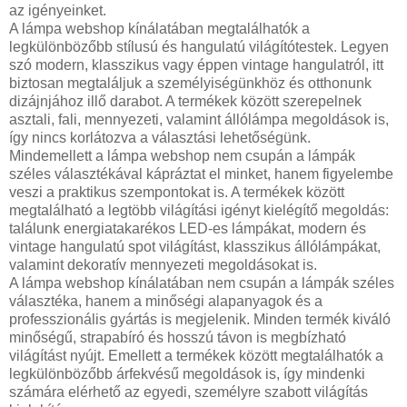
az igényeinket.
A lámpa webshop kínálatában megtalálhatók a
legkülönbözőbb stílusú és hangulatú világítótestek. Legyen
szó modern, klasszikus vagy éppen vintage hangulatról, itt
biztosan megtaláljuk a személyiségünkhöz és otthonunk
dizájnjához illő darabot. A termékek között szerepelnek
asztali, fali, mennyezeti, valamint állólámpa megoldások is,
így nincs korlátozva a választási lehetőségünk.
Mindemellett a lámpa webshop nem csupán a lámpák
széles választékával kápráztat el minket, hanem figyelembe
veszi a praktikus szempontokat is. A termékek között
megtalálható a legtöbb világítási igényt kielégítő megoldás:
találunk energiatakarékos LED-es lámpákat, modern és
vintage hangulatú spot világítást, klasszikus állólámpákat,
valamint dekoratív mennyezeti megoldásokat is.
A lámpa webshop kínálatában nem csupán a lámpák széles
választéka, hanem a minőségi alapanyagok és a
professzionális gyártás is megjelenik. Minden termék kiváló
minőségű, strapabíró és hosszú távon is megbízható
világítást nyújt. Emellett a termékek között megtalálhatók a
legkülönbözőbb árfekvésű megoldások is, így mindenki
számára elérhető az egyedi, személyre szabott világítás