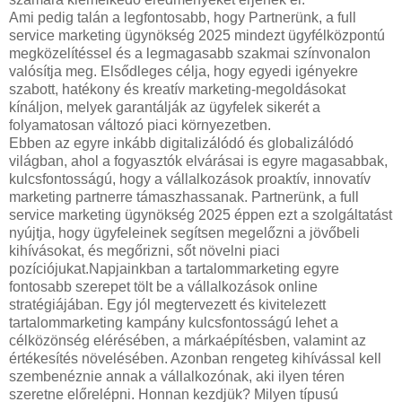
Ami pedig talán a legfontosabb, hogy Partnerünk, a full
service marketing ügynökség 2025 mindezt ügyfélközpontú
megközelítéssel és a legmagasabb szakmai színvonalon
valósítja meg. Elsődleges célja, hogy egyedi igényekre
szabott, hatékony és kreatív marketing-megoldásokat
kínáljon, melyek garantálják az ügyfelek sikerét a
folyamatosan változó piaci környezetben.
Ebben az egyre inkább digitalizálódó és globalizálódó
világban, ahol a fogyasztók elvárásai is egyre magasabbak,
kulcsfontosságú, hogy a vállalkozások proaktív, innovatív
marketing partnerre támaszhassanak. Partnerünk, a full
service marketing ügynökség 2025 éppen ezt a szolgáltatást
nyújtja, hogy ügyfeleinek segítsen megelőzni a jövőbeli
kihívásokat, és megőrizni, sőt növelni piaci
pozíciójukat.Napjainkban a tartalommarketing egyre
fontosabb szerepet tölt be a vállalkozások online
stratégiájában. Egy jól megtervezett és kivitelezett
tartalommarketing kampány kulcsfontosságú lehet a
célközönség elérésében, a márkaépítésben, valamint az
értékesítés növelésében. Azonban rengeteg kihívással kell
szembenéznie annak a vállalkozónak, aki ilyen téren
szeretne előrelépni. Honnan kezdjük? Milyen típusú