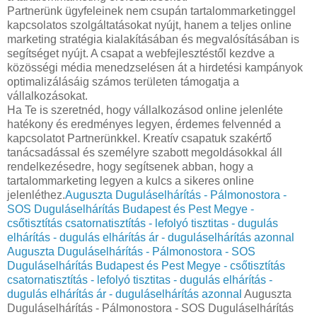
Partnerünk ügyfeleinek nem csupán tartalommarketinggel
kapcsolatos szolgáltatásokat nyújt, hanem a teljes online
marketing stratégia kialakításában és megvalósításában is
segítséget nyújt. A csapat a webfejlesztéstől kezdve a
közösségi média menedzselésen át a hirdetési kampányok
optimalizálásáig számos területen támogatja a
vállalkozásokat.
Ha Te is szeretnéd, hogy vállalkozásod online jelenléte
hatékony és eredményes legyen, érdemes felvennéd a
kapcsolatot Partnerünkkel. Kreatív csapatuk szakértő
tanácsadással és személyre szabott megoldásokkal áll
rendelkezésedre, hogy segítsenek abban, hogy a
tartalommarketing legyen a kulcs a sikeres online
jelenléthez.
Auguszta Duguláselhárítás - Pálmonostora -
SOS Duguláselhárítás Budapest és Pest Megye -
csőtisztítás csatornatisztítás - lefolyó tisztitas - dugulás
elhárítás - dugulás elhárítás ár - duguláselhárítás azonnal
Auguszta Duguláselhárítás - Pálmonostora - SOS
Duguláselhárítás Budapest és Pest Megye - csőtisztítás
csatornatisztítás - lefolyó tisztitas - dugulás elhárítás -
dugulás elhárítás ár - duguláselhárítás azonnal
Auguszta
Duguláselhárítás - Pálmonostora - SOS Duguláselhárítás