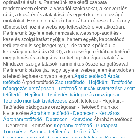
optimalizálását is. Partnerünk szakértői csapata
rendszeresen elemzi a vásárlói szokásokat, a konverziós
rátát, a kosárérték alakulását és egyéb kulcsfontosságú
mutatókat. Ezen információk birtokában képesek hatékony
döntéseket hozni a webshop fejlesztésére vonatkozóan.
Partnerünk ügyfeleinek nemcsak a webshop-audit és -
kezelés szolgáltatást nyújtja, hanem egyéb, kapcsolódó
területeken is segítséget nyújt. Ide tartozik például a
keresőoptimalizálás (SEO), a közösségi médiában történő
megjelenés és a digitális marketing stratégia kialakítása.
Mindezen szolgáltatások harmonikus összehangolásával
Partnerünk biztosítja, hogy ügyfelei webes jelenléte valóban
a lehető leghatékonyabb legyen.
Árpád tetőfedő
Árpád
tetőfedő
Árpád tetőfedő
Zsolt tetőfedő - Hejőkürt - Tetőfedés
bádogozás országosan - Tetőfedő munkák kivitelezése
Zsolt
tetőfedő - Hejőkürt - Tetőfedés bádogozás országosan -
Tetőfedő munkák kivitelezése
Zsolt tetőfedő - Hejőkürt -
Tetőfedés bádogozás országosan - Tetőfedő munkák
kivitelezése
Ábrahám tetőfedő - Debrecen - Kertváros
Ábrahám tetőfedő - Debrecen - Kertváros
Ábrahám tetőfedő
- Debrecen - Kertváros
Koppány tetőfedő - Budapest -
Törökvész - Azonnal tetőfedés - Tetőfelújítás
Cserepeslemezzel - Cserepeslemez tetőfedés
Koppány