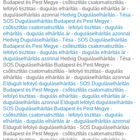
Budapest és Pest Megye - csőtisztítás csatornatisztítás -
lefolyó tisztitas - dugulás elhárítás - dugulás elhárítás ár -
duguláselhárítás azonnal
Hedvig Duguláselhárítás - Tésa -
SOS Duguláselhárítás Budapest és Pest Megye -
csőtisztítás csatornatisztítás - lefolyó tisztitas - dugulás
elhárítás - dugulás elhárítás ár - duguláselhárítás azonnal
Hedvig Duguláselhárítás - Tésa - SOS Duguláselhárítás
Budapest és Pest Megye - csőtisztítás csatornatisztítás -
lefolyó tisztitas - dugulás elhárítás - dugulás elhárítás ár -
duguláselhárítás azonnal
Hedvig Duguláselhárítás - Tésa -
SOS Duguláselhárítás Budapest és Pest Megye -
csőtisztítás csatornatisztítás - lefolyó tisztitas - dugulás
elhárítás - dugulás elhárítás ár - duguláselhárítás azonnal
Eldugult lefolyó duguláselhárítás - SOS Duguláselhárítás
Budapest és Pest Megye - csőtisztítás csatornatisztítás -
lefolyó tisztitas - dugulás elhárítás - dugulás elhárítás ár -
duguláselhárítás azonnal
Eldugult lefolyó duguláselhárítás -
SOS Duguláselhárítás Budapest és Pest Megye -
csőtisztítás csatornatisztítás - lefolyó tisztitas - dugulás
elhárítás - dugulás elhárítás ár - duguláselhárítás azonnal
Eldugult lefolyó duguláselhárítás - SOS Duguláselhárítás
Budapest és Pest Megye - csőtisztítás csatornatisztítás -
lefolyó tisztitas - dugulás elhárítás - dugulás elhárítás ár -