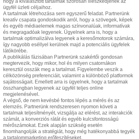
hogy a kiválasztott tartalmak szorosan illeszkedjenek az
ügyfél üzleti céljaihoz.
A tartalmak létrehozása sem egyszerű feladat. Partnerünk
kreatív csapata gondoskodik arról, hogy a szövegek, képek
és egyéb médiaelemek magas színvonalúak, informatívak
és megragadóak legyenek. Ügyelnek arra is, hogy a
tartalmak optimalizálva legyenek a keresőmotorok számára,
így nagyobb eséllyel kerülnek majd a potenciális ügyfelek
látókörébe.
A publikálás fázisában Partnerünk szakértői gondosan
megtervezik, hogy mikor, hol és milyen csatornákon
keresztül osszák meg a tartalmat. Figyelembe veszik a
célközönség preferenciáit, valamint a különböző platformok
sajátosságait. Emellett arra is ügyelnek, hogy a tartalmak
összhangban legyenek az ügyfél teljes online
megjelenésével.
A végső, de nem kevésbé fontos lépés a mérés és az
elemzés. Partnerünk rendszeresen nyomon követi a
tartalmak teljesítményét, vizsgálja az elérést, az interakciók
számát, a konverziós rátát és egyéb kulcsfontosságú
mérőszámokat. Ezek alapján szükség esetén
finomhangolják a stratégiát, hogy még hatékonyabbá tegyék
a tartalommarketing erőfeszítéseket.