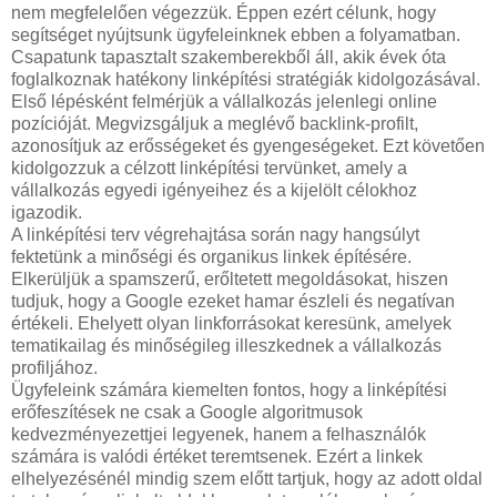
nem megfelelően végezzük. Éppen ezért célunk, hogy
segítséget nyújtsunk ügyfeleinknek ebben a folyamatban.
Csapatunk tapasztalt szakemberekből áll, akik évek óta
foglalkoznak hatékony linképítési stratégiák kidolgozásával.
Első lépésként felmérjük a vállalkozás jelenlegi online
pozícióját. Megvizsgáljuk a meglévő backlink-profilt,
azonosítjuk az erősségeket és gyengeségeket. Ezt követően
kidolgozzuk a célzott linképítési tervünket, amely a
vállalkozás egyedi igényeihez és a kijelölt célokhoz
igazodik.
A linképítési terv végrehajtása során nagy hangsúlyt
fektetünk a minőségi és organikus linkek építésére.
Elkerüljük a spamszerű, erőltetett megoldásokat, hiszen
tudjuk, hogy a Google ezeket hamar észleli és negatívan
értékeli. Ehelyett olyan linkforrásokat keresünk, amelyek
tematikailag és minőségileg illeszkednek a vállalkozás
profiljához.
Ügyfeleink számára kiemelten fontos, hogy a linképítési
erőfeszítések ne csak a Google algoritmusok
kedvezményezettjei legyenek, hanem a felhasználók
számára is valódi értéket teremtsenek. Ezért a linkek
elhelyezésénél mindig szem előtt tartjuk, hogy az adott oldal