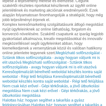
lépése a teljesítmény mérése és elemzése. Cégünk
szakértői részletes riportokat készítenek az ügyfél online
jelenlétének és marketing akcióinak eredményeiről. Ezek
alapján folyamatosan finomhangolják a stratégiát, hogy még
jobb teljesítményt érjenek el.
Komplex keresőmarketing szolgáltatásunk átfogó megoldást
nyújt ügyfeleinknek az online láthatóság, forgalom és
konverzió növelésére. Szakértő csapatunk az iparág legjobb
gyakorlatait alkalmazva, kreatív megoldásokkal és innovatív
megközelítéssel segíti ügyfeleinket abban, hogy
kiemelkedjenek a versenytársak közül és valóban hatékony
online jelenletre tegyenek szert.
Megbízható sofőrszolgálat -
Sztárok titkos sofőrszolgálata - avagy hogyan váljunk mi is
elit utazóvá
Megbízható sofőrszolgálat - Sztárok titkos
sofőrszolgálata - avagy hogyan váljunk mi is elit utazóvá
Keresőoptimalizált bérelhető weboldal készítés kontra saját
weboldal - Régi tető felújítása
Keresőoptimalizált bérelhető
weboldal készítés kontra saját weboldal - Régi tető felújítása
Nem csak kézi erővel - Gépi térkőrakás, a jövő útburkolási
megoldása
Nem csak kézi erővel - Gépi térkőrakás, a jövő
útburkolási megoldása
Halottas ház: hogyan segíthet a takarítás a gyász
feldolgozásában
Halottas ház: hogyan segíthet a takarítás a