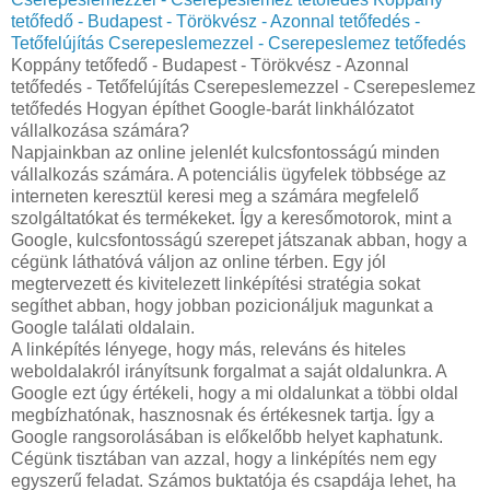
tetőfedő - Budapest - Törökvész - Azonnal tetőfedés -
Tetőfelújítás Cserepeslemezzel - Cserepeslemez tetőfedés
Koppány tetőfedő - Budapest - Törökvész - Azonnal
tetőfedés - Tetőfelújítás Cserepeslemezzel - Cserepeslemez
tetőfedés Hogyan építhet Google-barát linkhálózatot
vállalkozása számára?
Napjainkban az online jelenlét kulcsfontosságú minden
vállalkozás számára. A potenciális ügyfelek többsége az
interneten keresztül keresi meg a számára megfelelő
szolgáltatókat és termékeket. Így a keresőmotorok, mint a
Google, kulcsfontosságú szerepet játszanak abban, hogy a
cégünk láthatóvá váljon az online térben. Egy jól
megtervezett és kivitelezett linképítési stratégia sokat
segíthet abban, hogy jobban pozicionáljuk magunkat a
Google találati oldalain.
A linképítés lényege, hogy más, releváns és hiteles
weboldalakról irányítsunk forgalmat a saját oldalunkra. A
Google ezt úgy értékeli, hogy a mi oldalunkat a többi oldal
megbízhatónak, hasznosnak és értékesnek tartja. Így a
Google rangsorolásában is előkelőbb helyet kaphatunk.
Cégünk tisztában van azzal, hogy a linképítés nem egy
egyszerű feladat. Számos buktatója és csapdája lehet, ha