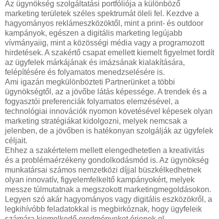
Az ügynökség szolgáltatási portfóliója a különböző
marketing területek széles spektrumát öleli fel. Kezdve a
hagyományos reklámeszközöktől, mint a print- és outdoor
kampányok, egészen a digitális marketing legújabb
vívmányaiig, mint a közösségi média vagy a programozott
hirdetések. A szakértő csapat emellett kiemelt figyelmet fordít
az ügyfelek márkájának és imázsának kialakítására,
felépítésére és folyamatos menedzselésére is.
Ami igazán megkülönbözteti Partnerünket a többi
ügynökségtől, az a jövőbe látás képessége. A trendek és a
fogyasztói preferenciák folyamatos elemzésével, a
technológiai innovációk nyomon követésével képesek olyan
marketing stratégiákat kidolgozni, melyek nemcsak a
jelenben, de a jövőben is hatékonyan szolgálják az ügyfelek
céljait.
Ehhez a szakértelem mellett elengedhetetlen a kreativitás
és a problémaérzékeny gondolkodásmód is. Az ügynökség
munkatársai számos nemzetközi díjjal büszkélkedhetnek
olyan innovatív, figyelemfelkeltő kampányokért, melyek
messze túlmutatnak a megszokott marketingmegoldásokon.
Legyen szó akár hagyományos vagy digitális eszközökről, a
legkihívóbb feladatokkal is megbirkóznak, hogy ügyfeleik
számára kiemelkedő eredményeket érjenek el.