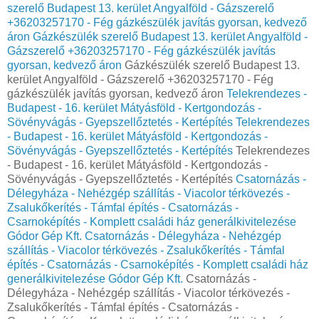
szerelő Budapest 13. kerület Angyalföld - Gázszerelő
+36203257170 - Fég gázkészülék javítás gyorsan, kedvező
áron
Gázkészülék szerelő Budapest 13. kerület Angyalföld -
Gázszerelő +36203257170 - Fég gázkészülék javítás
gyorsan, kedvező áron
Gázkészülék szerelő Budapest 13.
kerület Angyalföld - Gázszerelő +36203257170 - Fég
gázkészülék javítás gyorsan, kedvező áron
Telekrendezes -
Budapest - 16. kerület Mátyásföld - Kertgondozás -
Sövényvágás - Gyepszellőztetés - Kertépítés
Telekrendezes
- Budapest - 16. kerület Mátyásföld - Kertgondozás -
Sövényvágás - Gyepszellőztetés - Kertépítés
Telekrendezes
- Budapest - 16. kerület Mátyásföld - Kertgondozás -
Sövényvágás - Gyepszellőztetés - Kertépítés
Csatornázás -
Délegyháza - Nehézgép szállítás - Viacolor térkövezés -
Zsalukőkerítés - Támfal építés - Csatornázás -
Csarnoképítés - Komplett családi ház generálkivitelezése
Gódor Gép Kft.
Csatornázás - Délegyháza - Nehézgép
szállítás - Viacolor térkövezés - Zsalukőkerítés - Támfal
építés - Csatornázás - Csarnoképítés - Komplett családi ház
generálkivitelezése Gódor Gép Kft.
Csatornázás -
Délegyháza - Nehézgép szállítás - Viacolor térkövezés -
Zsalukőkerítés - Támfal építés - Csatornázás -