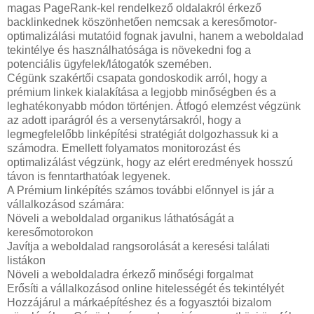
magas PageRank-kel rendelkező oldalakról érkező
backlinkednek köszönhetően nemcsak a keresőmotor-
optimalizálási mutatóid fognak javulni, hanem a weboldalad
tekintélye és használhatósága is növekedni fog a
potenciális ügyfelek/látogatók szemében.
Cégünk szakértői csapata gondoskodik arról, hogy a
prémium linkek kialakítása a legjobb minőségben és a
leghatékonyabb módon történjen. Átfogó elemzést végzünk
az adott iparágról és a versenytársakról, hogy a
legmegfelelőbb linképítési stratégiát dolgozhassuk ki a
számodra. Emellett folyamatos monitorozást és
optimalizálást végzünk, hogy az elért eredmények hosszú
távon is fenntarthatóak legyenek.
A Prémium linképítés számos további előnnyel is jár a
vállalkozásod számára:
Növeli a weboldalad organikus láthatóságát a
keresőmotorokon
Javítja a weboldalad rangsorolását a keresési találati
listákon
Növeli a weboldaladra érkező minőségi forgalmat
Erősíti a vállalkozásod online hitelességét és tekintélyét
Hozzájárul a márkaépítéshez és a fogyasztói bizalom