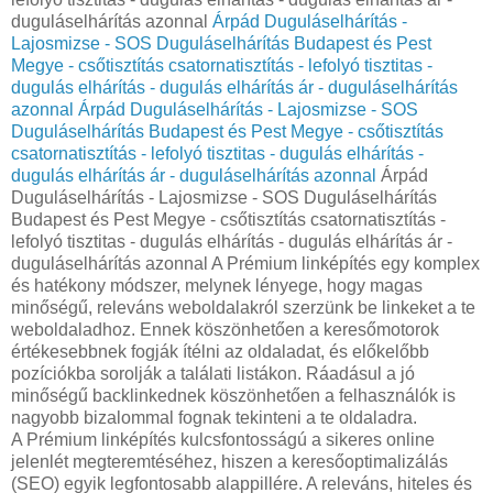
duguláselhárítás azonnal
Árpád Duguláselhárítás -
Lajosmizse - SOS Duguláselhárítás Budapest és Pest
Megye - csőtisztítás csatornatisztítás - lefolyó tisztitas -
dugulás elhárítás - dugulás elhárítás ár - duguláselhárítás
azonnal
Árpád Duguláselhárítás - Lajosmizse - SOS
Duguláselhárítás Budapest és Pest Megye - csőtisztítás
csatornatisztítás - lefolyó tisztitas - dugulás elhárítás -
dugulás elhárítás ár - duguláselhárítás azonnal
Árpád
Duguláselhárítás - Lajosmizse - SOS Duguláselhárítás
Budapest és Pest Megye - csőtisztítás csatornatisztítás -
lefolyó tisztitas - dugulás elhárítás - dugulás elhárítás ár -
duguláselhárítás azonnal A Prémium linképítés egy komplex
és hatékony módszer, melynek lényege, hogy magas
minőségű, releváns weboldalakról szerzünk be linkeket a te
weboldaladhoz. Ennek köszönhetően a keresőmotorok
értékesebbnek fogják ítélni az oldaladat, és előkelőbb
pozíciókba sorolják a találati listákon. Ráadásul a jó
minőségű backlinkednek köszönhetően a felhasználók is
nagyobb bizalommal fognak tekinteni a te oldaladra.
A Prémium linképítés kulcsfontosságú a sikeres online
jelenlét megteremtéséhez, hiszen a keresőoptimalizálás
(SEO) egyik legfontosabb alappillére. A releváns, hiteles és