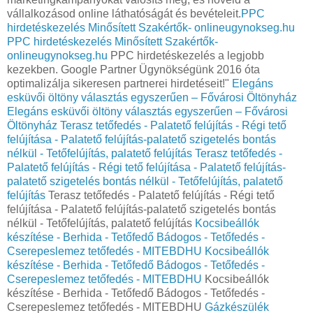
vállalkozásod online láthatóságát és bevételeit.
PPC
hirdetéskezelés Minősített Szakértők- onlineugynokseg.hu
PPC hirdetéskezelés Minősített Szakértők-
onlineugynokseg.hu
PPC hirdetéskezelés a legjobb
kezekben. Google Partner Ügynökségünk 2016 óta
optimalizálja sikeresen partnerei hirdetéseit!"
Elegáns
esküvői öltöny választás egyszerűen – Fővárosi Öltönyház
Elegáns esküvői öltöny választás egyszerűen – Fővárosi
Öltönyház
Terasz tetőfedés - Palatető felújítás - Régi tető
felújítása - Palatető felújítás-palatető szigetelés bontás
nélkül - Tetőfelújítás, palatető felújítás
Terasz tetőfedés -
Palatető felújítás - Régi tető felújítása - Palatető felújítás-
palatető szigetelés bontás nélkül - Tetőfelújítás, palatető
felújítás
Terasz tetőfedés - Palatető felújítás - Régi tető
felújítása - Palatető felújítás-palatető szigetelés bontás
nélkül - Tetőfelújítás, palatető felújítás
Kocsibeállók
készítése - Berhida - Tetőfedő Bádogos - Tetőfedés -
Cserepeslemez tetőfedés - MITEBDHU
Kocsibeállók
készítése - Berhida - Tetőfedő Bádogos - Tetőfedés -
Cserepeslemez tetőfedés - MITEBDHU
Kocsibeállók
készítése - Berhida - Tetőfedő Bádogos - Tetőfedés -
Cserepeslemez tetőfedés - MITEBDHU
Gázkészülék