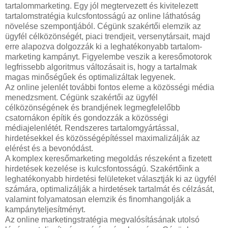
tartalommarketing. Egy jól megtervezett és kivitelezett
tartalomstratégia kulcsfontosságú az online láthatóság
növelése szempontjából. Cégünk szakértői elemzik az
ügyfél célközönségét, piaci trendjeit, versenytársait, majd
erre alapozva dolgozzák ki a leghatékonyabb tartalom-
marketing kampányt. Figyelembe veszik a keresőmotorok
legfrissebb algoritmus változásait is, hogy a tartalmak
magas minőségűek és optimalizáltak legyenek.
Az online jelenlét további fontos eleme a közösségi média
menedzsment. Cégünk szakértői az ügyfél
célközönségének és brandjének legmegfelelőbb
csatornákon építik és gondozzák a közösségi
médiajelenlétét. Rendszeres tartalomgyártással,
hirdetésekkel és közösségépítéssel maximalizálják az
elérést és a bevonódást.
A komplex keresőmarketing megoldás részeként a fizetett
hirdetések kezelése is kulcsfontosságú. Szakértőink a
leghatékonyabb hirdetési felületeket választják ki az ügyfél
számára, optimalizálják a hirdetések tartalmát és célzását,
valamint folyamatosan elemzik és finomhangolják a
kampányteljesítményt.
Az online marketingstratégia megvalósításának utolsó