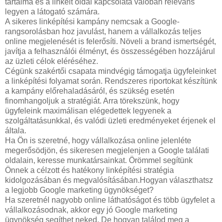
tartalma és a linkelt oldal kapcsolata valóban releváns
legyen a látogató számára.
A sikeres linképítési kampány nemcsak a Google-
rangsorolásban hoz javulást, hanem a vállalkozás teljes
online megjelenését is felerősíti. Növeli a brand ismertségét,
javítja a felhasználói élményt, és összességében hozzájárul
az üzleti célok eléréséhez.
Cégünk szakértői csapata mindvégig támogatja ügyfeleinket
a linképítési folyamat során. Rendszeres riportokat készítünk
a kampány előrehaladásáról, és szükség esetén
finomhangoljuk a stratégiát. Arra törekszünk, hogy
ügyfeleink maximálisan elégedettek legyenek a
szolgáltatásunkkal, és valódi üzleti eredményeket érjenek el
általa.
Ha Ön is szeretné, hogy vállalkozása online jelenléte
megerősödjön, és sikeresen megjelenjen a Google találati
oldalain, keresse munkatársainkat. Örömmel segítünk
Önnek a célzott és hatékony linképítési stratégia
kidolgozásában és megvalósításában.Hogyan választhatsz
a legjobb Google marketing ügynökséget?
Ha szeretnél nagyobb online láthatóságot és több ügyfelet a
vállalkozásodnak, akkor egy jó Google marketing
ügynökség segíthet neked. De hogyan találod meg a