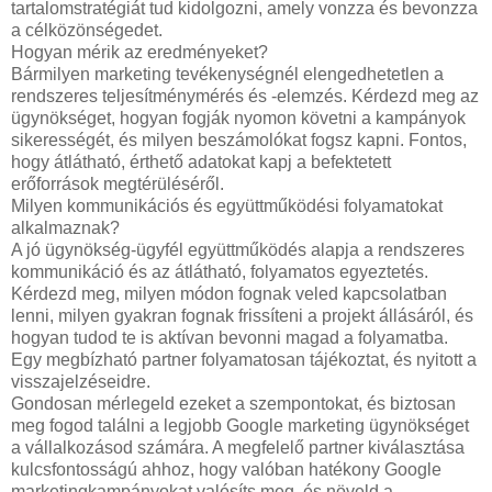
tartalomstratégiát tud kidolgozni, amely vonzza és bevonzza
a célközönségedet.
Hogyan mérik az eredményeket?
Bármilyen marketing tevékenységnél elengedhetetlen a
rendszeres teljesítménymérés és -elemzés. Kérdezd meg az
ügynökséget, hogyan fogják nyomon követni a kampányok
sikerességét, és milyen beszámolókat fogsz kapni. Fontos,
hogy átlátható, érthető adatokat kapj a befektetett
erőforrások megtérüléséről.
Milyen kommunikációs és együttműködési folyamatokat
alkalmaznak?
A jó ügynökség-ügyfél együttműködés alapja a rendszeres
kommunikáció és az átlátható, folyamatos egyeztetés.
Kérdezd meg, milyen módon fognak veled kapcsolatban
lenni, milyen gyakran fognak frissíteni a projekt állásáról, és
hogyan tudod te is aktívan bevonni magad a folyamatba.
Egy megbízható partner folyamatosan tájékoztat, és nyitott a
visszajelzéseidre.
Gondosan mérlegeld ezeket a szempontokat, és biztosan
meg fogod találni a legjobb Google marketing ügynökséget
a vállalkozásod számára. A megfelelő partner kiválasztása
kulcsfontosságú ahhoz, hogy valóban hatékony Google
marketingkampányokat valósíts meg, és növeld a