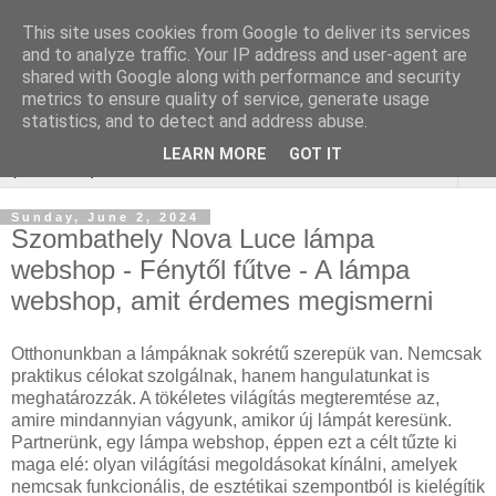
This site uses cookies from Google to deliver its services
Keresőoptimalizálás :
and to analyze traffic. Your IP address and user-agent are
shared with Google along with performance and security
gépjármű felmérés
metrics to ensure quality of service, generate usage
statistics, and to detect and address abuse.
LEARN MORE
GOT IT
▼
Sunday, June 2, 2024
Szombathely Nova Luce lámpa
webshop - Fénytől fűtve - A lámpa
webshop, amit érdemes megismerni
Otthonunkban a lámpáknak sokrétű szerepük van. Nemcsak
praktikus célokat szolgálnak, hanem hangulatunkat is
meghatározzák. A tökéletes világítás megteremtése az,
amire mindannyian vágyunk, amikor új lámpát keresünk.
Partnerünk, egy lámpa webshop, éppen ezt a célt tűzte ki
maga elé: olyan világítási megoldásokat kínálni, amelyek
nemcsak funkcionális, de esztétikai szempontból is kielégítik