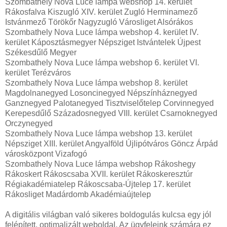
Szombathely Nova Luce lámpa webshop 14. kerület
Rákosfalva Kiszugló XIV. kerület Zugló Herminamező
Istvánmező Törökőr Nagyzugló Városliget Alsórákos
Szombathely Nova Luce lámpa webshop 4. kerület IV.
kerület Káposztásmegyer Népsziget Istvántelek Újpest
Székesdűlő Megyer
Szombathely Nova Luce lámpa webshop 6. kerület VI.
kerület Terézváros
Szombathely Nova Luce lámpa webshop 8. kerület
Magdolnanegyed Losoncinegyed Népszínháznegyed
Ganznegyed Palotanegyed Tisztviselőtelep Corvinnegyed
Kerepesdűlő Századosnegyed VIII. kerület Csarnoknegyed
Orczynegyed
Szombathely Nova Luce lámpa webshop 13. kerület
Népsziget XIII. kerület Angyalföld Újlipótváros Göncz Árpád
városközpont Vizafogó
Szombathely Nova Luce lámpa webshop Rákoshegy
Rákoskert Rákoscsaba XVII. kerület Rákoskeresztúr
Régiakadémiatelep Rákoscsaba-Újtelep 17. kerület
Rákosliget Madárdomb Akadémiaújtelep
A digitális világban való sikeres boldogulás kulcsa egy jól
felépített, optimalizált weboldal. Az ügyfeleink számára ez