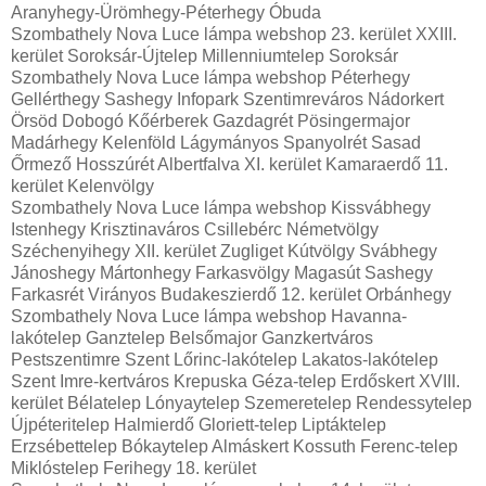
Aranyhegy-Ürömhegy-Péterhegy Óbuda
Szombathely Nova Luce lámpa webshop 23. kerület XXIII.
kerület Soroksár-Újtelep Millenniumtelep Soroksár
Szombathely Nova Luce lámpa webshop Péterhegy
Gellérthegy Sashegy Infopark Szentimreváros Nádorkert
Örsöd Dobogó Kőérberek Gazdagrét Pösingermajor
Madárhegy Kelenföld Lágymányos Spanyolrét Sasad
Őrmező Hosszúrét Albertfalva XI. kerület Kamaraerdő 11.
kerület Kelenvölgy
Szombathely Nova Luce lámpa webshop Kissvábhegy
Istenhegy Krisztinaváros Csillebérc Németvölgy
Széchenyihegy XII. kerület Zugliget Kútvölgy Svábhegy
Jánoshegy Mártonhegy Farkasvölgy Magasút Sashegy
Farkasrét Virányos Budakeszierdő 12. kerület Orbánhegy
Szombathely Nova Luce lámpa webshop Havanna-
lakótelep Ganztelep Belsőmajor Ganzkertváros
Pestszentimre Szent Lőrinc-lakótelep Lakatos-lakótelep
Szent Imre-kertváros Krepuska Géza-telep Erdőskert XVIII.
kerület Bélatelep Lónyaytelep Szemeretelep Rendessytelep
Újpéteritelep Halmierdő Gloriett-telep Liptáktelep
Erzsébettelep Bókaytelep Almáskert Kossuth Ferenc-telep
Miklóstelep Ferihegy 18. kerület