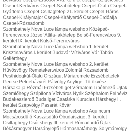
Csepel-Kertváros Csepel-Szabótelep Csepel-Ófalu Csepel-
Gyártelep Csepel-Csillagtelep 21. kerület Csepel-Háros
Csepel-Királymajor Csepel-Királyerdő Csepel-Erdőalja
Csepel-Rózsadomb
Szombathely Nova Luce lámpa webshop Középső-
Ferencváros József Attila-lakótelep Belső-Ferencváros 9.
kerület IX. kerület Külső-Ferencváros
Szombathely Nova Luce lámpa webshop 1. kerület
Krisztinaváros I. kerület Budavár Víziváros Vár Tabán
Gellérthegy
Szombathely Nova Luce lámpa webshop 2. kerület
Hűvösvölgy Remetekertváros Zöldmál Rózsadomb
Pesthidegkút-Ófalu Országút Máriaremete Erzsébettelek
Gercse Petneházyrét Pálvölgy Adyliget Törökvész
Hársakalja Rézmál Erzsébetliget Vérhalom Lipótmező Újlak
Szemlőhegy Szépilona Víziváros Nyék Széphalom Felhévíz
Budakeszierdő Budaliget Csatárka Kurucles Hárshegy II.
kerület Szépvölgy Pasarét Kővár
Szombathely Nova Luce lámpa webshop Aquincum
Mocsárosdűlő Kaszásdűlő Óbudaisziget 3. kerület
Csillaghegy Csúcshegy III. kerület Rómaifürdő Újlak
Békásmegyer Harsánylejtő Hármashatárhegy Solymárvölgy