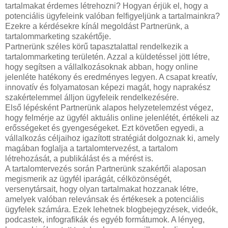
tartalmakat érdemes létrehozni? Hogyan érjük el, hogy a
potenciális ügyfeleink valóban felfigyeljünk a tartalmainkra?
Ezekre a kérdésekre kínál megoldást Partnerünk, a
tartalommarketing szakértője.
Partnerünk széles körű tapasztalattal rendelkezik a
tartalommarketing területén. Azzal a küldetéssel jött létre,
hogy segítsen a vállalkozásoknak abban, hogy online
jelenléte hatékony és eredményes legyen. A csapat kreatív,
innovatív és folyamatosan képezi magát, hogy naprakész
szakértelemmel álljon ügyfeleik rendelkezésére.
Első lépésként Partnerünk alapos helyzetelemzést végez,
hogy felmérje az ügyfél aktuális online jelenlétét, értékeli az
erősségeket és gyengeségeket. Ezt követően egyedi, a
vállalkozás céljaihoz igazított stratégiát dolgoznak ki, amely
magában foglalja a tartalomtervezést, a tartalom
létrehozását, a publikálást és a mérést is.
A tartalomtervezés során Partnerünk szakértői alaposan
megismerik az ügyfél iparágát, célközönségét,
versenytársait, hogy olyan tartalmakat hozzanak létre,
amelyek valóban relevánsak és értékesek a potenciális
ügyfelek számára. Ezek lehetnek blogbejegyzések, videók,
podcastek, infografikák és egyéb formátumok. A lényeg,