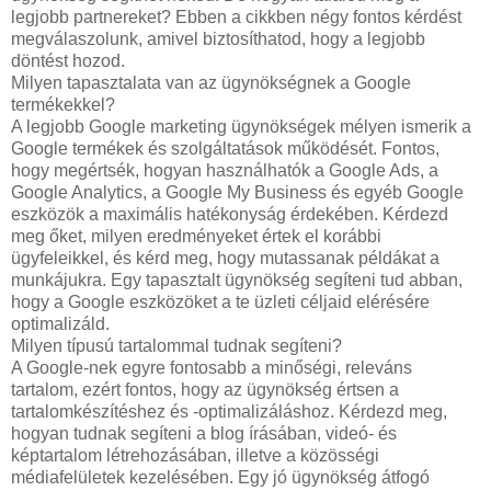
legjobb partnereket? Ebben a cikkben négy fontos kérdést
megválaszolunk, amivel biztosíthatod, hogy a legjobb
döntést hozod.
Milyen tapasztalata van az ügynökségnek a Google
termékekkel?
A legjobb Google marketing ügynökségek mélyen ismerik a
Google termékek és szolgáltatások működését. Fontos,
hogy megértsék, hogyan használhatók a Google Ads, a
Google Analytics, a Google My Business és egyéb Google
eszközök a maximális hatékonyság érdekében. Kérdezd
meg őket, milyen eredményeket értek el korábbi
ügyfeleikkel, és kérd meg, hogy mutassanak példákat a
munkájukra. Egy tapasztalt ügynökség segíteni tud abban,
hogy a Google eszközöket a te üzleti céljaid elérésére
optimalizáld.
Milyen típusú tartalommal tudnak segíteni?
A Google-nek egyre fontosabb a minőségi, releváns
tartalom, ezért fontos, hogy az ügynökség értsen a
tartalomkészítéshez és -optimalizáláshoz. Kérdezd meg,
hogyan tudnak segíteni a blog írásában, videó- és
képtartalom létrehozásában, illetve a közösségi
médiafelületek kezelésében. Egy jó ügynökség átfogó