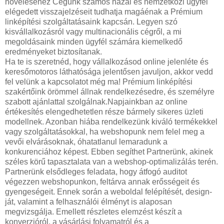
növeléséhez Cégünk számos hazai és nemzetközi ügyfél
elégedett visszajelzéseit tudhatja magáénak a Prémium
linképítési szolgáltatásaink kapcsán. Legyen szó
kisvállalkozásról vagy multinacionális cégről, a mi
megoldásaink minden ügyfél számára kiemelkedő
eredményeket biztosítanak.
Ha te is szeretnéd, hogy vállalkozásod online jelenléte és
keresőmotoros láthatósága jelentősen javuljon, akkor vedd
fel velünk a kapcsolatot még ma! Prémium linképítési
szakértőink örömmel állnak rendelkezésedre, és személyre
szabott ajánlattal szolgálnak.Napjainkban az online
értékesítés elengedhetetlen része bármely sikeres üzleti
modellnek. Azonban hiába rendelkezünk kiváló termékekkel
vagy szolgáltatásokkal, ha webshopunk nem felel meg a
vevői elvárásoknak, óhatatlanul lemaradunk a
konkurenciához képest. Ebben segíthet Partnerünk, akinek
széles körű tapasztalata van a webshop-optimalizálás terén.
Partnerünk elsődleges feladata, hogy átfogó auditot
végezzen webshopunkon, feltárva annak erősségeit és
gyengeségeit. Ennek során a weboldal felépítését, design-
ját, valamint a felhasználói élményt is alaposan
megvizsgálja. Emellett részletes elemzést készít a
konverzióról, a vásárlási folyamatról és a