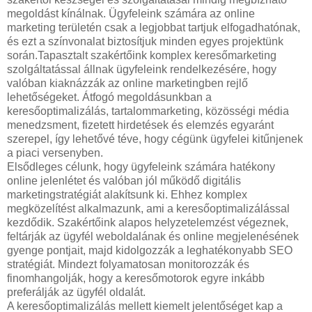
megoldást kínálnak. Ügyfeleink számára az online
marketing területén csak a legjobbat tartjuk elfogadhatónak,
és ezt a színvonalat biztosítjuk minden egyes projektünk
során.Tapasztalt szakértőink komplex keresőmarketing
szolgáltatással állnak ügyfeleink rendelkezésére, hogy
valóban kiaknázzák az online marketingben rejlő
lehetőségeket. Átfogó megoldásunkban a
keresőoptimalizálás, tartalommarketing, közösségi média
menedzsment, fizetett hirdetések és elemzés egyaránt
szerepel, így lehetővé téve, hogy cégünk ügyfelei kitűnjenek
a piaci versenyben.
Elsődleges célunk, hogy ügyfeleink számára hatékony
online jelenlétet és valóban jól működő digitális
marketingstratégiát alakítsunk ki. Ehhez komplex
megközelítést alkalmazunk, ami a keresőoptimalizálással
kezdődik. Szakértőink alapos helyzetelemzést végeznek,
feltárják az ügyfél weboldalának és online megjelenésének
gyenge pontjait, majd kidolgozzák a leghatékonyabb SEO
stratégiát. Mindezt folyamatosan monitorozzák és
finomhangolják, hogy a keresőmotorok egyre inkább
preferálják az ügyfél oldalát.
A keresőoptimalizálás mellett kiemelt jelentőséget kap a