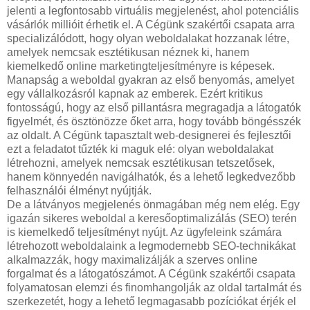
jelenti a legfontosabb virtuális megjelenést, ahol potenciális
vásárlók millióit érhetik el. A Cégünk szakértői csapata arra
specializálódott, hogy olyan weboldalakat hozzanak létre,
amelyek nemcsak esztétikusan néznek ki, hanem
kiemelkedő online marketingteljesítményre is képesek.
Manapság a weboldal gyakran az első benyomás, amelyet
egy vállalkozásról kapnak az emberek. Ezért kritikus
fontosságú, hogy az első pillantásra megragadja a látogatók
figyelmét, és ösztönözze őket arra, hogy tovább böngésszék
az oldalt. A Cégünk tapasztalt web-designerei és fejlesztői
ezt a feladatot tűzték ki maguk elé: olyan weboldalakat
létrehozni, amelyek nemcsak esztétikusan tetszetősek,
hanem könnyedén navigálhatók, és a lehető legkedvezőbb
felhasználói élményt nyújtják.
De a látványos megjelenés önmagában még nem elég. Egy
igazán sikeres weboldal a keresőoptimalizálás (SEO) terén
is kiemelkedő teljesítményt nyújt. Az ügyfeleink számára
létrehozott weboldalaink a legmodernebb SEO-technikákat
alkalmazzák, hogy maximalizálják a szerves online
forgalmat és a látogatószámot. A Cégünk szakértői csapata
folyamatosan elemzi és finomhangolják az oldal tartalmát és
szerkezetét, hogy a lehető legmagasabb pozíciókat érjék el