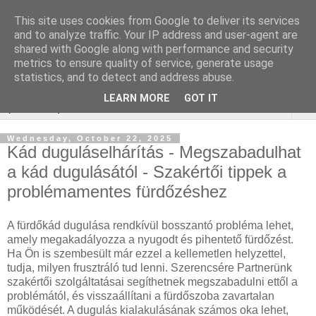
This site uses cookies from Google to deliver its services
Keresőoptimalizálás :
and to analyze traffic. Your IP address and user-agent are
shared with Google along with performance and security
gépjármű felmérés
metrics to ensure quality of service, generate usage
statistics, and to detect and address abuse.
LEARN MORE
GOT IT
▼
Wednesday, October 22, 2025
Kád duguláselhárítás - Megszabadulhat
a kád dugulásától - Szakértői tippek a
problémamentes fürdőzéshez
A fürdőkád dugulása rendkívül bosszantó probléma lehet,
amely megakadályozza a nyugodt és pihentető fürdőzést.
Ha Ön is szembesült már ezzel a kellemetlen helyzettel,
tudja, milyen frusztráló tud lenni. Szerencsére Partnerünk
szakértői szolgáltatásai segíthetnek megszabadulni ettől a
problémától, és visszaállítani a fürdőszoba zavartalan
működését. A dugulás kialakulásának számos oka lehet,