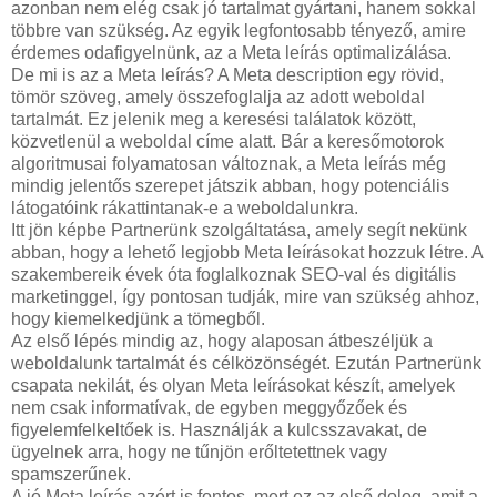
azonban nem elég csak jó tartalmat gyártani, hanem sokkal
többre van szükség. Az egyik legfontosabb tényező, amire
érdemes odafigyelnünk, az a Meta leírás optimalizálása.
De mi is az a Meta leírás? A Meta description egy rövid,
tömör szöveg, amely összefoglalja az adott weboldal
tartalmát. Ez jelenik meg a keresési találatok között,
közvetlenül a weboldal címe alatt. Bár a keresőmotorok
algoritmusai folyamatosan változnak, a Meta leírás még
mindig jelentős szerepet játszik abban, hogy potenciális
látogatóink rákattintanak-e a weboldalunkra.
Itt jön képbe Partnerünk szolgáltatása, amely segít nekünk
abban, hogy a lehető legjobb Meta leírásokat hozzuk létre. A
szakembereik évek óta foglalkoznak SEO-val és digitális
marketinggel, így pontosan tudják, mire van szükség ahhoz,
hogy kiemelkedjünk a tömegből.
Az első lépés mindig az, hogy alaposan átbeszéljük a
weboldalunk tartalmát és célközönségét. Ezután Partnerünk
csapata nekilát, és olyan Meta leírásokat készít, amelyek
nem csak informatívak, de egyben meggyőzőek és
figyelemfelkeltőek is. Használják a kulcsszavakat, de
ügyelnek arra, hogy ne tűnjön erőltetettnek vagy
spamszerűnek.
A jó Meta leírás azért is fontos, mert ez az első dolog, amit a