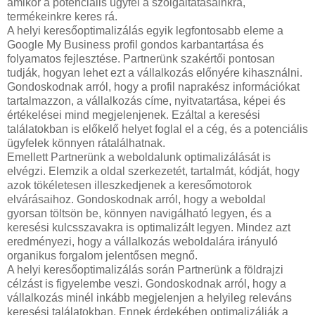
amikor a potenciális ügyfél a szolgáltatásainkra,
termékeinkre keres rá.
A helyi keresőoptimalizálás egyik legfontosabb eleme a
Google My Business profil gondos karbantartása és
folyamatos fejlesztése. Partnerünk szakértői pontosan
tudják, hogyan lehet ezt a vállalkozás előnyére kihasználni.
Gondoskodnak arról, hogy a profil naprakész információkat
tartalmazzon, a vállalkozás címe, nyitvatartása, képei és
értékelései mind megjelenjenek. Ezáltal a keresési
találatokban is előkelő helyet foglal el a cég, és a potenciális
ügyfelek könnyen rátalálhatnak.
Emellett Partnerünk a weboldalunk optimalizálását is
elvégzi. Elemzik a oldal szerkezetét, tartalmát, kódját, hogy
azok tökéletesen illeszkedjenek a keresőmotorok
elvárásaihoz. Gondoskodnak arról, hogy a weboldal
gyorsan töltsön be, könnyen navigálható legyen, és a
keresési kulcsszavakra is optimalizált legyen. Mindez azt
eredményezi, hogy a vállalkozás weboldalára irányuló
organikus forgalom jelentősen megnő.
A helyi keresőoptimalizálás során Partnerünk a földrajzi
célzást is figyelembe veszi. Gondoskodnak arról, hogy a
vállalkozás minél inkább megjelenjen a helyileg releváns
keresési találatokban. Ennek érdekében optimalizálják a