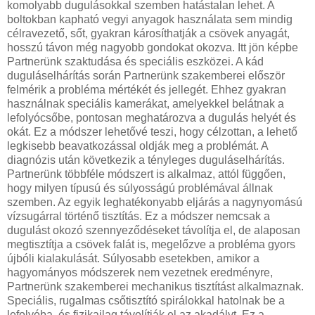
komolyabb dugulásokkal szemben hatástalan lehet. A
boltokban kapható vegyi anyagok használata sem mindig
célravezető, sőt, gyakran károsíthatják a csövek anyagát,
hosszú távon még nagyobb gondokat okozva. Itt jön képbe
Partnerünk szaktudása és speciális eszközei. A kád
duguláselhárítás során Partnerünk szakemberei először
felmérik a probléma mértékét és jellegét. Ehhez gyakran
használnak speciális kamerákat, amelyekkel belátnak a
lefolyócsőbe, pontosan meghatározva a dugulás helyét és
okát. Ez a módszer lehetővé teszi, hogy célzottan, a lehető
legkisebb beavatkozással oldják meg a problémát. A
diagnózis után következik a tényleges duguláselhárítás.
Partnerünk többféle módszert is alkalmaz, attól függően,
hogy milyen típusú és súlyosságú problémával állnak
szemben. Az egyik leghatékonyabb eljárás a nagynyomású
vízsugárral történő tisztítás. Ez a módszer nemcsak a
dugulást okozó szennyeződéseket távolítja el, de alaposan
megtisztítja a csövek falát is, megelőzve a probléma gyors
újbóli kialakulását. Súlyosabb esetekben, amikor a
hagyományos módszerek nem vezetnek eredményre,
Partnerünk szakemberei mechanikus tisztítást alkalmaznak.
Speciális, rugalmas csőtisztító spirálokkal hatolnak be a
lefolyóba, és fizikailag távolítják el az akadályt. Ez a