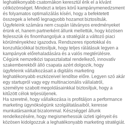
leghatékonyabb csatornákon keresztül érik el a kívánt
célközönséget. Mindezt a teljes körű kampánymenedzsment
és folyamatos optimalizálás kíséri, hogy a befektetett
összegek a lehető legnagyobb hozamot biztosítsák.
Ügyfeleink számára nem csupán látványos eredményeket
érünk el, hanem partnerként állunk mellettük, hogy közösen
fejlesszük és finomhangoljuk a stratégiát a változó piaci
körülményekhez igazodva. Rendszeres riportokkal és
konzultációkkal biztosítjuk, hogy teljes rálátásuk legyen a
kampányok előrehaladására és a valós megtérülésre.
Cégünk nemzetközi tapasztalattal rendelkező, innovatív
szakemberekből álló csapata azért dolgozik, hogy
ügyfeleink vállalkozásait a digitális marketing
leghatékonyabb eszközeivel lendítse előre. Legyen szó akár
egy startupról vagy egy multinacionális vállalatról,
személyre szabott megoldásainkkal biztosítjuk, hogy a
kitűzött célok teljesüljenek.
Ha szeretné, hogy vállalkozása is profitáljon a performance
marketing ügynökségünk szolgáltatásaiból, keresse
munkatársainkat bizalommal. Készséggel állunk
rendelkezésére, hogy megismerhessük üzleti igényeit és
közösen kidolgozzuk a leghatékonyabb marketing stratégiát.