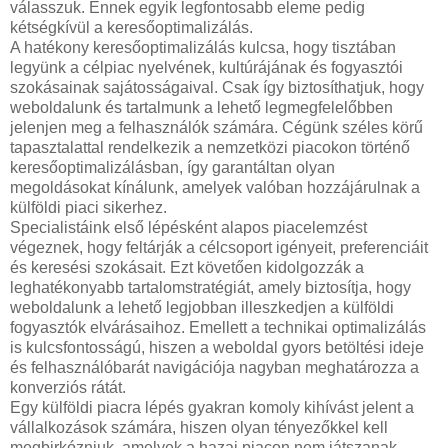
válasszuk. Ennek egyik legfontosabb eleme pedig
kétségkívül a keresőoptimalizálás.
A hatékony keresőoptimalizálás kulcsa, hogy tisztában
legyünk a célpiac nyelvének, kultúrájának és fogyasztói
szokásainak sajátosságaival. Csak így biztosíthatjuk, hogy
weboldalunk és tartalmunk a lehető legmegfelelőbben
jelenjen meg a felhasználók számára. Cégünk széles körű
tapasztalattal rendelkezik a nemzetközi piacokon történő
keresőoptimalizálásban, így garantáltan olyan
megoldásokat kínálunk, amelyek valóban hozzájárulnak a
külföldi piaci sikerhez.
Specialistáink első lépésként alapos piacelemzést
végeznek, hogy feltárják a célcsoport igényeit, preferenciáit
és keresési szokásait. Ezt követően kidolgozzák a
leghatékonyabb tartalomstratégiát, amely biztosítja, hogy
weboldalunk a lehető legjobban illeszkedjen a külföldi
fogyasztók elvárásaihoz. Emellett a technikai optimalizálás
is kulcsfontosságú, hiszen a weboldal gyors betöltési ideje
és felhasználóbarát navigációja nagyban meghatározza a
konverziós rátát.
Egy külföldi piacra lépés gyakran komoly kihívást jelent a
vállalkozások számára, hiszen olyan tényezőkkel kell
megbirkózniuk, amelyek a hazai piacon nem játszanak