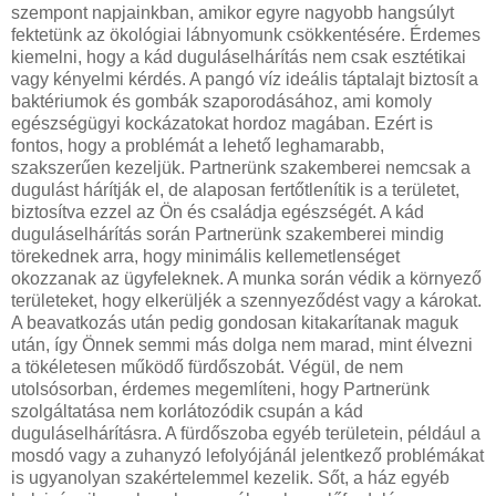
szempont napjainkban, amikor egyre nagyobb hangsúlyt
fektetünk az ökológiai lábnyomunk csökkentésére. Érdemes
kiemelni, hogy a kád duguláselhárítás nem csak esztétikai
vagy kényelmi kérdés. A pangó víz ideális táptalajt biztosít a
baktériumok és gombák szaporodásához, ami komoly
egészségügyi kockázatokat hordoz magában. Ezért is
fontos, hogy a problémát a lehető leghamarabb,
szakszerűen kezeljük. Partnerünk szakemberei nemcsak a
dugulást hárítják el, de alaposan fertőtlenítik is a területet,
biztosítva ezzel az Ön és családja egészségét. A kád
duguláselhárítás során Partnerünk szakemberei mindig
törekednek arra, hogy minimális kellemetlenséget
okozzanak az ügyfeleknek. A munka során védik a környező
területeket, hogy elkerüljék a szennyeződést vagy a károkat.
A beavatkozás után pedig gondosan kitakarítanak maguk
után, így Önnek semmi más dolga nem marad, mint élvezni
a tökéletesen működő fürdőszobát. Végül, de nem
utolsósorban, érdemes megemlíteni, hogy Partnerünk
szolgáltatása nem korlátozódik csupán a kád
duguláselhárításra. A fürdőszoba egyéb területein, például a
mosdó vagy a zuhanyzó lefolyójánál jelentkező problémákat
is ugyanolyan szakértelemmel kezelik. Sőt, a ház egyéb