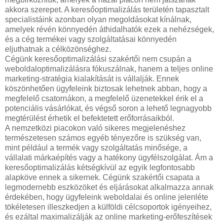
akkora szerepet. A keresőoptimalizálás területén tapasztalt
specialistáink azonban olyan megoldásokat kínálnak,
amelyek révén könnyedén áthidalhatók ezek a nehézségek,
és a cég termékei vagy szolgáltatásai könnyedén
eljuthatnak a célközönséghez.
Cégünk keresőoptimalizálási szakértői nem csupán a
weboldaloptimalizálásra fókuszálnak, hanem a teljes online
marketing-stratégia kialakítását is vállalják. Ennek
köszönhetően ügyfeleink biztosak lehetnek abban, hogy a
megfelelő csatornákon, a megfelelő üzenetekkel érik el a
potenciális vásárlókat, és végső soron a lehető legnagyobb
megtérülést érhetik el befektetett erőforrásaikból.
A nemzetközi piacokon való sikeres megjelenéshez
természetesen számos egyéb tényezőre is szükség van,
mint például a termék vagy szolgáltatás minősége, a
vállalati márkaépítés vagy a hatékony ügyfélszolgálat. Ám a
keresőoptimalizálás kétségkívül az egyik legfontosabb
alapköve ennek a sikernek. Cégünk szakértői csapata a
legmodernebb eszközöket és eljárásokat alkalmazza annak
érdekében, hogy ügyfeleink weboldalai és online jelenléte
tökéletesen illeszkedjen a külföldi célcsoportok igényeihez,
és ezáltal maximalizálják az online marketing-erőfeszítések