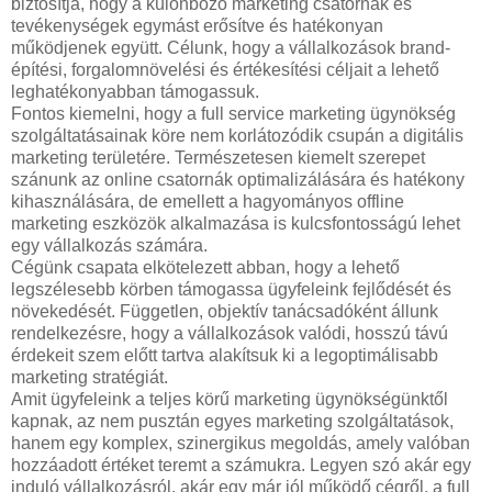
biztosítja, hogy a különböző marketing csatornák és
tevékenységek egymást erősítve és hatékonyan
működjenek együtt. Célunk, hogy a vállalkozások brand-
építési, forgalomnövelési és értékesítési céljait a lehető
leghatékonyabban támogassuk.
Fontos kiemelni, hogy a full service marketing ügynökség
szolgáltatásainak köre nem korlátozódik csupán a digitális
marketing területére. Természetesen kiemelt szerepet
szánunk az online csatornák optimalizálására és hatékony
kihasználására, de emellett a hagyományos offline
marketing eszközök alkalmazása is kulcsfontosságú lehet
egy vállalkozás számára.
Cégünk csapata elkötelezett abban, hogy a lehető
legszélesebb körben támogassa ügyfeleink fejlődését és
növekedését. Független, objektív tanácsadóként állunk
rendelkezésre, hogy a vállalkozások valódi, hosszú távú
érdekeit szem előtt tartva alakítsuk ki a legoptimálisabb
marketing stratégiát.
Amit ügyfeleink a teljes körű marketing ügynökségünktől
kapnak, az nem pusztán egyes marketing szolgáltatások,
hanem egy komplex, szinergikus megoldás, amely valóban
hozzáadott értéket teremt a számukra. Legyen szó akár egy
induló vállalkozásról, akár egy már jól működő cégről, a full