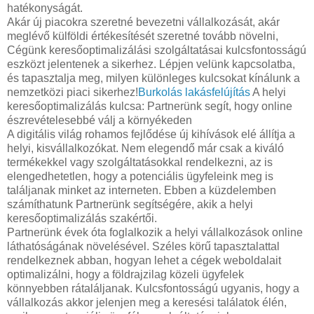
hatékonyságát.
Akár új piacokra szeretné bevezetni vállalkozását, akár
meglévő külföldi értékesítését szeretné tovább növelni,
Cégünk keresőoptimalizálási szolgáltatásai kulcsfontosságú
eszközt jelentenek a sikerhez. Lépjen velünk kapcsolatba,
és tapasztalja meg, milyen különleges kulcsokat kínálunk a
nemzetközi piaci sikerhez!
Burkolás lakásfelújítás
A helyi
keresőoptimalizálás kulcsa: Partnerünk segít, hogy online
észrevételesebbé válj a környékeden
A digitális világ rohamos fejlődése új kihívások elé állítja a
helyi, kisvállalkozókat. Nem elegendő már csak a kiváló
termékekkel vagy szolgáltatásokkal rendelkezni, az is
elengedhetetlen, hogy a potenciális ügyfeleink meg is
találjanak minket az interneten. Ebben a küzdelemben
számíthatunk Partnerünk segítségére, akik a helyi
keresőoptimalizálás szakértői.
Partnerünk évek óta foglalkozik a helyi vállalkozások online
láthatóságának növelésével. Széles körű tapasztalattal
rendelkeznek abban, hogyan lehet a cégek weboldalait
optimalizálni, hogy a földrajzilag közeli ügyfelek
könnyebben rátaláljanak. Kulcsfontosságú ugyanis, hogy a
vállalkozás akkor jelenjen meg a keresési találatok élén,