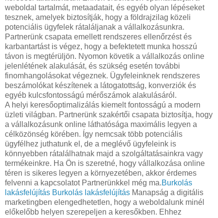
weboldal tartalmát, metaadatait, és egyéb olyan lépéseket
tesznek, amelyek biztosítják, hogy a földrajzilag közeli
potenciális ügyfelek rátaláljanak a vállalkozásunkra.
Partnerünk csapata emellett rendszeres ellenőrzést és
karbantartást is végez, hogy a befektetett munka hosszú
távon is megtérüljön. Nyomon követik a vállalkozás online
jelenlétének alakulását, és szükség esetén további
finomhangolásokat végeznek. Ügyfeleinknek rendszeres
beszámolókat készítenek a látogatottság, konverziók és
egyéb kulcsfontosságú mérőszámok alakulásáról.
A helyi keresőoptimalizálás kiemelt fontosságú a modern
üzleti világban. Partnerünk szakértői csapata biztosítja, hogy
a vállalkozásunk online láthatósága maximális legyen a
célközönség körében. Így nemcsak több potenciális
ügyfélhez juthatunk el, de a meglévő ügyfeleink is
könnyebben rátalálhatnak majd a szolgáltatásainkra vagy
termékeinkre. Ha Ön is szeretné, hogy vállalkozása online
téren is sikeres legyen a környezetében, akkor érdemes
felvenni a kapcsolatot Partnerünkkel még ma.
Burkolás
lakásfelújítás
Burkolás lakásfelújítás
Manapság a digitális
marketingben elengedhetetlen, hogy a weboldalunk minél
előkelőbb helyen szerepeljen a keresőkben. Ehhez