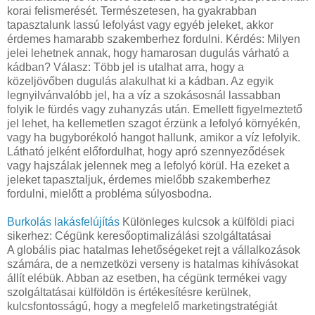
korai felismerését. Természetesen, ha gyakrabban
tapasztalunk lassú lefolyást vagy egyéb jeleket, akkor
érdemes hamarabb szakemberhez fordulni. Kérdés: Milyen
jelei lehetnek annak, hogy hamarosan dugulás várható a
kádban? Válasz: Több jel is utalhat arra, hogy a
közeljövőben dugulás alakulhat ki a kádban. Az egyik
legnyilvánvalóbb jel, ha a víz a szokásosnál lassabban
folyik le fürdés vagy zuhanyzás után. Emellett figyelmeztető
jel lehet, ha kellemetlen szagot érzünk a lefolyó környékén,
vagy ha bugyborékoló hangot hallunk, amikor a víz lefolyik.
Látható jelként előfordulhat, hogy apró szennyeződések
vagy hajszálak jelennek meg a lefolyó körül. Ha ezeket a
jeleket tapasztaljuk, érdemes mielőbb szakemberhez
fordulni, mielőtt a probléma súlyosbodna.
Burkolás lakásfelújítás
Különleges kulcsok a külföldi piaci
sikerhez: Cégünk keresőoptimalizálási szolgáltatásai
A globális piac hatalmas lehetőségeket rejt a vállalkozások
számára, de a nemzetközi verseny is hatalmas kihívásokat
állít elébük. Abban az esetben, ha cégünk termékei vagy
szolgáltatásai külföldön is értékesítésre kerülnek,
kulcsfontosságú, hogy a megfelelő marketingstratégiát