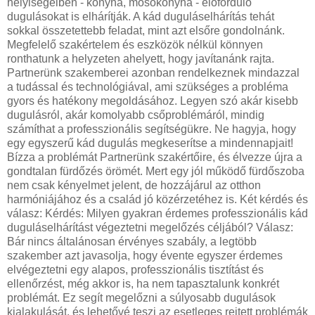
helyiségeiben - konyha, mosókonyha - előforduló
dugulásokat is elhárítják. A kád duguláselhárítás tehát
sokkal összetettebb feladat, mint azt elsőre gondolnánk.
Megfelelő szakértelem és eszközök nélkül könnyen
ronthatunk a helyzeten ahelyett, hogy javítanánk rajta.
Partnerünk szakemberei azonban rendelkeznek mindazzal
a tudással és technológiával, ami szükséges a probléma
gyors és hatékony megoldásához. Legyen szó akár kisebb
dugulásról, akár komolyabb csőproblémáról, mindig
számíthat a professzionális segítségükre. Ne hagyja, hogy
egy egyszerű kád dugulás megkeserítse a mindennapjait!
Bízza a problémát Partnerünk szakértőire, és élvezze újra a
gondtalan fürdőzés örömét. Mert egy jól működő fürdőszoba
nem csak kényelmet jelent, de hozzájárul az otthon
harmóniájához és a család jó közérzetéhez is. Két kérdés és
válasz: Kérdés: Milyen gyakran érdemes professzionális kád
duguláselhárítást végeztetni megelőzés céljából? Válasz:
Bár nincs általánosan érvényes szabály, a legtöbb
szakember azt javasolja, hogy évente egyszer érdemes
elvégeztetni egy alapos, professzionális tisztítást és
ellenőrzést, még akkor is, ha nem tapasztalunk konkrét
problémát. Ez segít megelőzni a súlyosabb dugulások
kialakulását, és lehetővé teszi az esetleges rejtett problémák