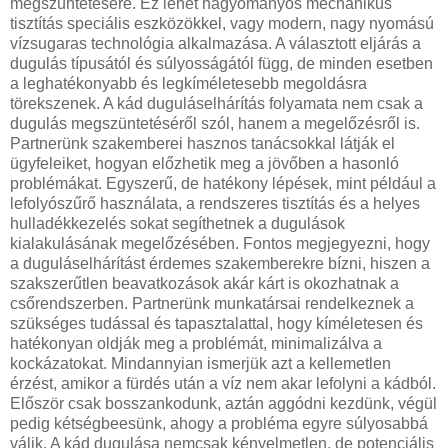
megszüntetésére. Ez lehet hagyományos mechanikus
tisztítás speciális eszközökkel, vagy modern, nagy nyomású
vízsugaras technológia alkalmazása. A választott eljárás a
dugulás típusától és súlyosságától függ, de minden esetben
a leghatékonyabb és legkíméletesebb megoldásra
törekszenek. A kád duguláselhárítás folyamata nem csak a
dugulás megszüntetéséről szól, hanem a megelőzésről is.
Partnerünk szakemberei hasznos tanácsokkal látják el
ügyfeleiket, hogyan előzhetik meg a jövőben a hasonló
problémákat. Egyszerű, de hatékony lépések, mint például a
lefolyószűrő használata, a rendszeres tisztítás és a helyes
hulladékkezelés sokat segíthetnek a dugulások
kialakulásának megelőzésében. Fontos megjegyezni, hogy
a duguláselhárítást érdemes szakemberekre bízni, hiszen a
szakszerűtlen beavatkozások akár kárt is okozhatnak a
csőrendszerben. Partnerünk munkatársai rendelkeznek a
szükséges tudással és tapasztalattal, hogy kíméletesen és
hatékonyan oldják meg a problémát, minimalizálva a
kockázatokat. Mindannyian ismerjük azt a kellemetlen
érzést, amikor a fürdés után a víz nem akar lefolyni a kádból.
Először csak bosszankodunk, aztán aggódni kezdünk, végül
pedig kétségbeesünk, ahogy a probléma egyre súlyosabbá
válik. A kád dugulása nemcsak kényelmetlen, de potenciális