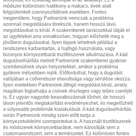
módszer különösen hatékony a makacs, évek alatt
felgyülemlett szennyeződések esetében. Fontos
megemlíteni, hogy Partnerünk nemcsak a probléma
azonnali megoldására törekszik, hanem hosszú távú
megoldásokat is kínál. A szakemberek tanácsokkal látják el
az ügyfeleket arra vonatkozóan, hogyan előzhetik meg a
jövőbeni dugulásokat. Ilyen tippek lehetnek például a
rendszeres karbantartás, a hajfogó használata, vagy
bizonyos környezetbarát tisztítószerek alkalmazása. A kád
duguláselhárítás mellett Partnerünk szakemberei gyakran
szembesülnek olyan helyzetekkel, amikor a probléma
gyökere mélyebben rejlik. Előfordulhat, hogy a dugulást
valójában a csőrendszer elavultsága vagy sérülése okozza.
Ilyen esetekben Partnerünk átfogó megoldást kínál, amely
magában foglalhatja a csövek részleges vagy teljes cseréjét
is. Ez ugyan nagyobb beavatkozásnak tűnhet, de hosszú
távon jelentős megtakarítást eredményezhet, és megelőzheti
a súlyosabb problémák kialakulását. A kád duguláselhárítás
során Partnerünk mindig szem előtt tartja a
környezetvédelmi szempontokat is. A használt tisztítószerek
és módszerek környezetbarátok, nem károsítják sem a
csatornarendszert, sem a természetet. Ez különösen fontos