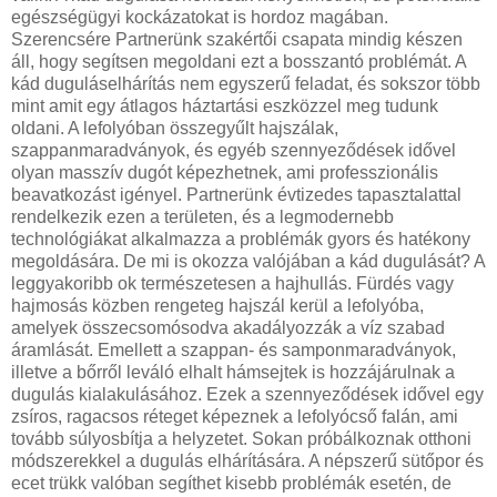
egészségügyi kockázatokat is hordoz magában.
Szerencsére Partnerünk szakértői csapata mindig készen
áll, hogy segítsen megoldani ezt a bosszantó problémát. A
kád duguláselhárítás nem egyszerű feladat, és sokszor több
mint amit egy átlagos háztartási eszközzel meg tudunk
oldani. A lefolyóban összegyűlt hajszálak,
szappanmaradványok, és egyéb szennyeződések idővel
olyan masszív dugót képezhetnek, ami professzionális
beavatkozást igényel. Partnerünk évtizedes tapasztalattal
rendelkezik ezen a területen, és a legmodernebb
technológiákat alkalmazza a problémák gyors és hatékony
megoldására. De mi is okozza valójában a kád dugulását? A
leggyakoribb ok természetesen a hajhullás. Fürdés vagy
hajmosás közben rengeteg hajszál kerül a lefolyóba,
amelyek összecsomósodva akadályozzák a víz szabad
áramlását. Emellett a szappan- és samponmaradványok,
illetve a bőrről leváló elhalt hámsejtek is hozzájárulnak a
dugulás kialakulásához. Ezek a szennyeződések idővel egy
zsíros, ragacsos réteget képeznek a lefolyócső falán, ami
tovább súlyosbítja a helyzetet. Sokan próbálkoznak otthoni
módszerekkel a dugulás elhárítására. A népszerű sütőpor és
ecet trükk valóban segíthet kisebb problémák esetén, de