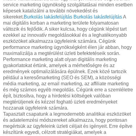
service marketing ügynökség szolgáltatásai minden esetben
képesek katalizálni a további növekedést és
sikereket.
Burkolás lakásfelújítás
Burkolás lakásfelújítás
A
mai digitális korban a marketing területe folyamatosan
változik és fejlődik. A siker kulcsa, hogy cégünk lépést tart
ezekkel az innovatív megoldásokkal és a leghatékonyabb
eszközöket alkalmazza ügyfeleink számára. Cégünk
performance marketing ügynökségként élen jár abban, hogy
maximalizálja a megtérülést üzleti befektetéseik során.
Performance marketing alatt olyan digitális marketing
gyakorlatokat értünk, amelyek a mérhetőségre és az
eredmények optimalizálására épülnek. Ezek közé tartozik
például a keresőmarketing (SEO és SEM), a közösségi
média marketing, az email marketing, az affiliate marketing
és még számos egyéb megoldás. Cégünk erre a szemléletre
épít, biztosítva, hogy a hirdetési költségek valóban
megtérüljenek és kézzel fogható üzleti eredményeket
hozzanak ügyfeleink számára.
Tapasztalt csapatunk a legmodernebb analitikai eszközöket
és adatelemzési módszereket alkalmazza, hogy pontosan
megértsük az ügyfeleink üzleti céljait és igényeit. Erre építve
készítünk egyedi, célzott stratégiákat, amelyek a