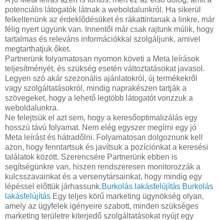
potenciális látogatók látnak a weboldalunkról. Ha sikerül
felkeltenünk az érdeklődésüket és rákattintanak a linkre, már
félig nyert ügyünk van. Innentől már csak rajtunk múlik, hogy
tartalmas és releváns információkkal szolgáljunk, amivel
megtarthatjuk őket.
Partnerünk folyamatosan nyomon követi a Meta leírások
teljesítményét, és szükség esetén változtatásokat javasol.
Legyen szó akár szezonális ajánlatokról, új termékekről
vagy szolgáltatásokról, mindig naprakészen tartják a
szövegeket, hogy a lehető legtöbb látogatót vonzzuk a
weboldalunkra.
Ne felejtsük el azt sem, hogy a keresőoptimalizálás egy
hosszú távú folyamat. Nem elég egyszer megírni egy jó
Meta leírást és hátradőlni. Folyamatosan dolgoznunk kell
azon, hogy fenntartsuk és javítsuk a pozíciónkat a keresési
találatok között. Szerencsére Partnerünk ebben is
segítségünkre van, hiszen rendszeresen monitorozzák a
kulcsszavainkat és a versenytársainkat, hogy mindig egy
lépéssel előttük járhassunk.
Burkolás lakásfelújítás
Burkolás
lakásfelújítás
Egy teljes körű marketing ügynökség olyan,
amely az ügyfelek igényeire szabott, minden szükséges
marketing területre kiterjedő szolgáltatásokat nyújt egy