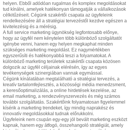
helyen. Ebből adódóan rugalmas és komplex megoldásokat
tud kínálni, amelyek hatékonyan támogatják a vállalkozások
célkitűzéseit. Cégünk szakértői csapata az ügyfeleink
rendelkezésére áll a stratégiai tervezéstől kezdve egészen a
kivitelezésig és a mérésig.
A full service marketing ügynökség legfontosabb előnye,
hogy az ügyfél nem kénytelen több különböző szolgáltatót
igénybe venni, hanem egy helyen megkaphat minden
szükséges marketing megoldást. Ez nagymértékben
egyszerűsíti és hatékonyabbá teszi a folyamatokat. A
különböző marketing területek szakértői csapata közösen
dolgozik az ügyfél céljainak elérésén, így az egyes
tevékenységek szinergiában vannak egymással.
Cégünk kínálatában megtalálható a stratégiai tervezés, a
kreatív tartalomfejlesztés, a közösségi média menedzsment,
a keresőoptimalizálás, a online hirdetések kezelése, az
email marketing, a rendezvényszervezés és még számos
további szolgáltatás. Szakértőink folyamatosan figyelemmel
kísérik a marketing trendeket, így mindig naprakész és
innovatív megoldásokkal tudnak előrukkolni.
Ügyfeleink nem csupán egy-egy jól bevált marketing eszközt
kapnak, hanem egy átfogó, összehangoló stratégiát, amely