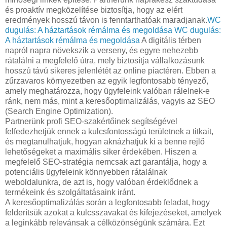
és proaktív megközelítése biztosítja, hogy az elért
eredmények hosszú távon is fenntarthatóak maradjanak.
WC
dugulás: A háztartások rémálma és megoldása
WC dugulás:
A háztartások rémálma és megoldása
A digitális térben
napról napra növekszik a verseny, és egyre nehezebb
rátalálni a megfelelő útra, mely biztosítja vállalkozásunk
hosszú távú sikeres jelenlétét az online piactéren. Ebben a
zűrzavaros környezetben az egyik legfontosabb tényező,
amely meghatározza, hogy ügyfeleink valóban rálelnek-e
ránk, nem más, mint a keresőoptimalizálás, vagyis az SEO
(Search Engine Optimization).
Partnerünk profi SEO-szakértőinek segítségével
felfedezhetjük ennek a kulcsfontosságú területnek a titkait,
és megtanulhatjuk, hogyan aknázhatjuk ki a benne rejlő
lehetőségeket a maximális siker érdekében. Hiszen a
megfelelő SEO-stratégia nemcsak azt garantálja, hogy a
potenciális ügyfeleink könnyebben rátalálnak
weboldalunkra, de azt is, hogy valóban érdeklődnek a
termékeink és szolgáltatásaink iránt.
A keresőoptimalizálás során a legfontosabb feladat, hogy
felderítsük azokat a kulcsszavakat és kifejezéseket, amelyek
a leginkább relevánsak a célközönségünk számára. Ezt