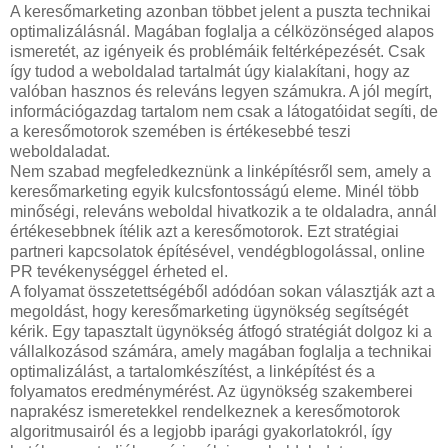
A keresőmarketing azonban többet jelent a puszta technikai
optimalizálásnál. Magában foglalja a célközönséged alapos
ismeretét, az igényeik és problémáik feltérképezését. Csak
így tudod a weboldalad tartalmát úgy kialakítani, hogy az
valóban hasznos és releváns legyen számukra. A jól megírt,
információgazdag tartalom nem csak a látogatóidat segíti, de
a keresőmotorok szemében is értékesebbé teszi
weboldaladat.
Nem szabad megfeledkeznünk a linképítésről sem, amely a
keresőmarketing egyik kulcsfontosságú eleme. Minél több
minőségi, releváns weboldal hivatkozik a te oldaladra, annál
értékesebbnek ítélik azt a keresőmotorok. Ezt stratégiai
partneri kapcsolatok építésével, vendégblogolással, online
PR tevékenységgel érheted el.
A folyamat összetettségéből adódóan sokan választják azt a
megoldást, hogy keresőmarketing ügynökség segítségét
kérik. Egy tapasztalt ügynökség átfogó stratégiát dolgoz ki a
vállalkozásod számára, amely magában foglalja a technikai
optimalizálást, a tartalomkészítést, a linképítést és a
folyamatos eredménymérést. Az ügynökség szakemberei
naprakész ismeretekkel rendelkeznek a keresőmotorok
algoritmusairól és a legjobb iparági gyakorlatokról, így