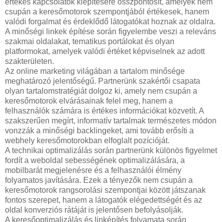
értékes kapcsolatok kiépítésére összpontosít, amelyek nem
csupán a keresőmotorok szempontjából értékesek, hanem
valódi forgalmat és érdeklődő látogatókat hoznak az oldalra.
A minőségi linkek építése során figyelembe veszi a releváns
szakmai oldalakat, tematikus portálokat és olyan
platformokat, amelyek valódi értéket képviselnek az adott
szakterületen.
Az online marketing világában a tartalom minősége
meghatározó jelentőségű. Partnerünk szakértői csapata
olyan tartalomstratégiát dolgoz ki, amely nem csupán a
keresőmotorok elvárásainak felel meg, hanem a
felhasználók számára is értékes információkat közvetít. A
szakszerűen megírt, informatív tartalmak természetes módon
vonzzák a minőségi backlingeket, ami tovább erősíti a
webhely keresőmotorokban elfoglalt pozícióját.
A technikai optimalizálás során partnerünk különös figyelmet
fordít a weboldal sebességének optimalizálására, a
mobilbarát megjelenésre és a felhasználói élmény
folyamatos javítására. Ezek a tényezők nem csupán a
keresőmotorok rangsorolási szempontjai között játszanak
fontos szerepet, hanem a látogatók elégedettségét és az
oldal konverziós rátáját is jelentősen befolyásolják.
A keresőoptimalizálás és linképítés folyamata során