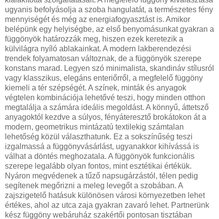
ugyanis befolyásolja a szoba hangulatát, a természetes fény
mennyiségét és még az energiafogyasztást is. Amikor
belépünk egy helyiségbe, az első benyomásunkat gyakran a
függönyök határozzák meg, hiszen ezek keretezik a
külvilágra nyíló ablakainkat. A modern lakberendezési
trendek folyamatosan változnak, de a függönyök szerepe
konstans marad. Legyen szó minimalista, skandináv stílusról
vagy klasszikus, elegáns enteriőrről, a megfelelő függöny
kiemeli a tér szépségét. A színek, minták és anyagok
végtelen kombinációja lehetővé teszi, hogy minden otthon
megtalálja a számára ideális megoldást. A könnyű, áttetsző
anyagoktól kezdve a súlyos, fényáteresztő brokátokon át a
modern, geometrikus mintázatú textilekig számtalan
lehetőség közül választhatunk. Ez a sokszínűség teszi
izgalmassá a függönyvásárlást, ugyanakkor kihívássá is
válhat a döntés meghozatala. A függönyök funkcionális
szerepe legalább olyan fontos, mint esztétikai értékük.
Nyáron megvédenek a tűző napsugárzástól, télen pedig
segítenek megőrizni a meleg levegőt a szobában. A
zajszigetelő hatásuk különösen városi környezetben lehet
értékes, ahol az utca zaja gyakran zavaró lehet. Partnerünk
kész függöny webáruház szakértői pontosan tisztában