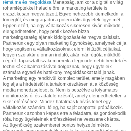
rémálma és megoldása
Manapság, amikor a digitális világ
rohamléptekkel halad előre, a marketing területe is
drasztikusan megváltozott. Egyre nehezebb kiemelkedni a
tömegtől, és megragadni a potenciális ügyfelek figyelmét.
Éppen ezért, ha egy vállalkozás sikeresen kíván működni,
elengedhetetlen, hogy profik kezére bízza
marketingstratégiájának kidolgozását és megvalósítását.
Partnerünk egy olyan marketing ügynökség, amelynek célja,
hogy segítsen a vállalkozásoknak elérni kitűzött céljaikat,
legyen szó akár újonnan induló, akár már régóta működő
cégről. Tapasztalt szakembereik a legmodernebb trendek és
technikák alkalmazásával dolgoznak, hogy ügyfeleik
számára egyedi és hatékony megoldásokat találjanak.
A marketing egy rendkívül komplex terület, amely magában
foglalja a hirdetéstől a tartalomkészítésen át a közösségi
média menedzselését is. Nem is beszélve a folyamatos
monitorozásról és adatelemzésről, amely elengedhetetlen a
siker eléréséhez. Mindez hatalmas kihívás lehet egy
vállalkozás számára, főleg, ha saját csapattal próbálkozik.
Partnerünk azonban képes erre a feladatra, és gondoskodik
róla, hogy ügyfeleinek erőfeszítései ne vesszenek kárba.
Az ügynökség szakemberei pontos helyzetfelmérést
végeznek, hogy megértsék a vállalkozás egyedi igényeit és