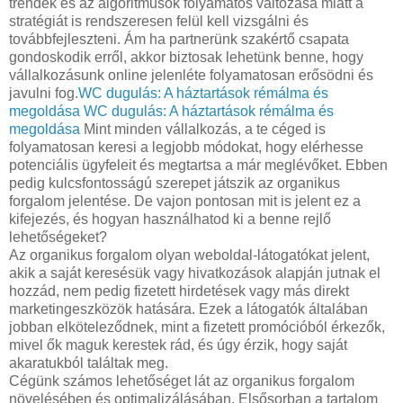
trendek és az algoritmusok folyamatos változása miatt a
stratégiát is rendszeresen felül kell vizsgálni és
továbbfejleszteni. Ám ha partnerünk szakértő csapata
gondoskodik erről, akkor biztosak lehetünk benne, hogy
vállalkozásunk online jelenléte folyamatosan erősödni és
javulni fog.
WC dugulás: A háztartások rémálma és
megoldása
WC dugulás: A háztartások rémálma és
megoldása
Mint minden vállalkozás, a te céged is
folyamatosan keresi a legjobb módokat, hogy elérhesse
potenciális ügyfeleit és megtartsa a már meglévőket. Ebben
pedig kulcsfontosságú szerepet játszik az organikus
forgalom jelentése. De vajon pontosan mit is jelent ez a
kifejezés, és hogyan használhatod ki a benne rejlő
lehetőségeket?
Az organikus forgalom olyan weboldal-látogatókat jelent,
akik a saját keresésük vagy hivatkozások alapján jutnak el
hozzád, nem pedig fizetett hirdetések vagy más direkt
marketingeszközök hatására. Ezek a látogatók általában
jobban elköteleződnek, mint a fizetett promócióból érkezők,
mivel ők maguk kerestek rád, és úgy érzik, hogy saját
akaratukból találtak meg.
Cégünk számos lehetőséget lát az organikus forgalom
növelésében és optimalizálásában. Elsősorban a tartalom