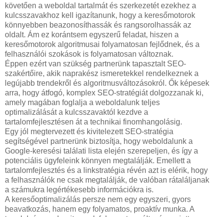
követően a weboldal tartalmát és szerkezetét ezekhez a
kulcsszavakhoz kell igazítanunk, hogy a keresőmotorok
könnyebben beazonosíthassák és rangsorolhassák az
oldalt. Ám ez korántsem egyszerű feladat, hiszen a
keresőmotorok algoritmusai folyamatosan fejlődnek, és a
felhasználói szokások is folyamatosan változnak.
Éppen ezért van szükség partnerünk tapasztalt SEO-
szakértőire, akik naprakész ismeretekkel rendelkeznek a
legújabb trendekről és algoritmusváltozásokról. Ők képesek
arra, hogy átfogó, komplex SEO-stratégiát dolgozzanak ki,
amely magában foglalja a weboldalunk teljes
optimalizálását a kulcsszavaktól kezdve a
tartalomfejlesztésen át a technikai finomhangolásig.
Egy jól megtervezett és kivitelezett SEO-stratégia
segítségével partnerünk biztosítja, hogy weboldalunk a
Google-keresési találati lista elején szerepeljen, és így a
potenciális ügyfeleink könnyen megtalálják. Emellett a
tartalomfejlesztés és a linkstratégia révén azt is elérik, hogy
a felhasználók ne csak megtalálják, de valóban rátaláljanak
a számukra legértékesebb információkra is.
A keresőoptimalizálás persze nem egy egyszeri, gyors
beavatkozás, hanem egy folyamatos, proaktív munka. A