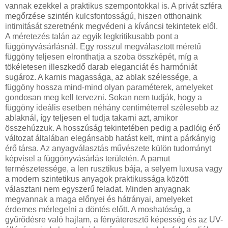
vannak ezekkel a praktikus szempontokkal is. A privát szféra
megőrzése szintén kulcsfontosságú, hiszen otthonaink
intimitását szeretnénk megvédeni a kíváncsi tekintetek elől.
A méretezés talán az egyik legkritikusabb pont a
függönyvásárlásnál. Egy rosszul megválasztott méretű
függöny teljesen elronthatja a szoba összképét, míg a
tökéletesen illeszkedő darab eleganciát és harmóniát
sugároz. A karnis magassága, az ablak szélessége, a
függöny hossza mind-mind olyan paraméterek, amelyeket
gondosan meg kell tervezni. Sokan nem tudják, hogy a
függöny ideális esetben néhány centiméterrel szélesebb az
ablaknál, így teljesen el tudja takarni azt, amikor
összehúzzuk. A hosszúság tekintetében pedig a padlóig érő
változat általában elegánsabb hatást kelt, mint a párkányig
érő társa. Az anyagválasztás művészete külön tudományt
képvisel a függönyvásárlás területén. A pamut
természetessége, a len rusztikus bája, a selyem luxusa vagy
a modern szintetikus anyagok praktikussága között
választani nem egyszerű feladat. Minden anyagnak
megvannak a maga előnyei és hátrányai, amelyeket
érdemes mérlegelni a döntés előtt. A moshatóság, a
gyűrődésre való hajlam, a fényáteresztő képesség és az UV-