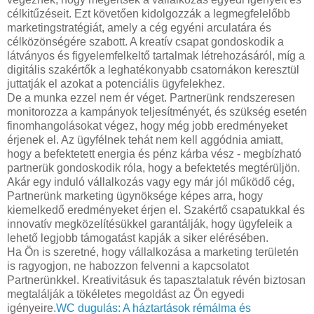
célkitűzéseit. Ezt követően kidolgozzák a legmegfelelőbb
marketingstratégiát, amely a cég egyéni arculatára és
célközönségére szabott. A kreatív csapat gondoskodik a
látványos és figyelemfelkeltő tartalmak létrehozásáról, míg a
digitális szakértők a leghatékonyabb csatornákon keresztül
juttatják el azokat a potenciális ügyfelekhez.
De a munka ezzel nem ér véget. Partnerünk rendszeresen
monitorozza a kampányok teljesítményét, és szükség esetén
finomhangolásokat végez, hogy még jobb eredményeket
érjenek el. Az ügyfélnek tehát nem kell aggódnia amiatt,
hogy a befektetett energia és pénz kárba vész - megbízható
partnerük gondoskodik róla, hogy a befektetés megtérüljön.
Akár egy induló vállalkozás vagy egy már jól működő cég,
Partnerünk marketing ügynöksége képes arra, hogy
kiemelkedő eredményeket érjen el. Szakértő csapatukkal és
innovatív megközelítésükkel garantálják, hogy ügyfeleik a
lehető legjobb támogatást kapják a siker elérésében.
Ha Ön is szeretné, hogy vállalkozása a marketing területén
is ragyogjon, ne habozzon felvenni a kapcsolatot
Partnerünkkel. Kreativitásuk és tapasztalatuk révén biztosan
megtalálják a tökéletes megoldást az Ön egyedi
igényeire.
WC dugulás: A háztartások rémálma és