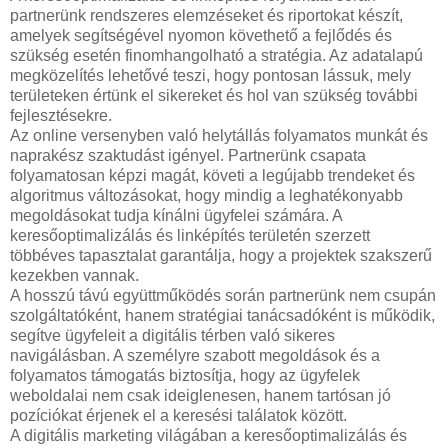
partnerünk rendszeres elemzéseket és riportokat készít,
amelyek segítségével nyomon követhető a fejlődés és
szükség esetén finomhangolható a stratégia. Az adatalapú
megközelítés lehetővé teszi, hogy pontosan lássuk, mely
területeken értünk el sikereket és hol van szükség további
fejlesztésekre.
Az online versenyben való helytállás folyamatos munkát és
naprakész szaktudást igényel. Partnerünk csapata
folyamatosan képzi magát, követi a legújabb trendeket és
algoritmus változásokat, hogy mindig a leghatékonyabb
megoldásokat tudja kínálni ügyfelei számára. A
keresőoptimalizálás és linképítés területén szerzett
többéves tapasztalat garantálja, hogy a projektek szakszerű
kezekben vannak.
A hosszú távú együttműködés során partnerünk nem csupán
szolgáltatóként, hanem stratégiai tanácsadóként is működik,
segítve ügyfeleit a digitális térben való sikeres
navigálásban. A személyre szabott megoldások és a
folyamatos támogatás biztosítja, hogy az ügyfelek
weboldalai nem csak ideiglenesen, hanem tartósan jó
pozíciókat érjenek el a keresési találatok között.
A digitális marketing világában a keresőoptimalizálás és