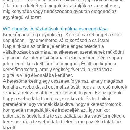
általában a kétrétegű megoldást ajánlják a szakemberek,
míg konyhába vagy fürdőszobába gyakran elegendő az
egyrétegű változat.
WC dugulás: A háztartások rémálma és megoldása
Keresőmarketing ügynökség - Keresőmarketinggel a siker
kapujában - Így emelheted vállalkozásod a csúcsra!
Napjainkban az online jelenlét elengedhetetlen a
vállalkozások számára, ha sikeresen szeretnének működni
a piacon. Az internet világában azonban nem elég csupán
jelen lenni, ki is kell tűnni a tömegből. És itt jön képbe a
keresőmarketing, amely segítségével vállalkozásod a
digitális világ élvonalába kerülhet.
A keresőmarketing egy összetett folyamat, amely magában
foglalja a weboldalad optimalizálását, hogy a keresőmotorok
számára relevánsabb és értékesebb legyen. Ez azt jelenti,
hogy a weboldalad tartalma, szerkezete és technikai
paraméterei úgy vannak kialakítva, hogy a keresőmotorok
könnyedén megtalálják és indexeljék azt. Így amikor
potenciális ügyfeleid a te szolgáltatásaidra vagy termékedre
keresnek rá, a te weboldalad jelenik meg az első találatok
között.