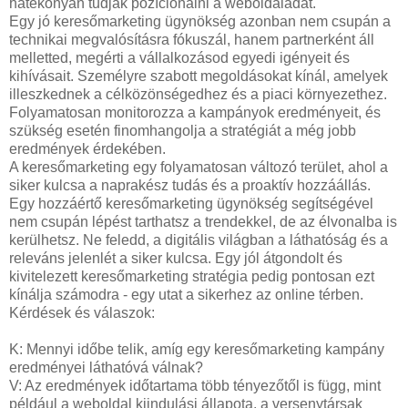
hatékonyan tudják pozícionálni a weboldaladat.
Egy jó keresőmarketing ügynökség azonban nem csupán a
technikai megvalósításra fókuszál, hanem partnerként áll
melletted, megérti a vállalkozásod egyedi igényeit és
kihívásait. Személyre szabott megoldásokat kínál, amelyek
illeszkednek a célközönségedhez és a piaci környezethez.
Folyamatosan monitorozza a kampányok eredményeit, és
szükség esetén finomhangolja a stratégiát a még jobb
eredmények érdekében.
A keresőmarketing egy folyamatosan változó terület, ahol a
siker kulcsa a naprakész tudás és a proaktív hozzáállás.
Egy hozzáértő keresőmarketing ügynökség segítségével
nem csupán lépést tarthatsz a trendekkel, de az élvonalba is
kerülhetsz. Ne feledd, a digitális világban a láthatóság és a
releváns jelenlét a siker kulcsa. Egy jól átgondolt és
kivitelezett keresőmarketing stratégia pedig pontosan ezt
kínálja számodra - egy utat a sikerhez az online térben.
Kérdések és válaszok:
K: Mennyi időbe telik, amíg egy keresőmarketing kampány
eredményei láthatóvá válnak?
V: Az eredmények időtartama több tényezőtől is függ, mint
például a weboldal kiindulási állapota, a versenytársak