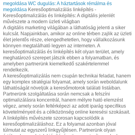
megoldása
WC dugulás: A háztartások rémálma és
megoldása
Keresőoptimalizálás linképítés -
Keresőoptimalizálás és linképítés: A digitális jelenlét
művészete a modern üzleti világban
A digitális marketing világában a láthatóság jelenti a siker
kulcsát. Napjainkban, amikor az online térben zajlik az üzleti
élet jelentős része, elengedhetetlen, hogy vállalkozásunk
könnyen megtalálható legyen az interneten. A
keresőoptimalizálás és linképítés két olyan terület, amely
meghatározó szerepet játszik ebben a folyamatban, és
amelyben partnerünk kiemelkedő szakértelemmel
rendelkezik.
A keresőoptimalizálás nem csupán technikai feladat, hanem
egy komplex stratégiai folyamat, amely során weboldalunk
láthatóságát növeljük a keresőmotorok találati listáiban.
Partnerünk szolgáltatása során nemcsak a felszíni
optimalizálásra koncentrál, hanem mélyre ható elemzést
végez, amely során feltérképezi az adott iparág specifikus
követelményeit és a célközönség online keresési szokásait.
A linképítés művészete szorosan kapcsolódik a
keresőoptimalizáláshoz. Ez a folyamat azonban jóval
túlmutat az egyszerű linkgyűjtésen. Partnerünk olyan