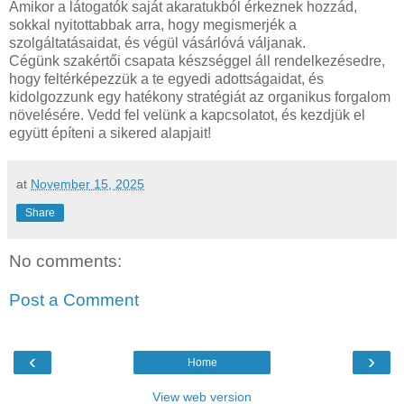
Amikor a látogatók saját akaratukból érkeznek hozzád,
sokkal nyitottabbak arra, hogy megismerjék a
szolgáltatásaidat, és végül vásárlóvá váljanak.
Cégünk szakértői csapata készséggel áll rendelkezésedre,
hogy feltérképezzük a te egyedi adottságaidat, és
kidolgozzunk egy hatékony stratégiát az organikus forgalom
növelésére. Vedd fel velünk a kapcsolatot, és kezdjük el
együtt építeni a sikered alapjait!
at
November 15, 2025
Share
No comments:
Post a Comment
‹
›
Home
View web version