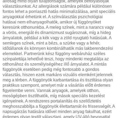
állóság mind olyan tulajdonságok, amelyek befolyásolják
választásunkat. Az allergiások számára például különösen
fontos lehet a porriasztó hatás minimalizálása, amit speciális
anyagokkal érhetünk el. A színválasztás pszichológiai
hatásai nem elhanyagolhatók, amikor új függönyöket
keresünk otthonunkba. A meleg színek, mint a narancs vagy
a vörös, energiát és dinamizmust sugároznak, míg a hideg
árnyalatok, például a kék vagy a zöld nyugtató hatásúak. A
semleges színek, mint a bézs, a szürke vagy a fehér,
időtállanok és könnyen kombinálhatók más lakberendezési
elemekkel. Partnerünk kész függöny webáruház széles
színpalettája lehetővé teszi, hogy mindenki megtalálja az
otthonához és személyiségéhez illő árnyalatot. A mintás
függönyök esetében pedig még fontosabb a gondos
választás, hiszen ezek markáns vizuális elemként jelennek
meg a térben. A függönyök karbantartása és tisztítása olyan
praktikus szempont, amelyet már a vásárlás előtt érdemes
figyelembe venni. Vannak anyagok, amelyek otthon,
mosógépben tisztíthatók, míg mások speciális kezelést
igényelnek. A rendszeres portalanítás és szellőztetés
meghosszabbítja a függönyök élettartamát és frissességét. A
napsugárzás hatására idővel minden anyag fakulhat, ezért
érdemes olyan textilt választani, amely UV-álló bevonattal