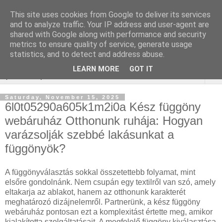
This site uses cookies from Google to deliver its services
Keresőoptimalizálás :
and to analyze traffic. Your IP address and user-agent are
shared with Google along with performance and security
gépjármű felmérés
metrics to ensure quality of service, generate usage
statistics, and to detect and address abuse.
LEARN MORE
GOT IT
▼
Saturday, November 15, 2025
6l0t05290a605k1m2i0a Kész függöny
webáruház Otthonunk ruhája: Hogyan
varázsolják szebbé lakásunkat a
függönyök?
A függönyválasztás sokkal összetettebb folyamat, mint
elsőre gondolnánk. Nem csupán egy textilről van szó, amely
eltakarja az ablakot, hanem az otthonunk karakterét
meghatározó dizájnelemről. Partnerünk, a kész függöny
webáruház pontosan ezt a komplexitást értette meg, amikor
kialakította szolgáltatásait. A megfelelő függöny kiválasztása