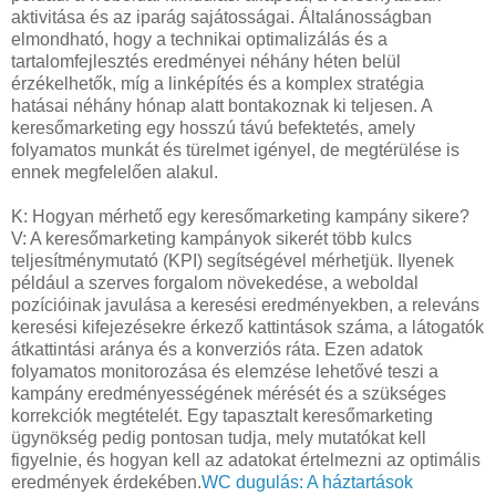
aktivitása és az iparág sajátosságai. Általánosságban
elmondható, hogy a technikai optimalizálás és a
tartalomfejlesztés eredményei néhány héten belül
érzékelhetők, míg a linképítés és a komplex stratégia
hatásai néhány hónap alatt bontakoznak ki teljesen. A
keresőmarketing egy hosszú távú befektetés, amely
folyamatos munkát és türelmet igényel, de megtérülése is
ennek megfelelően alakul.
K: Hogyan mérhető egy keresőmarketing kampány sikere?
V: A keresőmarketing kampányok sikerét több kulcs
teljesítménymutató (KPI) segítségével mérhetjük. Ilyenek
például a szerves forgalom növekedése, a weboldal
pozícióinak javulása a keresési eredményekben, a releváns
keresési kifejezésekre érkező kattintások száma, a látogatók
átkattintási aránya és a konverziós ráta. Ezen adatok
folyamatos monitorozása és elemzése lehetővé teszi a
kampány eredményességének mérését és a szükséges
korrekciók megtételét. Egy tapasztalt keresőmarketing
ügynökség pedig pontosan tudja, mely mutatókat kell
figyelnie, és hogyan kell az adatokat értelmezni az optimális
eredmények érdekében.
WC dugulás: A háztartások