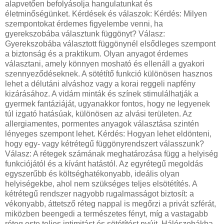
alapvetően befolyásolja hangulatunkat és
életminőségünket. Kérdések és válaszok: Kérdés: Milyen
szempontokat érdemes figyelembe venni, ha
gyerekszobába választunk függönyt? Válasz:
Gyerekszobába választott függönynél elsődleges szempont
a biztonság és a praktikum. Olyan anyagot érdemes
választani, amely könnyen mosható és ellenáll a gyakori
szennyeződéseknek. A sötétítő funkció különösen hasznos
lehet a délutáni alváshoz vagy a korai reggeli napfény
kizárásához. A vidám minták és színek stimulálhatják a
gyermek fantáziáját, ugyanakkor fontos, hogy ne legyenek
túl izgató hatásúak, különösen az alvási területen. Az
allergiamentes, pormentes anyagok választása szintén
lényeges szempont lehet. Kérdés: Hogyan lehet eldönteni,
hogy egy- vagy kétrétegű függönyrendszert válasszunk?
Válasz: A rétegek számának meghatározása függ a helyiség
funkciójától és a kívánt hatástól. Az egyrétegű megoldás
egyszerűbb és költséghatékonyabb, ideális olyan
helyiségekbe, ahol nem szükséges teljes elsötétítés. A
kétrétegű rendszer nagyobb rugalmasságot biztosít: a
vékonyabb, áttetsző réteg nappal is megőrzi a privát szférát,
miközben beengedi a természetes fényt, míg a vastagabb
réteg este teljes intimitást és sötétítést nyújt. Hálószobákba