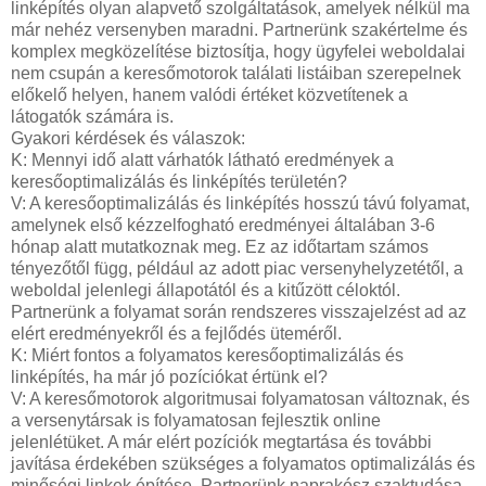
linképítés olyan alapvető szolgáltatások, amelyek nélkül ma
már nehéz versenyben maradni. Partnerünk szakértelme és
komplex megközelítése biztosítja, hogy ügyfelei weboldalai
nem csupán a keresőmotorok találati listáiban szerepelnek
előkelő helyen, hanem valódi értéket közvetítenek a
látogatók számára is.
Gyakori kérdések és válaszok:
K: Mennyi idő alatt várhatók látható eredmények a
keresőoptimalizálás és linképítés területén?
V: A keresőoptimalizálás és linképítés hosszú távú folyamat,
amelynek első kézzelfogható eredményei általában 3-6
hónap alatt mutatkoznak meg. Ez az időtartam számos
tényezőtől függ, például az adott piac versenyhelyzetétől, a
weboldal jelenlegi állapotától és a kitűzött céloktól.
Partnerünk a folyamat során rendszeres visszajelzést ad az
elért eredményekről és a fejlődés üteméről.
K: Miért fontos a folyamatos keresőoptimalizálás és
linképítés, ha már jó pozíciókat értünk el?
V: A keresőmotorok algoritmusai folyamatosan változnak, és
a versenytársak is folyamatosan fejlesztik online
jelenlétüket. A már elért pozíciók megtartása és további
javítása érdekében szükséges a folyamatos optimalizálás és
minőségi linkek építése. Partnerünk naprakész szaktudása