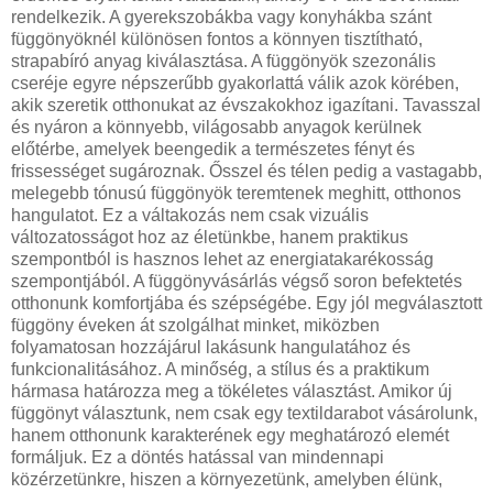
rendelkezik. A gyerekszobákba vagy konyhákba szánt
függönyöknél különösen fontos a könnyen tisztítható,
strapabíró anyag kiválasztása. A függönyök szezonális
cseréje egyre népszerűbb gyakorlattá válik azok körében,
akik szeretik otthonukat az évszakokhoz igazítani. Tavasszal
és nyáron a könnyebb, világosabb anyagok kerülnek
előtérbe, amelyek beengedik a természetes fényt és
frissességet sugároznak. Ősszel és télen pedig a vastagabb,
melegebb tónusú függönyök teremtenek meghitt, otthonos
hangulatot. Ez a váltakozás nem csak vizuális
változatosságot hoz az életünkbe, hanem praktikus
szempontból is hasznos lehet az energiatakarékosság
szempontjából. A függönyvásárlás végső soron befektetés
otthonunk komfortjába és szépségébe. Egy jól megválasztott
függöny éveken át szolgálhat minket, miközben
folyamatosan hozzájárul lakásunk hangulatához és
funkcionalitásához. A minőség, a stílus és a praktikum
hármasa határozza meg a tökéletes választást. Amikor új
függönyt választunk, nem csak egy textildarabot vásárolunk,
hanem otthonunk karakterének egy meghatározó elemét
formáljuk. Ez a döntés hatással van mindennapi
közérzetünkre, hiszen a környezetünk, amelyben élünk,