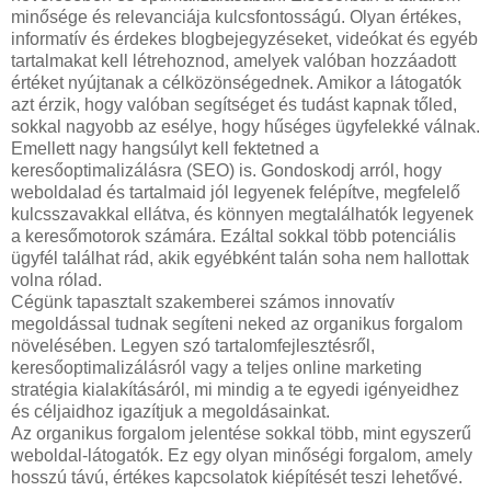
minősége és relevanciája kulcsfontosságú. Olyan értékes,
informatív és érdekes blogbejegyzéseket, videókat és egyéb
tartalmakat kell létrehoznod, amelyek valóban hozzáadott
értéket nyújtanak a célközönségednek. Amikor a látogatók
azt érzik, hogy valóban segítséget és tudást kapnak tőled,
sokkal nagyobb az esélye, hogy hűséges ügyfelekké válnak.
Emellett nagy hangsúlyt kell fektetned a
keresőoptimalizálásra (SEO) is. Gondoskodj arról, hogy
weboldalad és tartalmaid jól legyenek felépítve, megfelelő
kulcsszavakkal ellátva, és könnyen megtalálhatók legyenek
a keresőmotorok számára. Ezáltal sokkal több potenciális
ügyfél találhat rád, akik egyébként talán soha nem hallottak
volna rólad.
Cégünk tapasztalt szakemberei számos innovatív
megoldással tudnak segíteni neked az organikus forgalom
növelésében. Legyen szó tartalomfejlesztésről,
keresőoptimalizálásról vagy a teljes online marketing
stratégia kialakításáról, mi mindig a te egyedi igényeidhez
és céljaidhoz igazítjuk a megoldásainkat.
Az organikus forgalom jelentése sokkal több, mint egyszerű
weboldal-látogatók. Ez egy olyan minőségi forgalom, amely
hosszú távú, értékes kapcsolatok kiépítését teszi lehetővé.