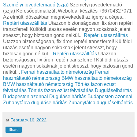
Személyi jövedelemadó (szja)
Személyi jövedelemadó
(szja) Keresőoptimalizált Weboldal készítés +36704327071
Az elmúlt időszakban megnövekedett az igény a céges...
Reptéri utasszállítás
Utazzon biztonságosan, fix áron reptéri
transzferrel! Külföldi utazás esetén nagyon sokaknak jelent
stresszt, hogy biztosan gond nélkül...
Reptéri utasszállítás
Utazzon biztonságosan, fix áron reptéri transzferrel! Külföldi
utazás esetén nagyon sokaknak jelent stresszt, hogy
biztosan gond nélkül...
Reptéri utasszállítás
Utazzon
biztonságosan, fix áron reptéri transzferrel! Külföldi utazás
esetén nagyon sokaknak jelent stresszt, hogy biztosan gond
nélkül...
Ferrari használtautó németország
Ferrari
használtautó németország
BMW használtautó németország
BMW használtautó németország
Tört és fazon ezüst
felvásárlás
Tört és fazon ezüst felvásárlás
Duguláselhárítás
Budapesten azonnal
Duguláselhárítás Budapesten azonnal
Zuhanytálca duguláselhárítás
Zuhanytálca duguláselhárítás
at
February 16, 2022
Share