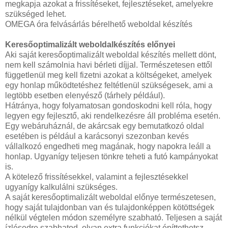
megkapja azokat a frissítéseket, fejlesztéseket, amelyekre
szükséged lehet.
OMEGA óra felvásárlás bérelhető weboldal készítés
Keresőoptimalizált weboldalkészítés előnyei
Aki saját keresőoptimalizált weboldal készítés mellett dönt,
nem kell számolnia havi bérleti díjjal. Természetesen ettől
függetlenül meg kell fizetni azokat a költségeket, amelyek
egy honlap működtetéshez feltétlenül szükségesek, ami a
legtöbb esetben elenyésző (tárhely például).
Hátránya, hogy folyamatosan gondoskodni kell róla, hogy
legyen egy fejlesztő, aki rendelkezésre áll probléma esetén.
Egy webáruháznál, de akárcsak egy bemutatkozó oldal
esetében is például a karácsonyi szezonban kevés
vállalkozó engedheti meg magának, hogy napokra leáll a
honlap. Ugyanígy teljesen tönkre teheti a futó kampányokat
is.
A kötelező frissítésekkel, valamint a fejlesztésekkel
ugyanígy kalkulálni szükséges.
A saját keresőoptimalizált weboldal előnye természetesen,
hogy saját tulajdonban van és tulajdonképpen kötöttségek
nélkül végtelen módon személyre szabható. Teljesen a saját
ízlésedre szabhatod, olyan extra funkciókat építtethetsz