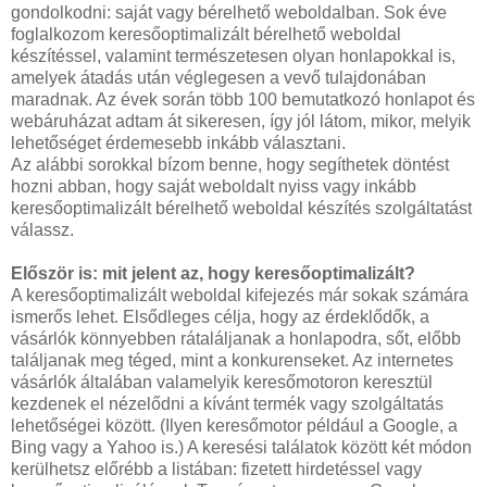
gondolkodni: saját vagy bérelhető weboldalban. Sok éve
foglalkozom keresőoptimalizált bérelhető weboldal
készítéssel, valamint természetesen olyan honlapokkal is,
amelyek átadás után véglegesen a vevő tulajdonában
maradnak. Az évek során több 100 bemutatkozó honlapot és
webáruházat adtam át sikeresen, így jól látom, mikor, melyik
lehetőséget érdemesebb inkább választani.
Az alábbi sorokkal bízom benne, hogy segíthetek döntést
hozni abban, hogy saját weboldalt nyiss vagy inkább
keresőoptimalizált bérelhető weboldal készítés szolgáltatást
válassz.
Először is: mit jelent az, hogy keresőoptimalizált?
A keresőoptimalizált weboldal kifejezés már sokak számára
ismerős lehet. Elsődleges célja, hogy az érdeklődők, a
vásárlók könnyebben rátaláljanak a honlapodra, sőt, előbb
találjanak meg téged, mint a konkurenseket. Az internetes
vásárlók általában valamelyik keresőmotoron keresztül
kezdenek el nézelődni a kívánt termék vagy szolgáltatás
lehetőségei között. (Ilyen keresőmotor például a Google, a
Bing vagy a Yahoo is.) A keresési találatok között két módon
kerülhetsz előrébb a listában: fizetett hirdetéssel vagy