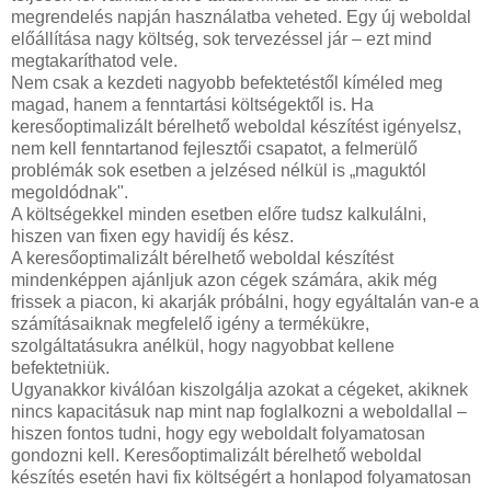
megrendelés napján használatba veheted. Egy új weboldal
előállítása nagy költség, sok tervezéssel jár – ezt mind
megtakaríthatod vele.
Nem csak a kezdeti nagyobb befektetéstől kíméled meg
magad, hanem a fenntartási költségektől is. Ha
keresőoptimalizált bérelhető weboldal készítést igényelsz,
nem kell fenntartanod fejlesztői csapatot, a felmerülő
problémák sok esetben a jelzésed nélkül is „maguktól
megoldódnak".
A költségekkel minden esetben előre tudsz kalkulálni,
hiszen van fixen egy havidíj és kész.
A keresőoptimalizált bérelhető weboldal készítést
mindenképpen ajánljuk azon cégek számára, akik még
frissek a piacon, ki akarják próbálni, hogy egyáltalán van-e a
számításaiknak megfelelő igény a termékükre,
szolgáltatásukra anélkül, hogy nagyobbat kellene
befektetniük.
Ugyanakkor kiválóan kiszolgálja azokat a cégeket, akiknek
nincs kapacitásuk nap mint nap foglalkozni a weboldallal –
hiszen fontos tudni, hogy egy weboldalt folyamatosan
gondozni kell. Keresőoptimalizált bérelhető weboldal
készítés esetén havi fix költségért a honlapod folyamatosan