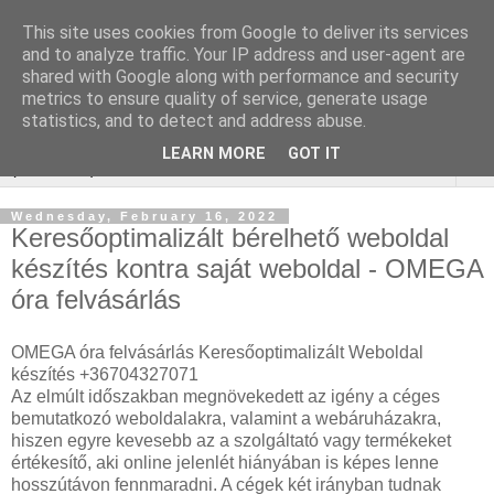
This site uses cookies from Google to deliver its services
Keresőoptimalizálás :
and to analyze traffic. Your IP address and user-agent are
shared with Google along with performance and security
gépjármű felmérés
metrics to ensure quality of service, generate usage
statistics, and to detect and address abuse.
LEARN MORE
GOT IT
▼
Wednesday, February 16, 2022
Keresőoptimalizált bérelhető weboldal
készítés kontra saját weboldal - OMEGA
óra felvásárlás
OMEGA óra felvásárlás Keresőoptimalizált Weboldal
készítés +36704327071
Az elmúlt időszakban megnövekedett az igény a céges
bemutatkozó weboldalakra, valamint a webáruházakra,
hiszen egyre kevesebb az a szolgáltató vagy termékeket
értékesítő, aki online jelenlét hiányában is képes lenne
hosszútávon fennmaradni. A cégek két irányban tudnak