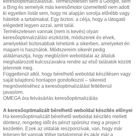
keresőoptimalizálással. Természetesen sem a Google, sem
a Bing és semelyik más keresőmotor üzemeltető nem adott
ki egyetlen listát sem, hogy mi alapján sorolja előrébb vagy
hátrébb a tartalmakat. Egy biztos: a célja, hogy a látogató
elégedett legyen azzal, amit talál.
Természetesen vannak (nem is kevés) olyan
keresőoptimalizálási eszközök, módszerek és elvek,
amelyekkel biztosabbak lehetünk a sikerben, amelyeket én
magam is használok. Módszereim sikerét pedig
alátámasztja, hogy megbízóim weboldalai az általuk
meghatározott kulcsszavakra rendre az első találatok között
jelennek meg.
Függetlenül attól, hogy bérelhető weboldal készítésen vagy
saját tulajdonú honlapon gondolkozol – sikereid
megnöveléséhez a keresőoptimalizálást feltétlenül
javaslom.
OMEGA óra felvásárlás keresőoptimalizálás
A keresőoptimalizált bérelhető weboldal készítés előnyei
Ha keresőoptimalizált bérelhető weboldal készítés mellett
döntesz, rengeteg időt és pénzt spórolsz meg a project
kezdetén. Ezek az oldalak reszponzívak, van, hogy már
teljesen fel vannak töltve tartalommal és akár már a