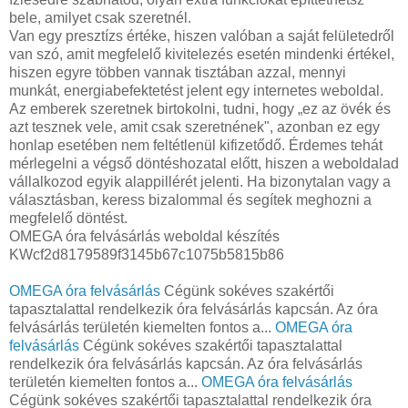
bele, amilyet csak szeretnél.
Van egy presztízs értéke, hiszen valóban a saját felületedről
van szó, amit megfelelő kivitelezés esetén mindenki értékel,
hiszen egyre többen vannak tisztában azzal, mennyi
munkát, energiabefektetést jelent egy internetes weboldal.
Az emberek szeretnek birtokolni, tudni, hogy „ez az övék és
azt tesznek vele, amit csak szeretnének", azonban ez egy
honlap esetében nem feltétlenül kifizetődő. Érdemes tehát
mérlegelni a végső döntéshozatal előtt, hiszen a weboldalad
vállalkozod egyik alappillérét jelenti. Ha bizonytalan vagy a
választásban, keress bizalommal és segítek meghozni a
megfelelő döntést.
OMEGA óra felvásárlás weboldal készítés
KWcf2d8179589f3145b67c1075b5815b86
OMEGA óra felvásárlás
Cégünk sokéves szakértői
tapasztalattal rendelkezik óra felvásárlás kapcsán. Az óra
felvásárlás területén kiemelten fontos a...
OMEGA óra
felvásárlás
Cégünk sokéves szakértői tapasztalattal
rendelkezik óra felvásárlás kapcsán. Az óra felvásárlás
területén kiemelten fontos a...
OMEGA óra felvásárlás
Cégünk sokéves szakértői tapasztalattal rendelkezik óra