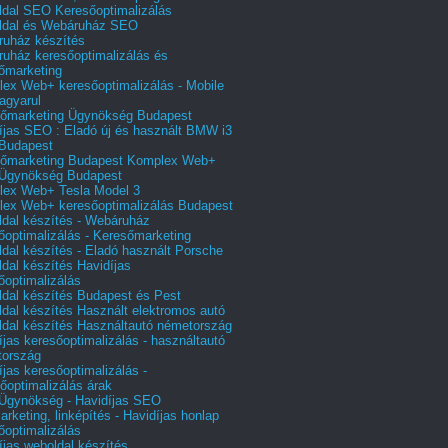
dal SEO Keresőoptimalizálás
ldal és Webáruház SEO
uház készítés
uház keresőoptimalizálás és
őmarketing
ex Web+ keresőoptimalizálás - Mobile
agyarul
őmarketing Ügynökség Budapest
íjas SEO : Eladó új és használt BMW i3
Budapest
őmarketing Budapest Komplex Web+
Ügynökség Budapest
ex Web+ Tesla Model 3
ex Web+ keresőoptimalizálás Budapest
dal készítés - Webáruház
őoptimalizálás - Keresőmarketing
dal készítés - Eladó használt Porsche
dal készítés Havidíjas
őoptimalizálás
dal készítés Budapest és Pest
dal készítés Használt elektromos autó
dal készítés Használtautó németország
íjas keresőoptimalizálás - használtautó
tország
íjas keresőoptimalizálás -
őoptimalizálás árak
gynökség - Havidíjas SEO
arketing, linképítés - Havidíjas honlap
őoptimalizálás
íjas weboldal készítés