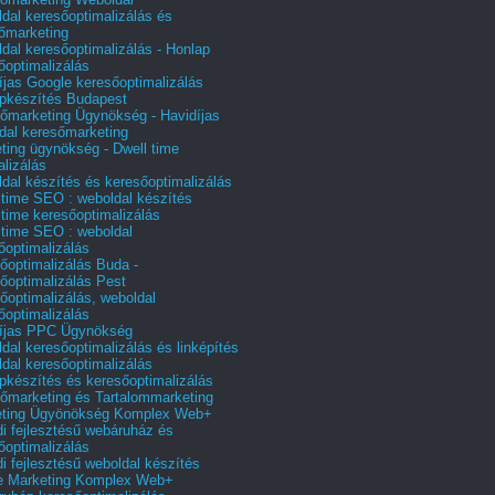
dal keresőoptimalizálás és
őmarketing
dal keresőoptimalizálás - Honlap
őoptimalizálás
íjas Google keresőoptimalizálás
pkészítés Budapest
őmarketing Ügynökség - Havidíjas
dal keresőmarketing
ting ügynökség - Dwell time
alizálás
dal készítés és keresőoptimalizálás
 time SEO : weboldal készítés
 time keresőoptimalizálás
 time SEO : weboldal
őoptimalizálás
őoptimalizálás Buda -
őoptimalizálás Pest
őoptimalizálás, weboldal
őoptimalizálás
íjas PPC Ügynökség
dal keresőoptimalizálás és linképítés
dal keresőoptimalizálás
pkészítés és keresőoptimalizálás
őmarketing és Tartalommarketing
eting Ügyönökség Komplex Web+
i fejlesztésű webáruház és
őoptimalizálás
i fejlesztésű weboldal készítés
e Marketing Komplex Web+