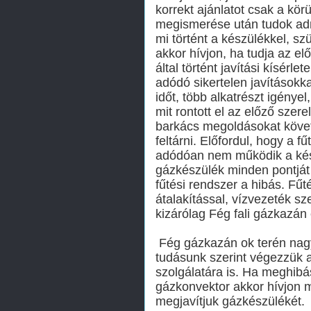
korrekt ajánlatot csak a kör
megismerése után tudok adni
mi történt a készülékkel, s
akkor hívjon, ha tudja az 
által történt javítási kísérl
adódó sikertelen javításokka
időt, több alkatrészt igényel
mit rontott el az előző szerel
barkács megoldásokat követe
feltárni. Előfordul, hogy a f
adódóan nem működik a kész
gázkészülék minden pontját 
fűtési rendszer a hibás. Fűté
átalakítással, vízvezeték sz
kizárólag Fég fali gázkazán é
Fég gázkazán ok terén nagy
tudásunk szerint végezzük 
szolgálatára is. Ha meghib
gázkonvektor akkor hívjon 
megjavítjuk gázkészülékét.