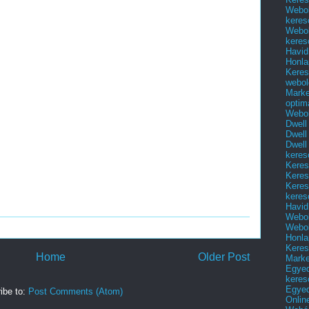
Webol
keres
Webol
keres
Havid
Honla
Keres
webol
Marke
optim
Webol
Dwell
Dwell
Dwell
keres
Keres
Keres
Keres
keres
Havid
Webol
Webol
Honla
Keres
Home
Older Post
Mark
Egyed
keres
Egyed
ibe to:
Post Comments (Atom)
Onlin