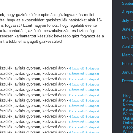
Septe
Augus
ek, hogy gázkészüléke optimális gázfogyasztás mellett
ta, hogy az elkoszolódott gázkészülék hatásfokat akár 15-
July 
 is fogyaszt? Ezért nagyon fonots, hogy legalább évente
June 
 karbantartást, az újbóli beszabályozást és biztonsági
szeresen karbantartott készülék kevesebb gázt fogyaszt és a
May 2
nt a többi elhanyagolt gázkészülék!
April 
March
Febru
szülék javítás gyorsan, kedvező áron -
Gázszerelő Budapest
Janua
szülék javítás gyorsan, kedvező áron -
Gázszerelő Budapest
szülék javítás gyorsan, kedvező áron -
Gázszerelő Budapest
Decem
szülék javítás gyorsan, kedvező áron -
Gázszerelő Budapest
szülék javítás gyorsan, kedvező áron -
Gázszerelő Budapest
szülék javítás gyorsan, kedvező áron -
Gázszerelő Budapest
Helyi
szülék javítás gyorsan, kedvező áron -
Keres
Gázszerelő Budapest
Keres
szülék javítás gyorsan, kedvező áron -
Gázszerelő Budapest
Keres
szülék javítás gyorsan, kedvező áron -
Gázszerelő Budapest
Webol
szülék javítás gyorsan, kedvező áron -
Gázszerelő Budapest
Onlin
szülék javítás gyorsan, kedvező áron -
Gázszerelő Budapest
Onlin
szülék javítás gyorsan, kedvező áron -
Webol
Gázszerelő Budapest
Webol
szülék javítás gyorsan, kedvező áron -
Gázszerelő Budapest