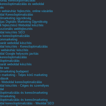
uház keresőoptimalizálás
 keresőoptimalizálás és weboldal
tés
e webáruház fejlesztés, online vásárlás
dal Keresőoptimalizálás
őmarketing ügynökség
íjas Digitális Marketing Ügynökség
i fejlesztésű Weboldal készítés
sszionális webfejlesztés
dal készítés SEO
e keresőoptimalizálás
lommarketing
barát weboldal készítés
dal készítés - Keresőoptimalizálás
 webáruház készítés
dal Google helyezés javítás
 keresőoptimalizálás
őoptimalizálás
barát weboldal készítés
te seo
őmarketing budapest
e marketing - Teljes körű marketing
ldások
 Weboldal keresőoptimalizálás
dal készítés - Céges és személyes
dal
őoptimalizálás és keresőmarketing
őmarketing
őoptimalizálás és keresőmarketing
dal keresőoptimalizálás - Weoldal SEO