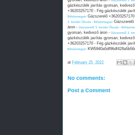
Gázszerelő 3. ke
gázkészülék javítás gyorsan, kedvező
+36203257170 - Fég gázkészülék javí
Gázszerelő +36203257170 -
Békásmegyer
Gázszerelő 
3. kerület Óbuda - Békásmegyer
áron -
Gázszerelő 3. kerület Óbuda - Békásme
gyorsan, kedvező áron -
Gázszerelő 3. ke
gázkészülék javítás gyorsan, kedvező
+36203257170 - Fég gázkészülék javí
KW5940a5df96df428a5b56
Békásmegyer
at
February 25, 2022
No comments:
Post a Comment