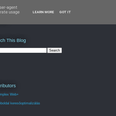
user-agent
erate usage
LEARN MORE
GOT IT
és
ch This Blog
ributors
mplex Web+
boldal keresőoptimalizálás