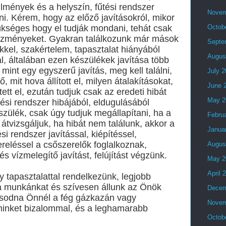
ülmények és a helyszín, fűtési rendszer
Novem
. Kérem, hogy az előző javításokról, mikor
zükséges hogy el tudják mondani, tehát csak
Octob
előzményeket. Gyakran találkozunk már mások
Septe
etekkel, szakértelem, tapasztalat hiányából
Augus
l, általában ezen készülékek javítása több
, mint egy egyszerű javítás, meg kell találni,
July 
ő, mit hova állított el, milyen átalakításokat,
June 
tt el, ezután tudjuk csak az eredeti hibát
May 2
űtési rendszer hibájából, eldugulásából
ülék, csak úgy tudjuk megállapítani, ha a
Febru
átvizsgáljuk, ha hibát nem találunk, akkor a
Janua
si rendszer javítással, kiépítéssel,
ereléssel a csőszerelők foglalkoznak,
Augus
s vízmelegítő javítást, felújítást végzünk.
May 2
April 
 tapasztalattal rendelkezünk, legjobb
a munkánkat és szívesen állunk az Önök
Decem
ásodna Önnél a fég gázkazán vagy
Novem
minket bizalommal, és a leghamarabb
Octob