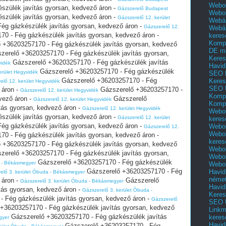
Webol
szülék javítás gyorsan, kedvező áron -
Gázszerelő Budapest
Webo
szülék javítás gyorsan, kedvező áron -
Gázszerelő 12. kerület
Webár
ég gázkészülék javítás gyorsan, kedvező áron -
Gázszerelő 12.
Webár
0 - Fég gázkészülék javítás gyorsan, kedvező áron -
keres
Kompl
 +36203257170 - Fég gázkészülék javítás gyorsan, kedvező
DE m
erelő +36203257170 - Fég gázkészülék javítás gyorsan,
Keres
Gázszerelő +36203257170 - Fég gázkészülék javítás
vidék
Havid
Gázszerelő +36203257170 - Fég gázkészülék
erület Hegyvidék
SEO 
Gázszerelő +36203257170 - Fég
Keres
elő 12. kerület Hegyvidék
SEO 
 áron -
Gázszerelő +36203257170 -
Gázszerelő 12. kerület Hegyvidék
Kompl
vező áron -
Gázszerelő
Gázszerelő 12. kerület Hegyvidék
Kompl
tás gyorsan, kedvező áron -
Gázszerelő 12. kerület Hegyvidék
Webol
szülék javítás gyorsan, kedvező áron -
Gázszerelő 12. kerület
keres
ég gázkészülék javítás gyorsan, kedvező áron -
Webol
Gázszerelő 12.
Webol
0 - Fég gázkészülék javítás gyorsan, kedvező áron -
keres
 +36203257170 - Fég gázkészülék javítás gyorsan, kedvező
Webol
erelő +36203257170 - Fég gázkészülék javítás gyorsan,
Webol
Gázszerelő +36203257170 - Fég gázkészülék
a - Békásmegyer
Webol
Gázszerelő +36203257170 - Fég
Havid
elő 3. kerület Óbuda - Békásmegyer
néme
 áron -
Gázszerelő
Gázszerelő 3. kerület Óbuda - Békásmegyer
Havid
tás gyorsan, kedvező áron -
Gázszerelő 3. kerület Óbuda -
Keres
 Fég gázkészülék javítás gyorsan, kedvező áron -
Gázszerelő
SEO Ü
+36203257170 - Fég gázkészülék javítás gyorsan, kedvező
Linkm
Gázszerelő +36203257170 - Fég gázkészülék javítás
keres
gyer
Havid
Gázszerelő +36203257170 - Fég