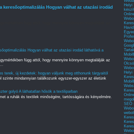
Webár
Helyi
a keresőoptimalizálás Hogyan válhat az utazási irodád
készí
Onlin
Webol
Keres
gymértékben függ attól, hogy mennyire könnyen megtalálják az
Havid
..
Egyed
Profe
Webol
Googl
Tarta
őoptimalizálás Hogyan válhat az utazási irodád láthatóvá a
Mobil
Webol
gymértékben függ attól, hogy mennyire könnyen megtalálják az
Olcsó
..
Webol
Helyi
 terek, új kezdetek: hogyan váljunk meg otthonunk tárgyaitól
Keres
yel szinte mindannyian találkozunk egyszer-egyszer az életünk
Mobil
Websi
Keres
zter golyó A láthatatlan hősök a textiliparban
Onlin
met a ruhák és textilek minőségére, tartósságára és kényelmére.
mego
.
SEO -
Webol
webol
Keres
Keres
Keres
Webol