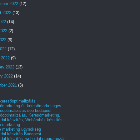
mber 2022
(12)
t 2022
(13)
2022
(14)
2022
(2)
022
(6)
2022
(12)
 2022
(9)
ary 2022
(13)
ry 2022
(14)
ber 2021
(3)
 keresőoptimalizálás
őmarketing és keresőmarketinges
őoptimalizálás seo budapest
őoptimalizálás, Keresőmarketing,
dal készítés, Webáruház készítés
e marketing
e marketing ügynökség
dal készítés Budapest
dal készítés, weboldal programozás