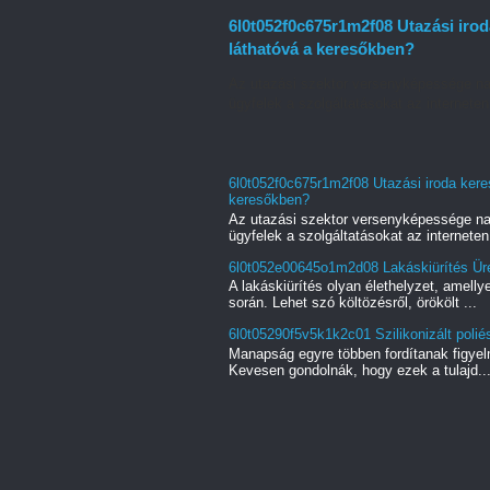
6l0t052f0c675r1m2f08 Utazási irod
láthatóvá a keresőkben?
Az utazási szektor versenyképessége na
ügyfelek a szolgáltatásokat az interneten.
6l0t052f0c675r1m2f08 Utazási iroda keres
keresőkben?
Az utazási szektor versenyképessége na
ügyfelek a szolgáltatásokat az interneten.
6l0t052e00645o1m2d08 Lakáskiürítés Üres
A lakáskiürítés olyan élethelyzet, amell
során. Lehet szó költözésről, örökölt ...
6l0t05290f5v5k1k2c01 Szilikonizált poliés
Manapság egyre többen fordítanak figyel
Kevesen gondolnák, hogy ezek a tulajd..