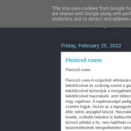
This site uses cookies from Google to 
are shared with Google along with per
Keresőoptimal
statistics, and to detect and address 
Friday, February 25, 2022
Flexicső csere
Flexicső csere
Flexicső csere A szigorított előírásokn
bekötőcsövet és szükség szerint a gá
bekötőcsővel biztosítjuk a mozgatható
bekötőcsövet használunk, amit többször
hogy rugalmas. A rugalmasságot pedig 
szeretni fogjuk, hiszen az a legnagyo
elfér, tartós anyagból készül. Használ
kisebb, szűkebb helyekre is beilleszt
biztosít például a fix, nem hajlítható c
beüzemelésének elengedhetetlen tartoz