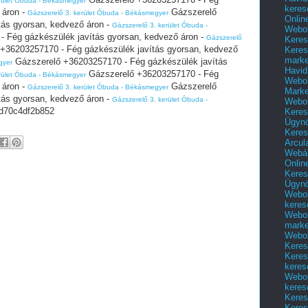
rület Óbuda - Békásmegyer
keres
 áron -
Gázszerelő
Gázszerelő 3. kerület Óbuda - Békásmegyer
Onlin
tás gyorsan, kedvező áron -
Gázszerelő 3. kerület Óbuda -
Webol
 Fég gázkészülék javítás gyorsan, kedvező áron -
Gázszerelő
Keres
+36203257170 - Fég gázkészülék javítás gyorsan, kedvező
Keres
marke
Gázszerelő +36203257170 - Fég gázkészülék javítás
gyer
Havid
Gázszerelő +36203257170 - Fég
rület Óbuda - Békásmegyer
Webol
 áron -
Gázszerelő
Gázszerelő 3. kerület Óbuda - Békásmegyer
Marke
tás gyorsan, kedvező áron -
Gázszerelő 3. kerület Óbuda -
Webol
d70c4df2b852
Keres
Ügyn
Keres
Arcul
Webár
Onlin
Keres
Ügyn
Webol
keres
Webol
marke
Webol
Keres
Keres
keres
Webol
keres
Keres
Keres