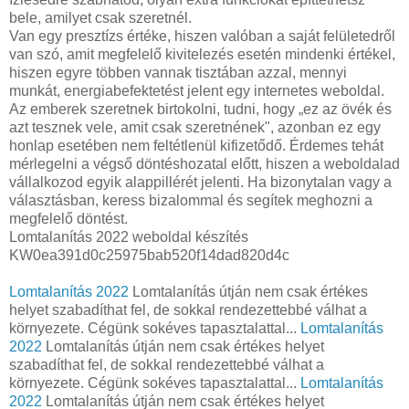
bele, amilyet csak szeretnél.
Van egy presztízs értéke, hiszen valóban a saját felületedről
van szó, amit megfelelő kivitelezés esetén mindenki értékel,
hiszen egyre többen vannak tisztában azzal, mennyi
munkát, energiabefektetést jelent egy internetes weboldal.
Az emberek szeretnek birtokolni, tudni, hogy „ez az övék és
azt tesznek vele, amit csak szeretnének", azonban ez egy
honlap esetében nem feltétlenül kifizetődő. Érdemes tehát
mérlegelni a végső döntéshozatal előtt, hiszen a weboldalad
vállalkozod egyik alappillérét jelenti. Ha bizonytalan vagy a
választásban, keress bizalommal és segítek meghozni a
megfelelő döntést.
Lomtalanítás 2022 weboldal készítés
KW0ea391d0c25975bab520f14dad820d4c
Lomtalanítás 2022
Lomtalanítás útján nem csak értékes
helyet szabadíthat fel, de sokkal rendezettebbé válhat a
környezete. Cégünk sokéves tapasztalattal...
Lomtalanítás
2022
Lomtalanítás útján nem csak értékes helyet
szabadíthat fel, de sokkal rendezettebbé válhat a
környezete. Cégünk sokéves tapasztalattal...
Lomtalanítás
2022
Lomtalanítás útján nem csak értékes helyet