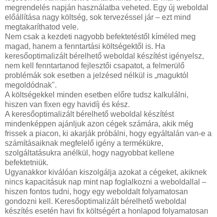
megrendelés napján használatba veheted. Egy új weboldal
előállítása nagy költség, sok tervezéssel jár – ezt mind
megtakaríthatod vele.
Nem csak a kezdeti nagyobb befektetéstől kíméled meg
magad, hanem a fenntartási költségektől is. Ha
keresőoptimalizált bérelhető weboldal készítést igényelsz,
nem kell fenntartanod fejlesztői csapatot, a felmerülő
problémák sok esetben a jelzésed nélkül is „maguktól
megoldódnak".
A költségekkel minden esetben előre tudsz kalkulálni,
hiszen van fixen egy havidíj és kész.
A keresőoptimalizált bérelhető weboldal készítést
mindenképpen ajánljuk azon cégek számára, akik még
frissek a piacon, ki akarják próbálni, hogy egyáltalán van-e a
számításaiknak megfelelő igény a termékükre,
szolgáltatásukra anélkül, hogy nagyobbat kellene
befektetniük.
Ugyanakkor kiválóan kiszolgálja azokat a cégeket, akiknek
nincs kapacitásuk nap mint nap foglalkozni a weboldallal –
hiszen fontos tudni, hogy egy weboldalt folyamatosan
gondozni kell. Keresőoptimalizált bérelhető weboldal
készítés esetén havi fix költségért a honlapod folyamatosan