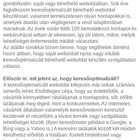
gondolkodni: saját vagy bérelhető weboldalban. Sok éve
foglalkozom keresőoptimalizált bérelhető weboldal
készítéssel, valamint természetesen olyan honlapokkal is,
amelyek átadás után véglegesen a vevő tulajdonában
maradnak. Az évek során több 100 bemutatkozó honlapot és
webáruházat adtam át sikeresen, így jól látom, mikor, melyik
lehetőséget érdemesebb inkább választani.
Az alábbi sorokkal bízom benne, hogy segíthetek döntést
hozni abban, hogy saját weboldalt nyiss vagy inkább
keresőoptimalizált bérelhető weboldal készítés szolgáltatást
válassz.
Először is: mit jelent az, hogy keresőoptimalizált?
A keresőoptimalizált weboldal kifejezés már sokak számára
ismerős lehet. Elsődleges célja, hogy az érdeklődők, a
vásárlók könnyebben rátaláljanak a honlapodra, sőt, előbb
találjanak meg téged, mint a konkurenseket. Az internetes
vásárlók általában valamelyik keresőmotoron keresztül
kezdenek el nézelődni a kívánt termék vagy szolgáltatás
lehetőségei között. (Ilyen keresőmotor például a Google, a
Bing vagy a Yahoo is.) A keresési találatok között két módon
kerülhetsz előrébb a listában: fizetett hirdetéssel vagy