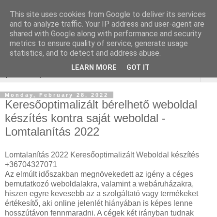
This site uses cookies from Google to deliver its services
Keresőoptimalizálás :
and to analyze traffic. Your IP address and user-agent are
shared with Google along with performance and security
gépjármű felmérés
metrics to ensure quality of service, generate usage
statistics, and to detect and address abuse.
LEARN MORE
GOT IT
▼
Monday, February 28, 2022
Keresőoptimalizált bérelhető weboldal
készítés kontra saját weboldal -
Lomtalanítás 2022
Lomtalanítás 2022 Keresőoptimalizált Weboldal készítés
+36704327071
Az elmúlt időszakban megnövekedett az igény a céges
bemutatkozó weboldalakra, valamint a webáruházakra,
hiszen egyre kevesebb az a szolgáltató vagy termékeket
értékesítő, aki online jelenlét hiányában is képes lenne
hosszútávon fennmaradni. A cégek két irányban tudnak