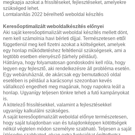
megkapja azokat a frissítéseket, fejlesztéseket, amelyekre
szükséged lehet.
Lomtalanítás 2022 bérelhető weboldal készítés
Keresőoptimalizált weboldalkészítés előnyei
Aki saját keresőoptimalizált weboldal készítés mellett dönt,
nem kell számolnia havi bérleti díjjal. Természetesen ettől
függetlenül meg kell fizetni azokat a költségeket, amelyek
egy honlap működtetéshez feltétlenül szükségesek, ami a
legtöbb esetben elenyésző (tárhely például).
Hátránya, hogy folyamatosan gondoskodni kell róla, hogy
legyen egy fejlesztő, aki rendelkezésre áll probléma esetén.
Egy webáruháznál, de akárcsak egy bemutatkozó oldal
esetében is például a karácsonyi szezonban kevés
vállalkozó engedheti meg magának, hogy napokra leáll a
honlap. Ugyanígy teljesen tönkre teheti a futó kampányokat
is.
A kötelező frissítésekkel, valamint a fejlesztésekkel
ugyanígy kalkulálni szükséges.
A saját keresőoptimalizált weboldal előnye természetesen,
hogy saját tulajdonban van és tulajdonképpen kötöttségek
nélkül végtelen módon személyre szabható. Teljesen a saját
ízlésedre szabhatod, olyan extra funkciókat építtethetsz