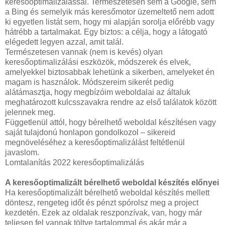
keresőoptimalizálással. Természetesen sem a Google, sem
a Bing és semelyik más keresőmotor üzemeltető nem adott
ki egyetlen listát sem, hogy mi alapján sorolja előrébb vagy
hátrébb a tartalmakat. Egy biztos: a célja, hogy a látogató
elégedett legyen azzal, amit talál.
Természetesen vannak (nem is kevés) olyan
keresőoptimalizálási eszközök, módszerek és elvek,
amelyekkel biztosabbak lehetünk a sikerben, amelyeket én
magam is használok. Módszereim sikerét pedig
alátámasztja, hogy megbízóim weboldalai az általuk
meghatározott kulcsszavakra rendre az első találatok között
jelennek meg.
Függetlenül attól, hogy bérelhető weboldal készítésen vagy
saját tulajdonú honlapon gondolkozol – sikereid
megnöveléséhez a keresőoptimalizálást feltétlenül
javaslom.
Lomtalanítás 2022 keresőoptimalizálás
A keresőoptimalizált bérelhető weboldal készítés előnyei
Ha keresőoptimalizált bérelhető weboldal készítés mellett
döntesz, rengeteg időt és pénzt spórolsz meg a project
kezdetén. Ezek az oldalak reszponzívak, van, hogy már
teljesen fel vannak töltve tartalommal és akár már a